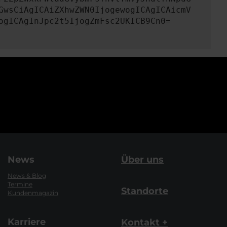
GwsCiAgICAiZXhwZWN0IjogewogICAgICAicmV
ogICAgInJpc2t5IjogZmFsc2UKICB9Cn0=
News
Über uns
News & Blog
Termine
Standorte
Kundenmagazin
Karriere
Kontakt +