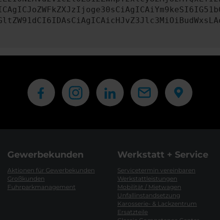
ICAgICJoZWFkZXJzIjoge30sCiAgICAiYm9keSI6IG51b
GltZW91dCI6IDAsCiAgICAicHJvZ3Jlc3MiOiBudWxsLA
Gewerbekunden
Werkstatt + Service
Aktionen für Gewerbekunden
Servicetermin vereinbaren
Großkunden
Werkstattleistungen
Fuhrparkmanagement
Mobilität / Mietwagen
Unfallinstandsetzung
Karosserie- & Lackzentrum
Ersatzteile