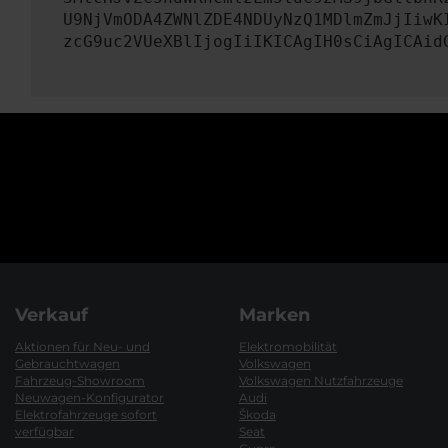
U9NjVmODA4ZWNlZDE4NDUyNzQ1MDlmZmJjIiwK
zcG9uc2VUeXBlIjogIiIKICAgIH0sCiAgICAid
Verkauf
Marken
Aktionen für Neu- und
Elektromobilität
Gebrauchtwagen
Volkswagen
Fahrzeug-Showroom
Volkswagen Nutzfahrzeuge
Neuwagen-Konfigurator
Audi
Elektrofahrzeuge sofort
Škoda
verfügbar
Seat