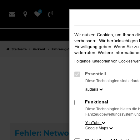
Zum
0
Hauptinhalt
springen
Wir nutzen Cookies, um Ihnen d
verbessern. Wir berücksichtigen 
Einwilligung geben. Wenn Sie zu 
Startseite
Verkauf
Fahrzeug-Showroom
widerrufen. Weitere Information
Folgende Kategorien von Cookies werd
Essentiell
F
Diese Technologien sind erforde
audaris
Funktional
Diese Technologien bieten die b
Fahrzeugbewertungssystem und w
YouTube
Google Maps
Fehler: Network Error