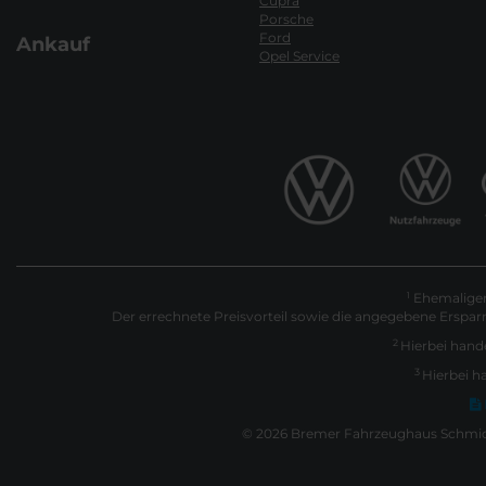
Cupra
Porsche
Ford
Ankauf
Opel Service
Ehemaliger 
1
Der errechnete Preisvorteil sowie die angegebene Erspar
2
Hierbei hande
3
Hierbei h
© 2026 Bremer Fahrzeughaus Schmidt