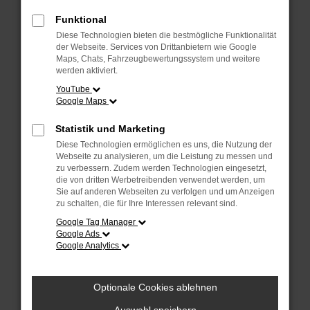
Überprüfe deine Firewall und deine
Internetverbindung.
Funktional
Laden andere Webseiten, zum Beispiel
Diese Technologien bieten die bestmögliche Funktionalität
deine Suchmaschine?
der Webseite. Services von Drittanbietern wie Google
Maps, Chats, Fahrzeugbewertungssystem und weitere
Prüfe deine Browsererweiterungen.
werden aktiviert.
Manche Erweiterungen, wie Werbeblocker,
YouTube
Google Maps
können das Laden bestimmter Seiten
verhindern. Funktioniert die Seite in einem
Statistik und Marketing
anderen Browser oder in einem privaten
Diese Technologien ermöglichen es uns, die Nutzung der
Fenster?
Webseite zu analysieren, um die Leistung zu messen und
zu verbessern. Zudem werden Technologien eingesetzt,
Starte dein Gerät neu.
die von dritten Werbetreibenden verwendet werden, um
Das kann manchmal helfen,
Sie auf anderen Webseiten zu verfolgen und um Anzeigen
zu schalten, die für Ihre Interessen relevant sind.
vorübergehende Probleme zu beheben.
Google Tag Manager
Stelle sicher, dass dein Browser und dein
Google Ads
Google Analytics
Betriebssystem auf dem neuesten Stand
sind.
Veraltete Software birgt nicht nur ein
Optionale Cookies ablehnen
Sicherheitsrisiko, sondern kann auch dazu