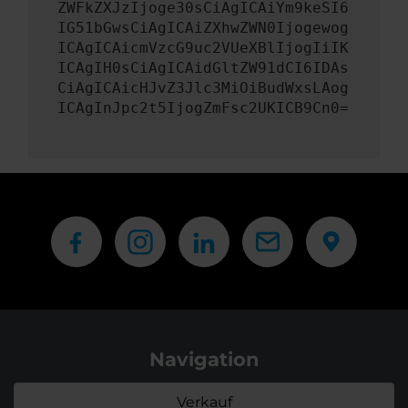
ZWFkZXJzIjoge30sCiAgICAiYm9keSI6
IG51bGwsCiAgICAiZXhwZWN0Ijogewog
ICAgICAicmVzcG9uc2VUeXBlIjogIiIK
ICAgIH0sCiAgICAidGltZW91dCI6IDAs
CiAgICAicHJvZ3Jlc3MiOiBudWxsLAog
ICAgInJpc2t5IjogZmFsc2UKICB9Cn0=
Navigation
Verkauf