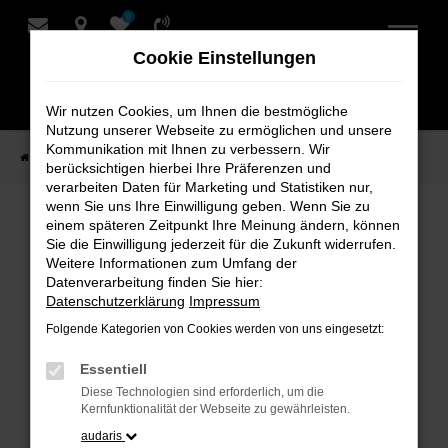
0
Zum
Hauptinhalt
Cookie Einstellungen
springen
Wir nutzen Cookies, um Ihnen die bestmögliche
Nutzung unserer Webseite zu ermöglichen und unsere
Kommunikation mit Ihnen zu verbessern. Wir
Startseite
Verkauf
Fahrzeug-Showroom
berücksichtigen hierbei Ihre Präferenzen und
verarbeiten Daten für Marketing und Statistiken nur,
wenn Sie uns Ihre Einwilligung geben. Wenn Sie zu
einem späteren Zeitpunkt Ihre Meinung ändern, können
Fahrzeug-Showroom
Sie die Einwilligung jederzeit für die Zukunft widerrufen.
Weitere Informationen zum Umfang der
Datenverarbeitung finden Sie hier:
Datenschutzerklärung
Impressum
Folgende Kategorien von Cookies werden von uns eingesetzt:
Fehler: Network Error
Essentiell
Beim Laden ist ein Fehler aufgetreten.
Diese Technologien sind erforderlich, um die
Hier sind ein paar Tipps, die dir helfen können:
Kernfunktionalität der Webseite zu gewährleisten.
audaris