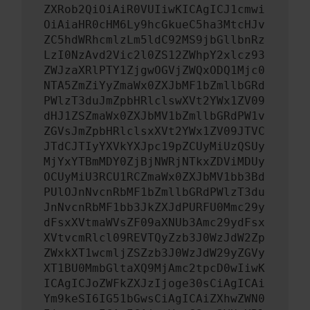
ZXRob2QiOiAiR0VUIiwKICAgICJ1cmwi
OiAiaHR0cHM6Ly9hcGkueC5ha3MtcHJv
ZC5hdWRhcmlzLm5ldC92MS9jbGllbnRz
LzI0NzAvd2Vic2l0ZS12ZWhpY2xlcz93
ZWJzaXRlPTY1ZjgwOGVjZWQxODQ1Mjc0
NTA5ZmZiYyZmaWx0ZXJbMF1bZmllbGRd
PWlzT3duJmZpbHRlclswXVt2YWx1ZV09
dHJ1ZSZmaWx0ZXJbMV1bZmllbGRdPW1v
ZGVsJmZpbHRlclsxXVt2YWx1ZV09JTVC
JTdCJTIyYXVkYXJpc19pZCUyMiUzQSUy
MjYxYTBmMDY0ZjBjNWRjNTkxZDViMDUy
OCUyMiU3RCU1RCZmaWx0ZXJbMV1bb3Bd
PUlOJnNvcnRbMF1bZmllbGRdPWlzT3du
JnNvcnRbMF1bb3JkZXJdPURFU0Mmc29y
dFsxXVtmaWVsZF09aXNUb3Amc29ydFsx
XVtvcmRlcl09REVTQyZzb3J0WzJdW2Zp
ZWxkXT1wcmljZSZzb3J0WzJdW29yZGVy
XT1BU0MmbGltaXQ9MjAmc2tpcD0wIiwK
ICAgICJoZWFkZXJzIjoge30sCiAgICAi
Ym9keSI6IG51bGwsCiAgICAiZXhwZWN0