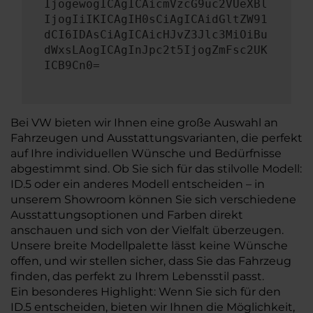
IjogewogICAgICAicmVzcG9uc2VUeXBl
IjogIiIKICAgIH0sCiAgICAidGltZW91
dCI6IDAsCiAgICAicHJvZ3Jlc3MiOiBu
dWxsLAogICAgInJpc2t5IjogZmFsc2UK
ICB9Cn0=
Bei VW bieten wir Ihnen eine große Auswahl an
Fahrzeugen und Ausstattungsvarianten, die perfekt
auf Ihre individuellen Wünsche und Bedürfnisse
abgestimmt sind. Ob Sie sich für das stilvolle Modell:
ID.5 oder ein anderes Modell entscheiden – in
unserem Showroom können Sie sich verschiedene
Ausstattungsoptionen und Farben direkt
anschauen und sich von der Vielfalt überzeugen.
Unsere breite Modellpalette lässt keine Wünsche
offen, und wir stellen sicher, dass Sie das Fahrzeug
finden, das perfekt zu Ihrem Lebensstil passt.
Ein besonderes Highlight: Wenn Sie sich für den
ID.5 entscheiden, bieten wir Ihnen die Möglichkeit,