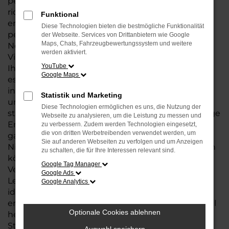
perfekten VW ID.5 suchen, sind Sie bei uns genau
richtig. Unsere große
Auswahl an Fahrzeugen
Funktional
ermöglicht es Ihnen, das Modell zu finden, das
Diese Technologien bieten die bestmögliche Funktionalität
perfekt zu Ihrem Lebensstil und Budget passt.
der Webseite. Services von Drittanbietern wie Google
Maps, Chats, Fahrzeugbewertungssystem und weitere
Neben dem Kauf Ihres ID.5 bieten wir Ihnen eine
werden aktiviert.
Vielzahl zusätzlicher Services rund um VW, die
YouTube
Ihnen den gesamten Prozess erleichtern. Egal, ob
Google Maps
es um flexible Finanzierungsmöglichkeiten,
individuelle Leasingangebote oder eine
Statistik und Marketing
umfassende
Wartung und Reparatur
geht – wir
Diese Technologien ermöglichen es uns, die Nutzung der
stehen Ihnen jederzeit zur Seite. Unsere langjährige
Webseite zu analysieren, um die Leistung zu messen und
Erfahrung und unser kompetentes Team
zu verbessern. Zudem werden Technologien eingesetzt,
die von dritten Werbetreibenden verwendet werden, um
garantieren Ihnen eine Betreuung auf höchstem
Sie auf anderen Webseiten zu verfolgen und um Anzeigen
Niveau, sodass Sie sich rundum gut betreut fühlen
zu schalten, die für Ihre Interessen relevant sind.
können.
Google Tag Manager
Vertrauen Sie auf unser Fachwissen und unsere
Google Ads
Leidenschaft für VW und finden Sie mit uns das
Google Analytics
ideale Modell: ID.5, das nicht nur Ihre Erwartungen
erfüllt, sondern Ihre Mobilität auf das nächste Level
Optionale Cookies ablehnen
hebt. Wir freuen uns darauf, Sie an einem unserer
Standorte in Bremen, Bremerhaven und