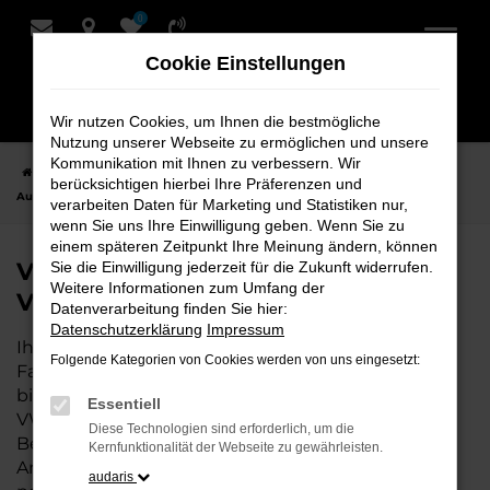
0
Zum
Hauptinhalt
Cookie Einstellungen
springen
Wir nutzen Cookies, um Ihnen die bestmögliche
Nutzung unserer Webseite zu ermöglichen und unsere
Kommunikation mit Ihnen zu verbessern. Wir
Startseite
Hersteller
VW
VW ID.5 bei Schmidt + Koch - Ihr VW
berücksichtigen hierbei Ihre Präferenzen und
Autohaus
verarbeiten Daten für Marketing und Statistiken nur,
wenn Sie uns Ihre Einwilligung geben. Wenn Sie zu
einem späteren Zeitpunkt Ihre Meinung ändern, können
VW ID.5 bei Schmidt + Koch - Ihr
Sie die Einwilligung jederzeit für die Zukunft widerrufen.
Weitere Informationen zum Umfang der
VW Autohaus
Datenverarbeitung finden Sie hier:
Datenschutzerklärung
Impressum
Ihr VW Autohaus – die perfekte Wahl für all Ihre
Folgende Kategorien von Cookies werden von uns eingesetzt:
Fahrzeugbedürfnisse. Als erfahrene Experten
bieten wir Ihnen nicht nur eine breite Auswahl an
Essentiell
VW Fahrzeugen, sondern auch eine umfassende
Diese Technologien sind erforderlich, um die
Beratung, die individuell auf Ihre Wünsche und
Kernfunktionalität der Webseite zu gewährleisten.
Anforderungen abgestimmt ist. Wenn Sie den
audaris