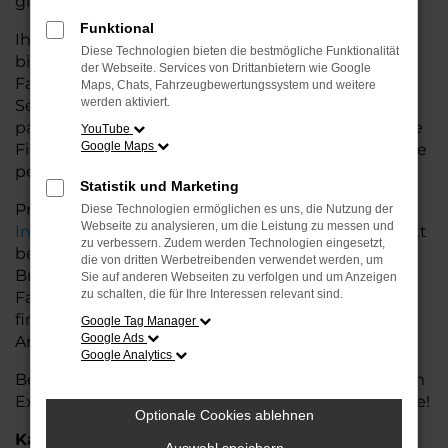
glänzt.
Funktional
Ihr VW Autohaus in der Nähe von Bremervörde
Diese Technologien bieten die bestmögliche Funktionalität
bietet Ihnen neben einer breiten Auswahl an VW
der Webseite. Services von Drittanbietern wie Google
Fahrzeugen auch umfassende Beratung und
Maps, Chats, Fahrzeugbewertungssystem und weitere
werden aktiviert.
Service. Wir unterstützen Sie bei der Auswahl des
passenden Modells und bieten maßgeschneiderte
YouTube
Google Maps
Finanzierungslösungen sowie Leasingoptionen, die
perfekt zu Ihrem Budget und Bedarf passen.
Statistik und Marketing
Profitieren Sie von zusätzlichen Services wie
Diese Technologien ermöglichen es uns, die Nutzung der
Webseite zu analysieren, um die Leistung zu messen und
Inzahlungnahme
,
Wartung und Reparaturen
direkt
zu verbessern. Zudem werden Technologien eingesetzt,
bei Ihrem VW Autohaus in der Nähe von
die von dritten Werbetreibenden verwendet werden, um
Bremervörde. Mit unserer großen Auswahl an
Sie auf anderen Webseiten zu verfolgen und um Anzeigen
zu schalten, die für Ihre Interessen relevant sind.
Fahrzeugen und der professionellen Beratung
finden Sie bei uns das Fahrzeug, das Ihre
Google Tag Manager
Google Ads
Ansprüche erfüllt.
Google Analytics
Besuchen Sie uns und lassen Sie sich von unserem
Expertenteam beraten – der VW ID.4 wartet auf Sie!
Optionale Cookies ablehnen
Kategorie