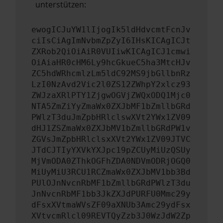
unterstützen:
ewogICJuYW1lIjogIk5ldHdvcmtFcnJv
ciIsCiAgImNvbmZpZyI6IHsKICAgICJt
ZXRob2QiOiAiR0VUIiwKICAgICJ1cmwi
OiAiaHR0cHM6Ly9hcGkueC5ha3MtcHJv
ZC5hdWRhcmlzLm5ldC92MS9jbGllbnRz
LzI0NzAvd2Vic2l0ZS12ZWhpY2xlcz93
ZWJzaXRlPTY1ZjgwOGVjZWQxODQ1Mjc0
NTA5ZmZiYyZmaWx0ZXJbMF1bZmllbGRd
PWlzT3duJmZpbHRlclswXVt2YWx1ZV09
dHJ1ZSZmaWx0ZXJbMV1bZmllbGRdPW1v
ZGVsJmZpbHRlclsxXVt2YWx1ZV09JTVC
JTdCJTIyYXVkYXJpc19pZCUyMiUzQSUy
MjVmODA0ZThkOGFhZDA0NDVmODRjOGQ0
MiUyMiU3RCU1RCZmaWx0ZXJbMV1bb3Bd
PUlOJnNvcnRbMF1bZmllbGRdPWlzT3du
JnNvcnRbMF1bb3JkZXJdPURFU0Mmc29y
dFsxXVtmaWVsZF09aXNUb3Amc29ydFsx
XVtvcmRlcl09REVTQyZzb3J0WzJdW2Zp