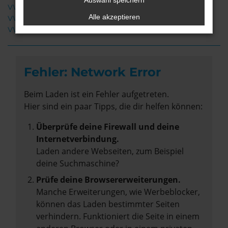
Auswahl speichern
VW ID.4 Gebrauchtwagen Bremervörde
Alle akzeptieren
VW ID.4 Bremervörde
VW ID.4 Neuwagen Bremervörde
Fehler: Network Error
Beim Laden ist ein Fehler aufgetreten.
Hier sind ein paar Tipps, die dir helfen können:
Überprüfe deine Firewall und deine
Internetverbindung.
Laden andere Webseiten, zum Beispiel
deine Suchmaschine?
Prüfe deine Browsererweiterungen.
Manche Erweiterungen, wie Werbeblocker,
können das Laden bestimmter Seiten
verhindern. Funktioniert die Seite in einem