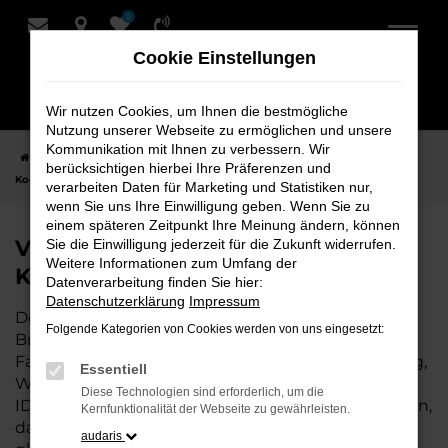
0
Zum
Hauptinhalt
Cookie Einstellungen
springen
Wir nutzen Cookies, um Ihnen die bestmögliche
Nutzung unserer Webseite zu ermöglichen und unsere
Kommunikation mit Ihnen zu verbessern. Wir
Startseite
Bremervörde
VW
VW ID.4 Fahrzeuge bei Schmidt +
berücksichtigen hierbei Ihre Präferenzen und
Koch für Bremervörde
verarbeiten Daten für Marketing und Statistiken nur,
wenn Sie uns Ihre Einwilligung geben. Wenn Sie zu
einem späteren Zeitpunkt Ihre Meinung ändern, können
VW ID.4 Fahrzeuge bei Schmidt +
Sie die Einwilligung jederzeit für die Zukunft widerrufen.
Weitere Informationen zum Umfang der
Koch für Bremervörde
Datenverarbeitung finden Sie hier:
Datenschutzerklärung
Impressum
Der VW ID.4 ist die perfekte Wahl für alle in
Folgende Kategorien von Cookies werden von uns eingesetzt:
Bremervörde, die ein zuverlässiges und modernes
Fahrzeug suchen. Ob für den täglichen Arbeitsweg,
Essentiell
Wochenendausflüge oder lange Reisen, der VW
Diese Technologien sind erforderlich, um die
ID.4 bietet Komfort, Effizienz und modernes Design,
Kernfunktionalität der Webseite zu gewährleisten.
das sowohl in der Stadt als auch auf dem Land
audaris