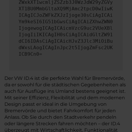
ZWxkXT1wcmljZSZzb3J0WzJdW29yZGVy
XT1BU0MmbGltaXQ9MjAmc2tpcD0wIiwK
ICAgICJoZWFkZXJzIjoge30sCiAgICAi
Ym9keSI6IG51bGwsCiAgICAiZXhwZWN0
IjogewogICAgICAicmVzcG9uc2VUeXBl
IjogIiIKICAgIH0sCiAgICAidGltZW91
dCI6IDAsCiAgICAicHJvZ3Jlc3MiOiBu
dWxsLAogICAgInJpc2t5IjogZmFsc2UK
ICB9Cn0=
Der VW ID.4 ist die perfekte Wahl für Bremervörde,
da er sowohl für die städtischen Gegebenheiten als
auch für Ausflüge ins Umland bestens geeignet ist.
Mit seiner Effizienz, Flexibilität und dem modernen
Design passt er ideal in die Umgebung von
Bremervörde und bietet Fahrkomfort für jeden
Anlass. Ob Sie durch den Stadtverkehr pendeln
oder längere Strecken fahren möchten – der ID.4
überzeugt mit Wirtschaftlichkeit, Funktionalität