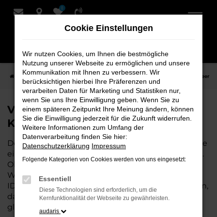
0
Zum
Hauptinhalt
Cookie Einstellungen
springen
Wir nutzen Cookies, um Ihnen die bestmögliche
Nutzung unserer Webseite zu ermöglichen und unsere
Kommunikation mit Ihnen zu verbessern. Wir
Startseite
Leer
VW
VW ID.3 Fahrzeuge bei Schmidt + Koch für Leer
berücksichtigen hierbei Ihre Präferenzen und
verarbeiten Daten für Marketing und Statistiken nur,
wenn Sie uns Ihre Einwilligung geben. Wenn Sie zu
VW ID.3 Fahrzeuge bei Schmidt +
einem späteren Zeitpunkt Ihre Meinung ändern, können
Sie die Einwilligung jederzeit für die Zukunft widerrufen.
Koch für Leer
Weitere Informationen zum Umfang der
Datenverarbeitung finden Sie hier:
Der VW ID.3 ist die perfekte Wahl für alle in Leer, die
Datenschutzerklärung
Impressum
ein zuverlässiges und modernes Fahrzeug suchen.
Folgende Kategorien von Cookies werden von uns eingesetzt:
Ob für den täglichen Arbeitsweg,
Wochenendausflüge oder lange Reisen, der VW
Essentiell
ID.3 bietet Komfort, Effizienz und modernes Design,
Diese Technologien sind erforderlich, um die
das sowohl in der Stadt als auch auf dem Land
Kernfunktionalität der Webseite zu gewährleisten.
glänzt.
audaris