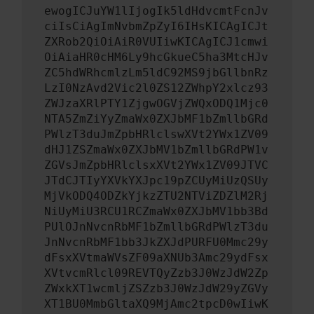
ewogICJuYW1lIjogIk5ldHdvcmtFcnJv
ciIsCiAgImNvbmZpZyI6IHsKICAgICJt
ZXRob2QiOiAiR0VUIiwKICAgICJ1cmwi
OiAiaHR0cHM6Ly9hcGkueC5ha3MtcHJv
ZC5hdWRhcmlzLm5ldC92MS9jbGllbnRz
LzI0NzAvd2Vic2l0ZS12ZWhpY2xlcz93
ZWJzaXRlPTY1ZjgwOGVjZWQxODQ1Mjc0
NTA5ZmZiYyZmaWx0ZXJbMF1bZmllbGRd
PWlzT3duJmZpbHRlclswXVt2YWx1ZV09
dHJ1ZSZmaWx0ZXJbMV1bZmllbGRdPW1v
ZGVsJmZpbHRlclsxXVt2YWx1ZV09JTVC
JTdCJTIyYXVkYXJpc19pZCUyMiUzQSUy
MjVkODQ4ODZkYjkzZTU2NTViZDZlM2Rj
NiUyMiU3RCU1RCZmaWx0ZXJbMV1bb3Bd
PUlOJnNvcnRbMF1bZmllbGRdPWlzT3du
JnNvcnRbMF1bb3JkZXJdPURFU0Mmc29y
dFsxXVtmaWVsZF09aXNUb3Amc29ydFsx
XVtvcmRlcl09REVTQyZzb3J0WzJdW2Zp
ZWxkXT1wcmljZSZzb3J0WzJdW29yZGVy
XT1BU0MmbGltaXQ9MjAmc2tpcD0wIiwK