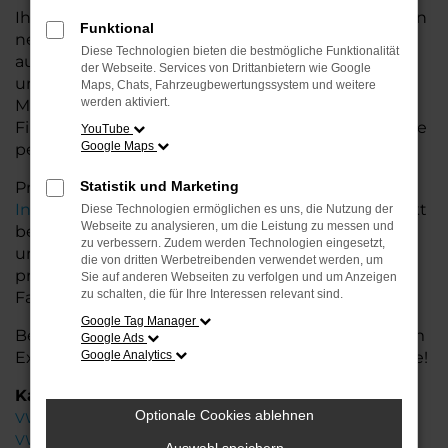
Ihr VW Autohaus in der Nähe von Leer bietet Ihnen
Funktional
neben einer breiten Auswahl an VW Fahrzeugen
Diese Technologien bieten die bestmögliche Funktionalität
auch umfassende Beratung und Service. Wir
der Webseite. Services von Drittanbietern wie Google
unterstützen Sie bei der Auswahl des passenden
Maps, Chats, Fahrzeugbewertungssystem und weitere
werden aktiviert.
Modells und bieten maßgeschneiderte
Finanzierungslösungen sowie Leasingoptionen, die
YouTube
Google Maps
perfekt zu Ihrem Budget und Bedarf passen.
Profitieren Sie von zusätzlichen Services wie
Statistik und Marketing
Inzahlungnahme
,
Wartung und Reparaturen
direkt
Diese Technologien ermöglichen es uns, die Nutzung der
Webseite zu analysieren, um die Leistung zu messen und
bei Ihrem VW Autohaus in der Nähe von Leer. Mit
zu verbessern. Zudem werden Technologien eingesetzt,
unserer großen Auswahl an Fahrzeugen und der
die von dritten Werbetreibenden verwendet werden, um
professionellen Beratung finden Sie bei uns das
Sie auf anderen Webseiten zu verfolgen und um Anzeigen
zu schalten, die für Ihre Interessen relevant sind.
Fahrzeug, das Ihre Ansprüche erfüllt.
Google Tag Manager
Besuchen Sie uns und lassen Sie sich von unserem
Google Ads
Expertenteam beraten – der VW ID.3 wartet auf Sie!
Google Analytics
Kategorie
Optionale Cookies ablehnen
VW ID.3 Leer
VW ID.3 Gebrauchtwagen Leer