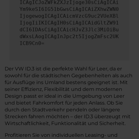
ICAgICJoZWFkZXJzIjoge30sCiAgICAi
Ym9keSI6IG51bGwsCiAgICAiZXhwZWN0
IjogewogICAgICAicmVzcG9uc2VUeXBl
IjogIiIKICAgIH0sCiAgICAidGltZW91
dCI6IDAsCiAgICAicHJvZ3Jlc3MiOiBu
dWxsLAogICAgInJpc2t5IjogZmFsc2UK
ICB9Cn0=
Der VW ID.3 ist die perfekte Wahl für Leer, da er
sowohl für die städtischen Gegebenheiten als auch
für Ausflüge ins Umland bestens geeignet ist. Mit
seiner Effizienz, Flexibilität und dem modernen
Design passt er ideal in die Umgebung von Leer
und bietet Fahrkomfort für jeden Anlass. Ob Sie
durch den Stadtverkehr pendeln oder längere
Strecken fahren möchten – der ID.3 überzeugt mit
Wirtschaftlichkeit, Funktionalität und Sicherheit.
Profitieren Sie von individuellen Leasing- und