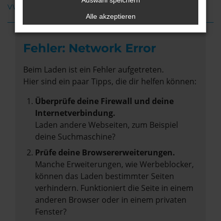
Auswahl speichern
VW ID.3 Neuwagen Leer
Alle akzeptieren
Fehler: Network Error
Beim Laden ist ein Fehler aufgetreten.
Hier sind ein paar Tipps, die dir helfen können:
Überprüfe deine Firewall und deine
Internetverbindung.
Laden andere Webseiten, zum Beispiel
deine Suchmaschine?
Prüfe deine Browsererweiterungen.
Manche Erweiterungen, wie Werbeblocker,
können das Laden bestimmter Seiten
verhindern. Funktioniert die Seite in einem
anderen Browser oder in einem privaten
Fenster?