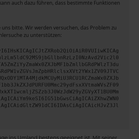
rn kann auch dazu führen, dass bestimmte Funktionen
e uns bitte. Wir werden versuchen, das Problem zu
hlersuche zu unterstützen:
yI6IHsKICAgICJtZXRob2QiOiAiR0VUIiwKICAg
mlzLm5ldC92MS9jbGllbnRzLzI0NzAvd2Vic2l0
TA5ZmZiYyZmaWx0ZXJbMF1bZmllbGRdPWlzT3du
GRdPW1vZGVsJmZpbHRlclsxXVt2YWx1ZV09JTVC
WQxODY1MTA4MjdkMCUyMiU3RCU1RCZmaWx0ZXJb
F1bb3JkZXJdPURFU0Mmc29ydFsxXVtmaWVsZF09
WxkXT1wcmljZSZzb3J0WzJdW29yZGVyXT1BU0Mm
iAgICAiYm9keSI6IG51bGwsCiAgICAiZXhwZWN0
iAgICAidGltZW91dCI6IDAsCiAgICAicHJvZ3Jl
lüge ins Umland bestens geeignet ist. Mit seiner