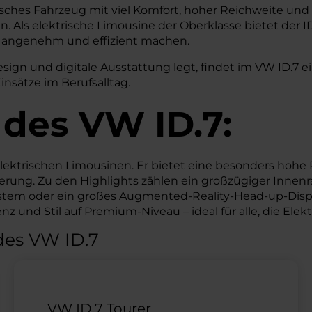
lektrisches Fahrzeug mit viel Komfort, hoher Reichweite 
Als elektrische Limousine der Oberklasse bietet der ID.
en angenehm und effizient machen.
sign und digitale Ausstattung legt, findet im VW ID.7 ei
nsätze im Berufsalltag.
 des
VW
ID.7:
elektrischen Limousinen. Er bietet eine besonders hoh
euerung. Zu den Highlights zählen ein großzügiger Innen
system oder ein großes Augmented-Reality-Head-up-Displ
enz und Stil auf Premium-Niveau – ideal für alle, die E
des VW ID.7
VW ID.7 Tourer