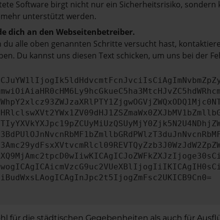
tete Software birgt nicht nur ein Sicherheitsrisiko, sonde
 mehr unterstützt werden.
e dich an den Webseitenbetreiber.
du alle oben genannten Schritte versucht hast, kontaktier
en. Du kannst uns diesen Text schicken, um uns bei der Fe
ICJuYW1lIjogIk5ldHdvcmtFcnJvciIsCiAgImNvbmZpZ
cmwiOiAiaHR0cHM6Ly9hcGkueC5ha3MtcHJvZC5hdWRhc
ZWhpY2xlcz93ZWJzaXRlPTY1ZjgwOGVjZWQxODQ1Mjc0N
bHRlclswXVt2YWx1ZV09dHJ1ZSZmaWx0ZXJbMV1bZmllb
JTIyYXVkYXJpc19pZCUyMiUzQSUyMjY0Zjk5N2U4NDhjZ
b3BdPUlOJnNvcnRbMF1bZmllbGRdPWlzT3duJnNvcnRbM
b3Amc29ydFsxXVtvcmRlcl09REVTQyZzb3J0WzJdW2ZpZ
aXQ9MjAmc2tpcD0wIiwKICAgICJoZWFkZXJzIjoge30sC
ewogICAgICAicmVzcG9uc2VUeXBlIjogIiIKICAgIH0sC
OiBudWxsLAogICAgInJpc2t5IjogZmFsc2UKICB9Cn0=
ohl für die städtischen Gegebenheiten als auch für Ausf