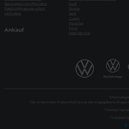
Neuwagen-Konfigurator
Audi
Elektrofahrzeuge sofort
Škoda
verfügbar
Seat
Cupra
Porsche
Ford
Ankauf
Opel Service
Ehemaliger 
1
Der errechnete Preisvorteil sowie die angegebene Erspar
2
Hierbei hande
3
Hierbei h