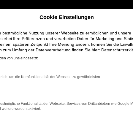
Cookie Einstellungen
ie bestmögliche Nutzung unserer Webseite zu ermöglichen und unsere
hierbei Ihre Präferenzen und verarbeiten Daten für Marketing und Stati
einem späteren Zeitpunkt Ihre Meinung ändern, können Sie die Einwillig
en zum Umfang der Datenverarbeitung finden Sie hier:
Datenschutzerkl
en von uns eingesetzt:
ge bei Schmidt +
rlich, um die Kernfunktionalität der Webseite zu gewährleisten.
 die ein zuverlässiges und modernes Fahrzeug suchen. Ob
enz und modernes Design, das sowohl in der Stadt als au
estmögliche Funktionalität der Webseite. Services von Drittanbietern wie Google 
 neben einer breiten Auswahl an VW Fahrzeugen auch u
eitere werden aktiviert.
en maßgeschneiderte Finanzierungslösungen sowie Leas
ngnahme
,
Wartung und Reparaturen
direkt bei Ihrem VW