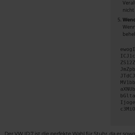
Veral
nicht
Wend
Wenn 
beheb
ewog
ICJ1
ZS12
JmZp
JTdC
MV1b
aXNU
bGlt
Ijog
c3Mi
Der VW ID.7 ist die perfekte Wahl für Stuhr, da er sow