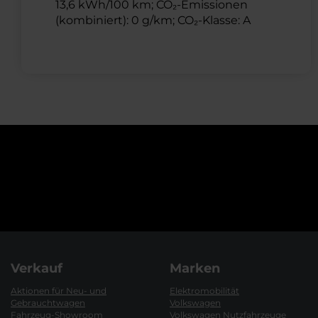
13,6 kWh/100 km; CO₂-Emissionen
(kombiniert): 0 g/km; CO₂-Klasse: A
Verkauf
Marken
Aktionen für Neu- und
Elektromobilität
Gebrauchtwagen
Volkswagen
Fahrzeug-Showroom
Volkswagen Nutzfahrzeuge