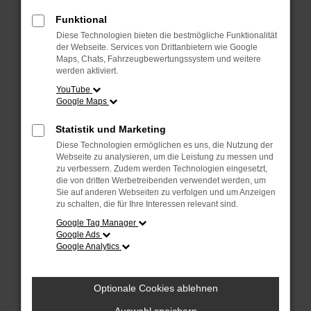
Überprüfe deine Firewall und deine
Internetverbindung.
Funktional
Laden andere Webseiten, zum Beispiel
Diese Technologien bieten die bestmögliche Funktionalität
deine Suchmaschine?
der Webseite. Services von Drittanbietern wie Google
Maps, Chats, Fahrzeugbewertungssystem und weitere
Prüfe deine Browsererweiterungen.
werden aktiviert.
Manche Erweiterungen, wie Werbeblocker,
YouTube
Google Maps
können das Laden bestimmter Seiten
verhindern. Funktioniert die Seite in einem
Statistik und Marketing
anderen Browser oder in einem privaten
Diese Technologien ermöglichen es uns, die Nutzung der
Fenster?
Webseite zu analysieren, um die Leistung zu messen und
zu verbessern. Zudem werden Technologien eingesetzt,
Starte dein Gerät neu.
die von dritten Werbetreibenden verwendet werden, um
Das kann manchmal helfen,
Sie auf anderen Webseiten zu verfolgen und um Anzeigen
zu schalten, die für Ihre Interessen relevant sind.
vorübergehende Probleme zu beheben.
Google Tag Manager
Stelle sicher, dass dein Browser und dein
Google Ads
Google Analytics
Betriebssystem auf dem neuesten Stand
sind.
Veraltete Software birgt nicht nur ein
Optionale Cookies ablehnen
Sicherheitsrisiko, sondern kann auch dazu