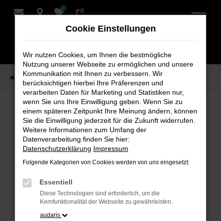
0
Zum
Hauptinhalt
Cookie Einstellungen
springen
Wir nutzen Cookies, um Ihnen die bestmögliche
Nutzung unserer Webseite zu ermöglichen und unsere
Kommunikation mit Ihnen zu verbessern. Wir
Startseite
Verkauf
Fahrzeug-Showroom
berücksichtigen hierbei Ihre Präferenzen und
verarbeiten Daten für Marketing und Statistiken nur,
wenn Sie uns Ihre Einwilligung geben. Wenn Sie zu
einem späteren Zeitpunkt Ihre Meinung ändern, können
Fahrzeug-Showroom
Sie die Einwilligung jederzeit für die Zukunft widerrufen.
Weitere Informationen zum Umfang der
Datenverarbeitung finden Sie hier:
Datenschutzerklärung
Impressum
Folgende Kategorien von Cookies werden von uns eingesetzt:
Fehler: Network Error
Essentiell
Beim Laden ist ein Fehler aufgetreten.
Diese Technologien sind erforderlich, um die
Hier sind ein paar Tipps, die dir helfen können:
Kernfunktionalität der Webseite zu gewährleisten.
audaris