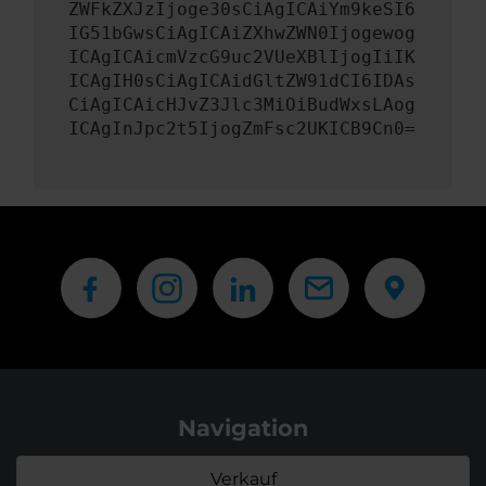
ZWFkZXJzIjoge30sCiAgICAiYm9keSI6
IG51bGwsCiAgICAiZXhwZWN0Ijogewog
ICAgICAicmVzcG9uc2VUeXBlIjogIiIK
ICAgIH0sCiAgICAidGltZW91dCI6IDAs
CiAgICAicHJvZ3Jlc3MiOiBudWxsLAog
ICAgInJpc2t5IjogZmFsc2UKICB9Cn0=
Navigation
Verkauf