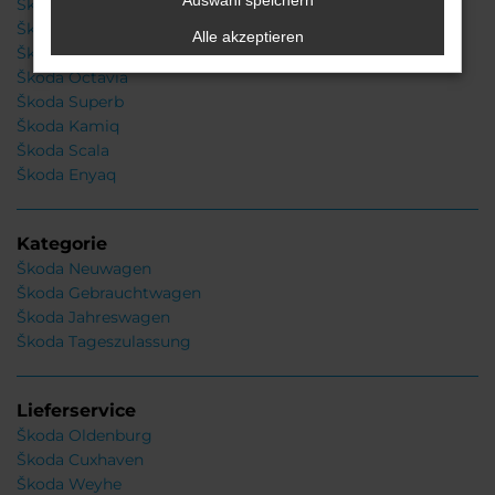
Auswahl speichern
Škoda Fabia
Škoda Karoq
Alle akzeptieren
Škoda Kodiaq
Škoda Octavia
Škoda Superb
Škoda Kamiq
Škoda Scala
Škoda Enyaq
Kategorie
Škoda Neuwagen
Škoda Gebrauchtwagen
Škoda Jahreswagen
Škoda Tageszulassung
Lieferservice
Škoda Oldenburg
Škoda Cuxhaven
Škoda Weyhe