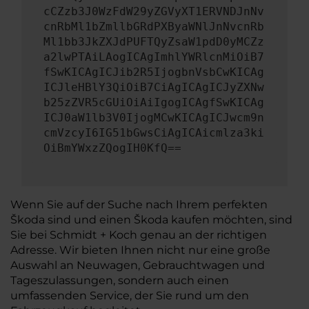
cCZzb3J0WzFdW29yZGVyXT1ERVNDJnNv
cnRbMl1bZmllbGRdPXByaWNlJnNvcnRb
Ml1bb3JkZXJdPUFTQyZsaW1pdD0yMCZz
a2lwPTAiLAogICAgImhlYWRlcnMiOiB7
fSwKICAgICJib2R5IjogbnVsbCwKICAg
ICJleHBlY3QiOiB7CiAgICAgICJyZXNw
b25zZVR5cGUiOiAiIgogICAgfSwKICAg
ICJ0aW1lb3V0IjogMCwKICAgICJwcm9n
cmVzcyI6IG51bGwsCiAgICAicmlza3ki
OiBmYWxzZQogIH0KfQ==
Wenn Sie auf der Suche nach Ihrem perfekten
Škoda sind und einen Škoda kaufen möchten, sind
Sie bei Schmidt + Koch genau an der richtigen
Adresse. Wir bieten Ihnen nicht nur eine große
Auswahl an Neuwagen, Gebrauchtwagen und
Tageszulassungen, sondern auch einen
umfassenden Service, der Sie rund um den