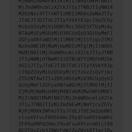
MjMwMjUwMDFmYzklMjIlN0QlMkMlN0Il
MjJhdWRhcmlzX2lkJTIyJTNBJTIyNWI4
M2UzNzc4YTlhNTIzMDI1MDAxZmNmJTIy
JTdEJTJDJTdCJTIyYXVkYXJpc19pZCUy
MiUzQSUyMjViODNlMzc3OGE5YTUyMzAy
NTAwMjEyMSUyMiU3RCUyQyU3QiUyMmF1
ZGFyaXNfaWQlMjIlM0ElMjI1YjgzZTM3
NzhhOWE1MjMwMjUwMDIzMTglMjIlN0Ql
MkMlN0IlMjJhdWRhcmlzX2lkJTIyJTNB
JTIyNWNjOTNmMTZiOTNlNTY1MDFhM2Vk
OGI1JTIyJTdEJTJDJTdCJTIyYXVkYXJp
c19pZCUyMiUzQSUyMjVjYzkzZjQyYjkz
ZTU2NTAwYTIxZDRiNSUyMiU3RCUyQyU3
QiUyMmF1ZGFyaXNfaWQlMjIlM0ElMjI1
ZjM1MjNmMzU4MjM4NTdkM2MwYWFhMDEl
MjIlN0QlMkMlN0IlMjJhdWRhcmlzX2lk
JTIyJTNBJTIyNjZmZmEwMjNmYjcyZGYy
NjRjMDRkZWFmJTIyJTdEJTVEJmZpbHRl
clsxXVtvcF09SU4mc29ydFswXVtmaWVs
ZF09aXNPd24mc29ydFswXVtvcmRlcl09
REVTQyZzb3J0WzFdW2ZpZWxkXT1pc1Rv