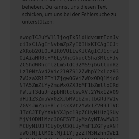
beheben. Du kannst uns diesen Text
schicken, um uns bei der Fehlersuche zu
unterstützen:
ewogICJuYW1lIjogIk5ldHdvcmtFcnJv
ciIsCiAgImNvbmZpZyI6IHsKICAgICJt
ZXRob2QiOiAiR0VUIiwKICAgICJ1cmwi
OiAiaHR0cHM6Ly9hcGkueC5ha3MtcHJv
ZC5hdWRhcmlzLm5ldC92MS9jbGllbnRz
LzI0NzAvd2Vic2l0ZS12ZWhpY2xlcz93
ZWJzaXRlPTY1ZjgwOGVjZWQxODQ1Mjc0
NTA5ZmZiYyZmaWx0ZXJbMF1bZmllbGRd
PWlzT3duJmZpbHRlclswXVt2YWx1ZV09
dHJ1ZSZmaWx0ZXJbMV1bZmllbGRdPW1v
ZGVsJmZpbHRlclsxXVt2YWx1ZV09JTVC
JTdCJTIyYXVkYXJpc19pZCUyMiUzQSUy
MjViODNlMzc3OGE5YTUyMzAyNTAwMWU3
MCUyMiU3RCUyQyU3QiUyMmF1ZGFyaXNf
aWQlMjIlM0ElMjI1YjgzZTM3NzhhOWE1