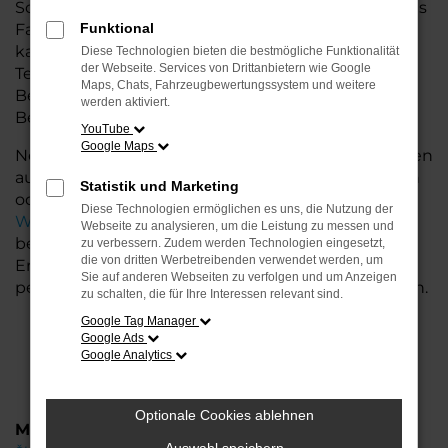
Schmidt + Koch machen es Ihnen leicht, genau das
Fahrzeug zu finden, das zu Ihnen passt. Škoda
Funktional
kaufen war noch nie so einfach! Unser erfahrenes
Diese Technologien bieten die bestmögliche Funktionalität
der Webseite. Services von Drittanbietern wie Google
Team begleitet Sie mit einer persönlichen
Maps, Chats, Fahrzeugbewertungssystem und weitere
Beratung, die ganz auf Ihre Wünsche und
werden aktiviert.
Bedürfnisse abgestimmt ist.
YouTube
Google Maps
Neben unserem Fahrzeugangebot bieten wir Ihnen
auch einen erstklassigen Service: Ob Inspektionen
Statistik und Marketing
oder Reparaturen – bei uns erhalten Sie alle
Diese Technologien ermöglichen es uns, die Nutzung der
Werkstattleistungen
, die Ihr Škoda-Fahrzeug
Webseite zu analysieren, um die Leistung zu messen und
benötigt. Vertrauen Sie auf unsere langjährige
zu verbessern. Zudem werden Technologien eingesetzt,
die von dritten Werbetreibenden verwendet werden, um
Erfahrung und erleben Sie, warum Škoda die
Sie auf anderen Webseiten zu verfolgen und um Anzeigen
perfekte Wahl für Autofahrer ist, die mehr erwarten.
zu schalten, die für Ihre Interessen relevant sind.
Google Tag Manager
Google Ads
Google Analytics
Optionale Cookies ablehnen
Modelle