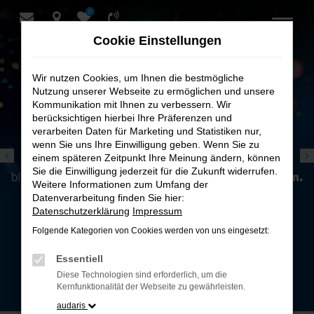
0
Zum
Hauptinhalt
Cookie Einstellungen
springen
Wir nutzen Cookies, um Ihnen die bestmögliche
Nutzung unserer Webseite zu ermöglichen und unsere
Kommunikation mit Ihnen zu verbessern. Wir
berücksichtigen hierbei Ihre Präferenzen und
verarbeiten Daten für Marketing und Statistiken nur,
wenn Sie uns Ihre Einwilligung geben. Wenn Sie zu
einem späteren Zeitpunkt Ihre Meinung ändern, können
Sie die Einwilligung jederzeit für die Zukunft widerrufen.
Weitere Informationen zum Umfang der
Datenverarbeitung finden Sie hier:
Datenschutzerklärung
Impressum
Folgende Kategorien von Cookies werden von uns eingesetzt:
Essentiell
Diese Technologien sind erforderlich, um die
Stromverbrauch (kombiniert): 14,3 kWh/
Emissionen (kombiniert): 0 g/km; CO₂
Kernfunktionalität der Webseite zu gewährleisten.
audaris