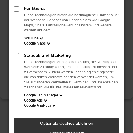
Funktional
Fahrzeug-Showroom
Servicetermin
Diese Technologien bieten die bestmögliche Funktionalität
der Webseite. Services von Drittanbietern wie Google
Maps, Chats, Fahrzeugbewertungssystem und weitere
werden aktiviert.
YouTube
Google Maps
Statistik und Marketing
Diese Technologien ermöglichen es uns, die Nutzung der
Webseite zu analysieren, um die Leistung zu messen und
zu verbessern. Zudem werden Technologien eingesetzt,
die von dritten Werbetreibenden verwendet werden, um
Sie auf anderen Webseiten zu verfolgen und um Anzeigen
zu schalten, die für Ihre Interessen relevant sind.
Google Tag Manager
Google Ads
Google Analytics
Schmidt + Koch
Optionale Cookies ablehnen
Starke Gruppe – Starke Leistung