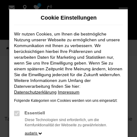
0
Zum
Hauptinhalt
Cookie Einstellungen
springen
Wir nutzen Cookies, um Ihnen die bestmögliche
Nutzung unserer Webseite zu ermöglichen und unsere
Kommunikation mit Ihnen zu verbessern. Wir
Startseite
News
Blog
berücksichtigen hierbei Ihre Präferenzen und
verarbeiten Daten für Marketing und Statistiken nur,
wenn Sie uns Ihre Einwilligung geben. Wenn Sie zu
Blog
einem späteren Zeitpunkt Ihre Meinung ändern, können
Sie die Einwilligung jederzeit für die Zukunft widerrufen.
Weitere Informationen zum Umfang der
Datenverarbeitung finden Sie hier:
Datenschutzerklärung
Impressum
Blog-Beiträge von Schmidt +
Folgende Kategorien von Cookies werden von uns eingesetzt:
Koch.
Essentiell
Tauchen Sie ein in die Welt der Autos und lassen Sie
Diese Technologien sind erforderlich, um die
sich von unserem Blog mit aktuellen Trends,
Kernfunktionalität der Webseite zu gewährleisten.
spannenden Testberichten und exklusiven
audaris