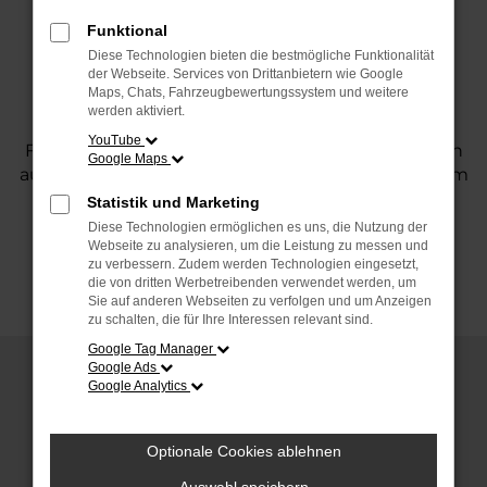
Einblicken in die neuesten Entwicklungen der
Automobilbranche begeistern. Als etablierter
Funktional
Ansprechpartner in der Fahrzeugwelt bieten wir
Diese Technologien bieten die bestmögliche Funktionalität
der Webseite. Services von Drittanbietern wie Google
Ihnen fundierte Informationen, praxisnahe Tipps
Maps, Chats, Fahrzeugbewertungssystem und weitere
und unterhaltsame Inhalte rund um Ihr
werden aktiviert.
Lieblingsthema: Autos. Ob Neuheiten,
YouTube
Fahrzeugvergleiche oder spannende Geschichten
Google Maps
aus der Branche – bei uns bleiben Sie stets auf dem
Laufenden.
Statistik und Marketing
Diese Technologien ermöglichen es uns, die Nutzung der
Webseite zu analysieren, um die Leistung zu messen und
zu verbessern. Zudem werden Technologien eingesetzt,
Alle News
Magazin
die von dritten Werbetreibenden verwendet werden, um
Sie auf anderen Webseiten zu verfolgen und um Anzeigen
zu schalten, die für Ihre Interessen relevant sind.
Google Tag Manager
Google Ads
Google Analytics
Optionale Cookies ablehnen