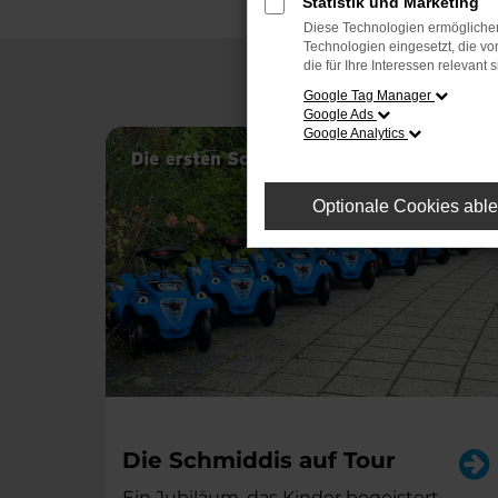
Statistik und Marketing
Diese Technologien ermöglichen
Technologien eingesetzt, die v
die für Ihre Interessen relevant s
Google Tag Manager
Google Ads
Google Analytics
Optionale Cookies abl
Die Schmiddis auf Tour
Ein Jubiläum, das Kinder begeistert