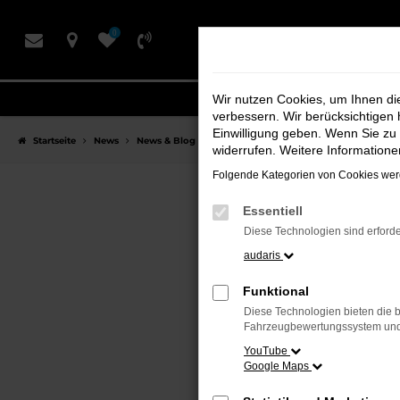
Zum
0
Hauptinhalt
springen
Wir nutzen Cookies, um Ihnen d
verbessern. Wir berücksichtigen 
Einwilligung geben. Wenn Sie zu 
Startseite
News
News & Blog
widerrufen. Weitere Information
Folgende Kategorien von Cookies werd
Essentiell
Diese Technologien sind erforde
audaris
Funktional
Diese Technologien bieten die b
Fahrzeugbewertungssystem und w
YouTube
Google Maps