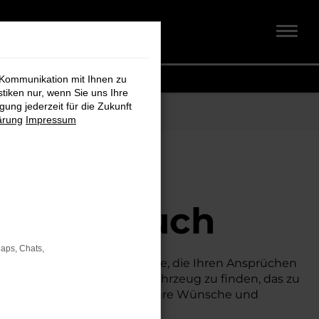
 Kommunikation mit Ihnen zu
stiken nur, wenn Sie uns Ihre
ung jederzeit für die Zukunft
ärung
Impressum
 Koch –
en Anspruch
Maps, Chats,
agen sowie exklusive Modelle, die Ihren Ansprüchen
 Ihnen leicht, genau das Fahrzeug zu finden, das zu
ichen Beratung, die ganz auf Ihre Wünsche und