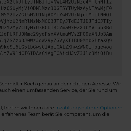
mlzX2lkJTIyJTNBJTIyNWI4M2UzNzc4YTlhNTIz
iUzQSUyMjViODNlMzc3OGE5YTUyMzAyNTAwMjE0
2M5M2UzZGI5M2U1NjA0YTYwM2UzNjclMjIlN0Ql
DVjYzU2NmRlNzMxMGQ3JTIyJTdEJTJDJTdCJTIy
WU2Y2MyZCUyMiU3RCU1RCZmaWx0ZXJbMV1bb3Bd
XJdPURFU0Mmc29ydFsxXVtmaWVsZF09aXNUb3Am
mljZSZzb3J0WzJdW29yZGVyXT1BU0MmbGltaXQ9
m9keSI6IG51bGwsCiAgICAiZXhwZWN0Ijogewog
GltZW91dCI6IDAsCiAgICAicHJvZ3Jlc3MiOiBu
Schmidt + Koch genau an der richtigen Adresse. Wir
uch einen umfassenden Service, der Sie rund um
 bieten wir Ihnen faire
Inzahlungsnahme-Optionen
er erfahrenes Team berät Sie kompetent, um die