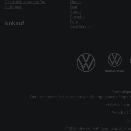
Elektrofahrzeuge sofort
Škoda
verfügbar
Seat
Cupra
Porsche
Ford
Ankauf
Opel Service
Ehemaliger 
1
Der errechnete Preisvorteil sowie die angegebene Erspar
2
Hierbei hande
3
Hierbei h
© 2026 Bremer Fahrzeughaus Schmidt