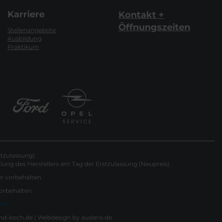
Karriere
Kontakt +
Öffnungszeiten
Stellenangebote
Ausbildung
Praktikum
tzulassung).
ung des Herstellers am Tag der Erstzulassung (Neupreis).
er vorbehalten.
vorbehalten.
gen
nd-koch.de |
Webdesign by audaris.de