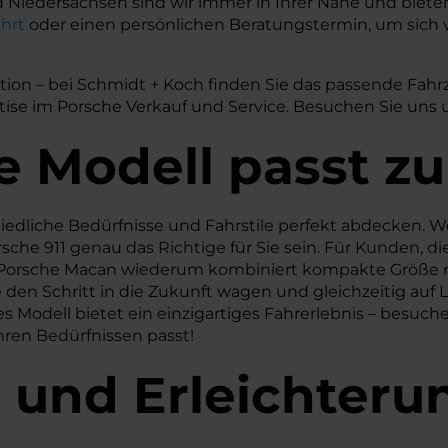
iedersachsen sind wir immer in Ihrer Nähe und bieten 
hrt
oder einen persönlichen Beratungstermin, um sich 
n – bei Schmidt + Koch finden Sie das passende Fahrz
ise im Porsche Verkauf und Service. Besuchen Sie uns und
he
Modell passt zu
chiedliche Bedürfnisse und Fahrstile perfekt abdecken.
che 911 genau das Richtige für Sie sein. Für Kunden, die
Porsche Macan wiederum kombiniert kompakte Größe mit
e den Schritt in die Zukunft wagen und gleichzeitig auf
es Modell bietet ein einzigartiges Fahrerlebnis – besuc
hren Bedürfnissen passt!
e und Erleichteru