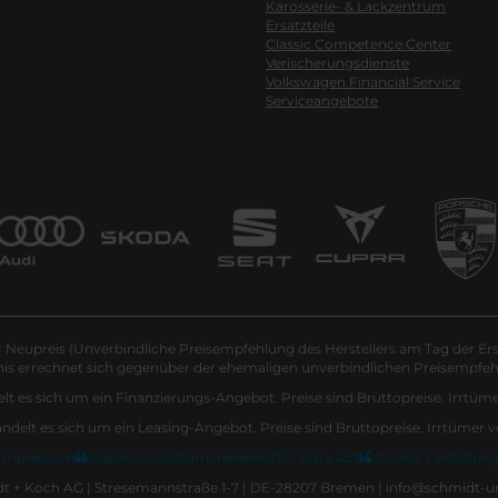
Karosserie- & Lackzentrum
Ersatzteile
Classic Competence Center
Verischerungsdienste
Volkswagen Financial Service
Serviceangebote
Neupreis (Unverbindliche Preisempfehlung des Herstellers am Tag der Ers
nis errechnet sich gegenüber der ehemaligen unverbindlichen Preisempfehl
lt es sich um ein Finanzierungs-Angebot. Preise sind Bruttopreise. Irrtüm
andelt es sich um ein Leasing-Angebot. Preise sind Bruttopreise. Irrtümer 
Impressum
Datenschutz
Barrierefreiheit
EU Data Act
Cookie Einstellun
 + Koch AG | Stresemannstraße 1-7 | DE-28207 Bremen | info@schmidt-u