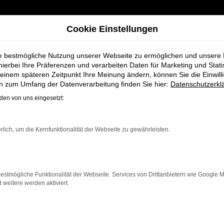
Cookie Einstellungen
ie bestmögliche Nutzung unserer Webseite zu ermöglichen und unsere
hierbei Ihre Präferenzen und verarbeiten Daten für Marketing und Stati
einem späteren Zeitpunkt Ihre Meinung ändern, können Sie die Einwillig
 und Fahrspaß für jeden Anspruch
en zum Umfang der Datenverarbeitung finden Sie hier:
Datenschutzerkl
en von uns eingesetzt:
ge bei Schmidt +
rlich, um die Kernfunktionalität der Webseite zu gewährleisten.
Fahrspaß für jed
estmögliche Funktionalität der Webseite. Services von Drittanbietern wie Google 
eitere werden aktiviert.
 Neuwagen, sondern auch sorgfältig geprüfte Gebrauchtw
 und Fahrfreude – und wir bei Schmidt + Koch machen es
 Unser erfahrenes Team begleitet Sie mit einer persönl