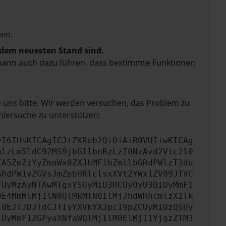
en.
f dem neuesten Stand sind.
rn kann auch dazu führen, dass bestimmte Funktionen
e uns bitte. Wir werden versuchen, das Problem zu
hlersuche zu unterstützen:
yI6IHsKICAgICJtZXRob2QiOiAiR0VUIiwKICAg
mlzLm5ldC92MS9jbGllbnRzLzI0NzAvd2Vic2l0
TA5ZmZiYyZmaWx0ZXJbMF1bZmllbGRdPWlzT3du
GRdPW1vZGVsJmZpbHRlclsxXVt2YWx1ZV09JTVC
TUyMzAyNTAwMTgxYSUyMiU3RCUyQyU3QiUyMmF1
DE4MmMlMjIlN0QlMkMlN0IlMjJhdWRhcmlzX2lk
TdEJTJDJTdCJTIyYXVkYXJpc19pZCUyMiUzQSUy
iUyMmF1ZGFyaXNfaWQlMjIlM0ElMjI1YjgzZTM3