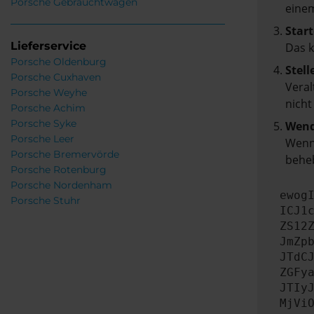
Porsche Gebrauchtwagen
einem
Start
Lieferservice
Das 
Porsche Oldenburg
Stell
Porsche Cuxhaven
Veral
Porsche Weyhe
nicht
Porsche Achim
Porsche Syke
Wend
Porsche Leer
Wenn 
Porsche Bremervörde
beheb
Porsche Rotenburg
Porsche Nordenham
ewog
Porsche Stuhr
ICJ1
ZS12
JmZp
JTdC
ZGFy
JTIy
MjVi