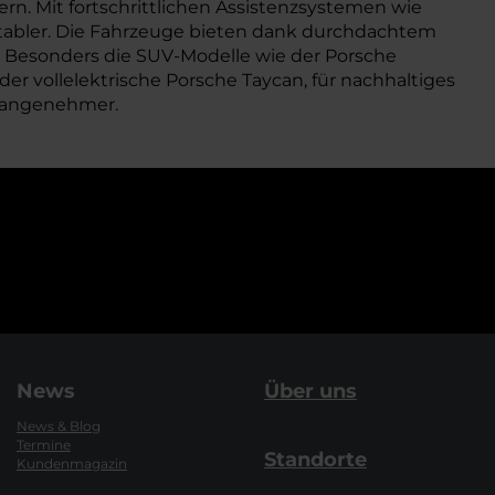
ern. Mit fortschrittlichen Assistenzsystemen wie
rtabler. Die Fahrzeuge bieten dank durchdachtem
e. Besonders die SUV-Modelle wie der Porsche
er vollelektrische Porsche Taycan, für nachhaltiges
h angenehmer.
News
Über uns
News & Blog
Termine
Standorte
Kundenmagazin