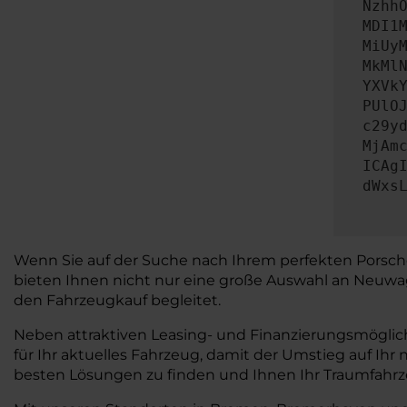
Nzhh
MDI1
MiUy
MkMl
YXVk
PUlO
c29y
MjAm
ICAg
dWxs
Wenn Sie auf der Suche nach Ihrem perfekten Porsche
bieten Ihnen nicht nur eine große Auswahl an Neuw
den Fahrzeugkauf begleitet.
Neben attraktiven Leasing- und Finanzierungsmöglichk
für Ihr aktuelles Fahrzeug, damit der Umstieg auf Ih
besten Lösungen zu finden und Ihnen Ihr Traumfahrze