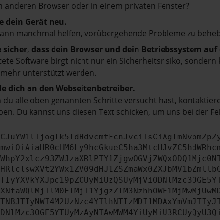
 anderen Browser oder in einem privaten Fenster?
e dein Gerät neu.
kann manchmal helfen, vorübergehende Probleme zu beheb
e sicher, dass dein Browser und dein Betriebssystem au
tete Software birgt nicht nur ein Sicherheitsrisiko, sonde
 mehr unterstützt werden.
e dich an den Webseitenbetreiber.
du alle oben genannten Schritte versucht hast, kontaktier
en. Du kannst uns diesen Text schicken, um uns bei der Fe
ICJuYW1lIjogIk5ldHdvcmtFcnJvciIsCiAgImNvbmZpZ
cmwiOiAiaHR0cHM6Ly9hcGkueC5ha3MtcHJvZC5hdWRhc
ZWhpY2xlcz93ZWJzaXRlPTY1ZjgwOGVjZWQxODQ1Mjc0N
bHRlclswXVt2YWx1ZV09dHJ1ZSZmaWx0ZXJbMV1bZmllb
JTIyYXVkYXJpc19pZCUyMiUzQSUyMjViODNlMzc3OGE5Y
aXNfaWQlMjIlM0ElMjI1YjgzZTM3NzhhOWE1MjMwMjUwM
JTNBJTIyNWI4M2UzNzc4YTlhNTIzMDI1MDAxYmVmJTIyJ
ODNlMzc3OGE5YTUyMzAyNTAwMWM4YiUyMiU3RCUyQyU3Q