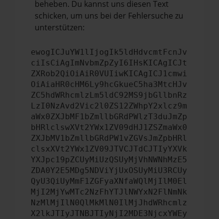
beheben. Du kannst uns diesen Text
schicken, um uns bei der Fehlersuche zu
unterstützen:
ewogICJuYW1lIjogIk5ldHdvcmtFcnJv
ciIsCiAgImNvbmZpZyI6IHsKICAgICJt
ZXRob2QiOiAiR0VUIiwKICAgICJ1cmwi
OiAiaHR0cHM6Ly9hcGkueC5ha3MtcHJv
ZC5hdWRhcmlzLm5ldC92MS9jbGllbnRz
LzI0NzAvd2Vic2l0ZS12ZWhpY2xlcz9m
aWx0ZXJbMF1bZmllbGRdPWlzT3duJmZp
bHRlclswXVt2YWx1ZV09dHJ1ZSZmaWx0
ZXJbMV1bZmllbGRdPW1vZGVsJmZpbHRl
clsxXVt2YWx1ZV09JTVCJTdCJTIyYXVk
YXJpc19pZCUyMiUzQSUyMjVhNWNhMzE5
ZDA0Y2E5MDg5NDViYjUxOSUyMiU3RCUy
QyU3QiUyMmF1ZGFyaXNfaWQlMjIlM0El
MjI2MjYwMTc2NzFhYTJlNWYxN2FlNmNk
NzMlMjIlN0QlMkMlN0IlMjJhdWRhcmlz
X2lkJTIyJTNBJTIyNjI2MDE3NjcxYWEy