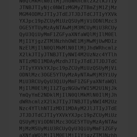
N0QlMkMlN0IlMjJhdWRhcmlzX2lkJTIy
JTNBJTIyNjc0NWIzMGMyZTBmZjM1ZjMz
MGM4ODMzJTIyJTdEJTJDJTdCJTIyYXVk
YXJpc19pZCUyMiUzQSUyMjViODNlMzc3
OGE5YTUyMzAyNTAwMjM3MCUyMiU3RCUy
QyU3QiUyMmF1ZGFyaXNfaWQlMjIlM0El
MjI1YjgzZTM3NzhhOWE1MjMwMjUwMDIz
NzElMjIlN0QlMkMlN0IlMjJhdWRhcmlz
X2lkJTIyJTNBJTIyNWI4M2UzNzc4YTlh
NTIzMDI1MDAyMzdhJTIyJTdEJTJDJTdC
JTIyYXVkYXJpc19pZCUyMiUzQSUyMjVi
ODNlMzc3OGE5YTUyMzAyNTAwMjM3YiUy
MiU3RCUyQyU3QiUyMmF1ZGFyaXNfaWQl
MjIlM0ElMjI1ZTgzNGUwYWI5M2U1NjJk
YmQyYmE2NDklMjIlN0QlMkMlN0IlMjJh
dWRhcmlzX2lkJTIyJTNBJTIyNWI4M2Uz
Nzc4YTlhNTIzMDI1MDAyM2JlJTIyJTdE
JTJDJTdCJTIyYXVkYXJpc19pZCUyMiUz
QSUyMjViODNlMzc3OGE5YTUyMzAyNTAw
MjMzMSUyMiU3RCUyQyU3QiUyMmF1ZGFy
aXNfaWQlMjIlM0ElMjI1YjgzZTM3Nzhh