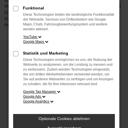
Wenn Sie einen Volkswagen kaufen möchten, sind
Funktional
Sie bei uns genau richtig. Wir stehen für Qualität,
Diese Technologien bieten die bestmögliche Funktionalität
Kompetenz und individuellen Service rund um
der Webseite. Services von Drittanbietern wie Google
Ihren neuen VW.
Maps, Chats, Fahrzeugbewertungssystem und weitere
werden aktiviert.
YouTube
Google Maps
Statistik und Marketing
Warum einen Volkswagen
Diese Technologien ermöglichen es uns, die Nutzung der
kaufen?
Webseite zu analysieren, um die Leistung zu messen und
zu verbessern. Zudem werden Technologien eingesetzt,
die von dritten Werbetreibenden verwendet werden, um
Volkswagen steht seit Jahrzehnten für
Sie auf anderen Webseiten zu verfolgen und um Anzeigen
Zuverlässigkeit, Innovation und zeitloses
zu schalten, die für Ihre Interessen relevant sind.
Design. Ein VW ist nicht nur ein Auto, sondern
Google Tag Manager
ein Stück deutscher Ingenieurskunst. Hier sind
Google Ads
einige Gründe, warum Sie einen VW kaufen
Google Analytics
sollten:
Optionale Cookies ablehnen
Qualität und Langlebigkeit:
VW Modelle