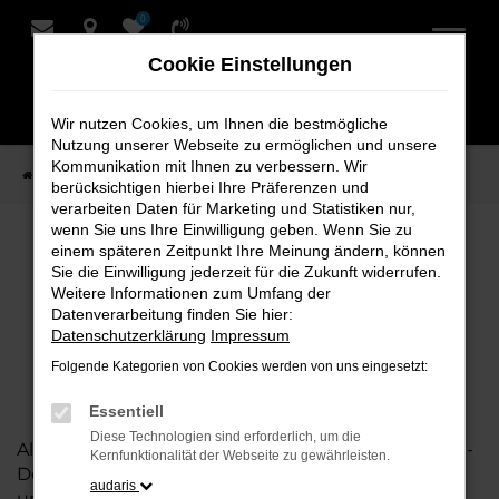
0
Zum
Hauptinhalt
Cookie Einstellungen
springen
Wir nutzen Cookies, um Ihnen die bestmögliche
Nutzung unserer Webseite zu ermöglichen und unsere
Kommunikation mit Ihnen zu verbessern. Wir
Startseite
Marken
Volkswagen
berücksichtigen hierbei Ihre Präferenzen und
verarbeiten Daten für Marketing und Statistiken nur,
wenn Sie uns Ihre Einwilligung geben. Wenn Sie zu
Volkswagen
einem späteren Zeitpunkt Ihre Meinung ändern, können
Sie die Einwilligung jederzeit für die Zukunft widerrufen.
Weitere Informationen zum Umfang der
Datenverarbeitung finden Sie hier:
Datenschutzerklärung
Impressum
Folgende Kategorien von Cookies werden von uns eingesetzt:
Essentiell
Diese Technologien sind erforderlich, um die
Als erfahrener Partner für Volkswagen in Nordwest-
Kernfunktionalität der Webseite zu gewährleisten.
Deutschland bietet Schmidt + Koch eine
audaris
umfangreiche Auswahl an aktuellen VW Modellen.