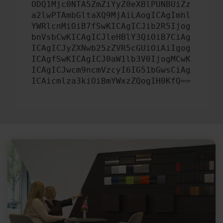
ODQ1Mjc0NTA5ZmZiYyZ0eXBlPUNBUiZz
a2lwPTAmbGltaXQ9MjAiLAogICAgImhl
YWRlcnMiOiB7fSwKICAgICJib2R5Ijog
bnVsbCwKICAgICJleHBlY3QiOiB7CiAg
ICAgICJyZXNwb25zZVR5cGUiOiAiIgog
ICAgfSwKICAgICJ0aW1lb3V0IjogMCwK
ICAgICJwcm9ncmVzcyI6IG51bGwsCiAg
ICAicmlza3kiOiBmYWxzZQogIH0KfQ==