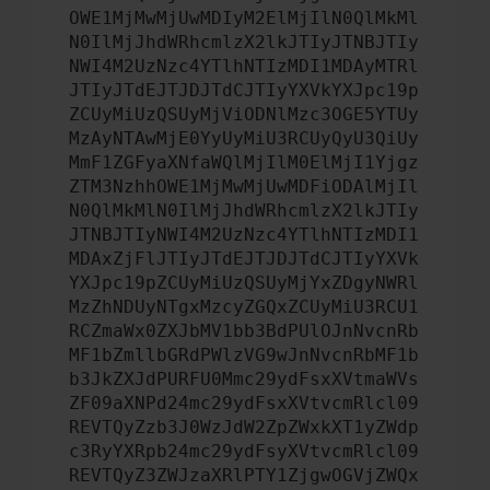
OWE1MjMwMjUwMDIyM2ElMjIlN0QlMkMl
N0IlMjJhdWRhcmlzX2lkJTIyJTNBJTIy
NWI4M2UzNzc4YTlhNTIzMDI1MDAyMTRl
JTIyJTdEJTJDJTdCJTIyYXVkYXJpc19p
ZCUyMiUzQSUyMjViODNlMzc3OGE5YTUy
MzAyNTAwMjE0YyUyMiU3RCUyQyU3QiUy
MmF1ZGFyaXNfaWQlMjIlM0ElMjI1Yjgz
ZTM3NzhhOWE1MjMwMjUwMDFiODAlMjIl
N0QlMkMlN0IlMjJhdWRhcmlzX2lkJTIy
JTNBJTIyNWI4M2UzNzc4YTlhNTIzMDI1
MDAxZjFlJTIyJTdEJTJDJTdCJTIyYXVk
YXJpc19pZCUyMiUzQSUyMjYxZDgyNWRl
MzZhNDUyNTgxMzcyZGQxZCUyMiU3RCU1
RCZmaWx0ZXJbMV1bb3BdPUlOJnNvcnRb
MF1bZmllbGRdPWlzVG9wJnNvcnRbMF1b
b3JkZXJdPURFU0Mmc29ydFsxXVtmaWVs
ZF09aXNPd24mc29ydFsxXVtvcmRlcl09
REVTQyZzb3J0WzJdW2ZpZWxkXT1yZWdp
c3RyYXRpb24mc29ydFsyXVtvcmRlcl09
REVTQyZ3ZWJzaXRlPTY1ZjgwOGVjZWQx