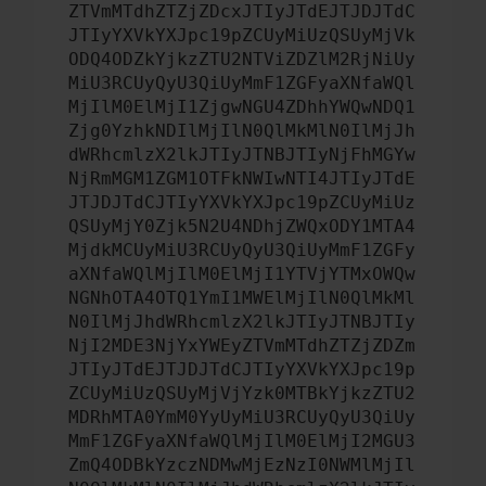
ZTVmMTdhZTZjZDcxJTIyJTdEJTJDJTdC
JTIyYXVkYXJpc19pZCUyMiUzQSUyMjVk
ODQ4ODZkYjkzZTU2NTViZDZlM2RjNiUy
MiU3RCUyQyU3QiUyMmF1ZGFyaXNfaWQl
MjIlM0ElMjI1ZjgwNGU4ZDhhYWQwNDQ1
Zjg0YzhkNDIlMjIlN0QlMkMlN0IlMjJh
dWRhcmlzX2lkJTIyJTNBJTIyNjFhMGYw
NjRmMGM1ZGM1OTFkNWIwNTI4JTIyJTdE
JTJDJTdCJTIyYXVkYXJpc19pZCUyMiUz
QSUyMjY0Zjk5N2U4NDhjZWQxODY1MTA4
MjdkMCUyMiU3RCUyQyU3QiUyMmF1ZGFy
aXNfaWQlMjIlM0ElMjI1YTVjYTMxOWQw
NGNhOTA4OTQ1YmI1MWElMjIlN0QlMkMl
N0IlMjJhdWRhcmlzX2lkJTIyJTNBJTIy
NjI2MDE3NjYxYWEyZTVmMTdhZTZjZDZm
JTIyJTdEJTJDJTdCJTIyYXVkYXJpc19p
ZCUyMiUzQSUyMjVjYzk0MTBkYjkzZTU2
MDRhMTA0YmM0YyUyMiU3RCUyQyU3QiUy
MmF1ZGFyaXNfaWQlMjIlM0ElMjI2MGU3
ZmQ4ODBkYzczNDMwMjEzNzI0NWMlMjIl