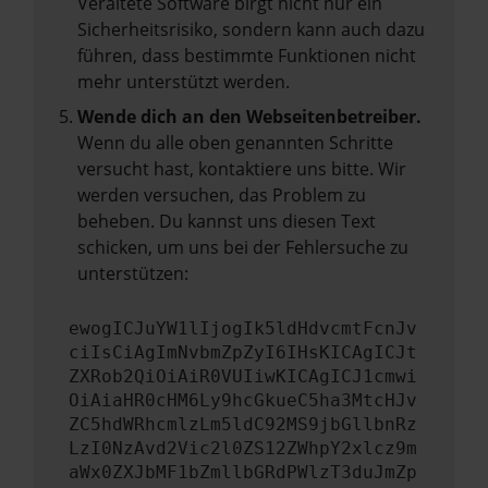
Veraltete Software birgt nicht nur ein
Sicherheitsrisiko, sondern kann auch dazu
führen, dass bestimmte Funktionen nicht
mehr unterstützt werden.
Wende dich an den Webseitenbetreiber.
Wenn du alle oben genannten Schritte
versucht hast, kontaktiere uns bitte. Wir
werden versuchen, das Problem zu
beheben. Du kannst uns diesen Text
schicken, um uns bei der Fehlersuche zu
unterstützen:
ewogICJuYW1lIjogIk5ldHdvcmtFcnJv
ciIsCiAgImNvbmZpZyI6IHsKICAgICJt
ZXRob2QiOiAiR0VUIiwKICAgICJ1cmwi
OiAiaHR0cHM6Ly9hcGkueC5ha3MtcHJv
ZC5hdWRhcmlzLm5ldC92MS9jbGllbnRz
LzI0NzAvd2Vic2l0ZS12ZWhpY2xlcz9m
aWx0ZXJbMF1bZmllbGRdPWlzT3duJmZp