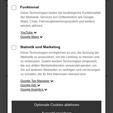
einen zuverlässigen Service direkt in Ihrer Region.
Funktional
Diese Technologien bieten die bestmögliche Funktionalität
der Webseite. Services von Drittanbietern wie Google
Ihre Vorteile
Ablauf
Angebot einholen
Maps, Chats, Fahrzeugbewertungssystem und weitere
werden aktiviert.
YouTube
Google Maps
Jetzt Angebot für den Autoankauf
einholen!
Statistik und Marketing
Diese Technologien ermöglichen es uns, die Nutzung der
Starten Sie noch heute:
Füllen Sie unser Online-
Webseite zu analysieren, um die Leistung zu messen und
Formular für den Autoankauf aus. Unser Team
zu verbessern. Zudem werden Technologien eingesetzt,
nimmt Ihre Anfrage gerne entgegen, prüft alle
die von dritten Werbetreibenden verwendet werden, um
Details und meldet sich zeitnah mit einem
Sie auf anderen Webseiten zu verfolgen und um Anzeigen
zu schalten, die für Ihre Interessen relevant sind.
individuellen Angebot bei Ihnen. So einfach haben
Google Tag Manager
Sie Ihr Auto noch nie verkauft!
Google Ads
Google Analytics
Fahrzeugdaten
Optionale Cookies ablehnen