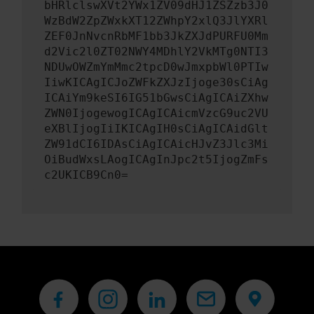
bHRlclswXVt2YWx1ZV09dHJ1ZSZzb3J0
WzBdW2ZpZWxkXT12ZWhpY2xlQ3JlYXRl
ZEF0JnNvcnRbMF1bb3JkZXJdPURFU0Mm
d2Vic2l0ZT02NWY4MDhlY2VkMTg0NTI3
NDUwOWZmYmMmc2tpcD0wJmxpbWl0PTIw
IiwKICAgICJoZWFkZXJzIjoge30sCiAg
ICAiYm9keSI6IG51bGwsCiAgICAiZXhw
ZWN0IjogewogICAgICAicmVzcG9uc2VU
eXBlIjogIiIKICAgIH0sCiAgICAidGlt
ZW91dCI6IDAsCiAgICAicHJvZ3Jlc3Mi
OiBudWxsLAogICAgInJpc2t5IjogZmFs
c2UKICB9Cn0=