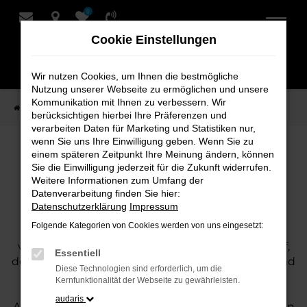
0
Zum
Hauptinhalt
Cookie Einstellungen
springen
Wir nutzen Cookies, um Ihnen die bestmögliche
Nutzung unserer Webseite zu ermöglichen und unsere
Kommunikation mit Ihnen zu verbessern. Wir
Startseite
Ankauf
berücksichtigen hierbei Ihre Präferenzen und
verarbeiten Daten für Marketing und Statistiken nur,
wenn Sie uns Ihre Einwilligung geben. Wenn Sie zu
Autoankauf bei Schmidt + Koch –
einem späteren Zeitpunkt Ihre Meinung ändern, können
Sie die Einwilligung jederzeit für die Zukunft widerrufen.
Ihr starker Partner für den
Weitere Informationen zum Umfang der
Fahrzeugverkauf in Ihrer Nähe
Datenverarbeitung finden Sie hier:
Datenschutzerklärung
Impressum
Folgende Kategorien von Cookies werden von uns eingesetzt:
Sie spielen mit dem Gedanken, Ihr Fahrzeug zu
verkaufen, und wünschen sich einen Autoankauf,
Essentiell
der schnell, fair und komfortabel abläuft? Dann sind
Diese Technologien sind erforderlich, um die
Sie bei uns genau richtig. Als erfahrener
Kernfunktionalität der Webseite zu gewährleisten.
Mobilitätspartner stehen wir Ihnen beim
audaris
Autoankauf kompetent zur Seite und bieten Ihnen