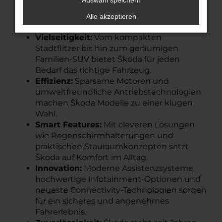
Auswahl speichern
Sie ist:
Alle akzeptieren
Vielseitigkeit:
Vom kompakten
Stadtflitzer bis hin zum geräumigen
Familien-SUV bietet Škoda für jeden
Bedarf das richtige Fahrzeug.
Effizienz:
Sparsame Motoren und
umweltfreundliche Antriebstechnologien
machen Škoda Modelle zu einer klugen
Wahl.
Smart Features:
Mit cleveren Lösungen
wie Regenschirmhalterungen und
praktischen Stauraumkonzepten setzt
Škoda auf Komfort im Alltag.
Innovation:
Moderne Assistenzsysteme,
hochwertige Infotainment-Optionen und
neueste Connectivity-Technologien sorgen
für ein sicheres und angenehmes
Fahrerlebnis.