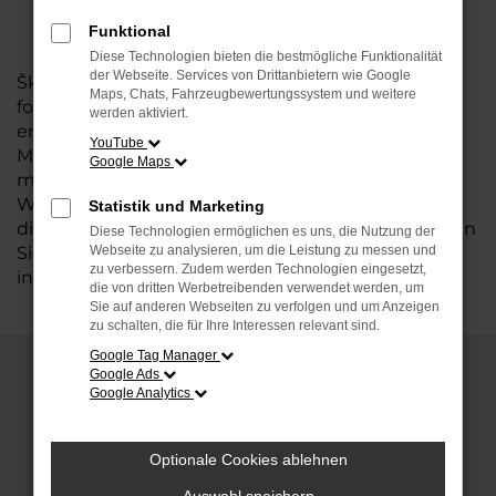
Funktional
Diese Technologien bieten die bestmögliche Funktionalität
der Webseite. Services von Drittanbietern wie Google
Škoda steht für Qualität, Zuverlässigkeit und
Maps, Chats, Fahrzeugbewertungssystem und weitere
fortschrittliche Technologie. Bei Schmidt + Koch
werden aktiviert.
erwartet Sie eine vielseitige Auswahl an Škoda
YouTube
Modellen, die durch hohen Fahrkomfort und
Google Maps
modernes Design überzeugen. Entdecken Sie die
Welt von Škoda neu – und erleben Sie selbst, was
Statistik und Marketing
diese innovative Marke so besonders macht. Lassen
Diese Technologien ermöglichen es uns, die Nutzung der
Webseite zu analysieren, um die Leistung zu messen und
Sie sich von unserer Leidenschaft für Škoda
zu verbessern. Zudem werden Technologien eingesetzt,
inspirieren.
die von dritten Werbetreibenden verwendet werden, um
Sie auf anderen Webseiten zu verfolgen und um Anzeigen
zu schalten, die für Ihre Interessen relevant sind.
Google Tag Manager
Google Ads
Google Analytics
Warum einen Škoda kaufen?
Škoda kombiniert Funktionalität, Design und
Optionale Cookies ablehnen
moderne Technologie. Hier sind einige gute
Gründe, warum ein Škoda die perfekte Wahl für