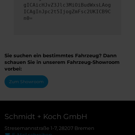
gICAicHJvZ3Jlc3MiOiBudWxsLAog
ICAgInJpc2t5IjogZmFsc2UKICB9C
n0=
Sie suchen ein bestimmtes Fahrzeug? Dann
schauen Sie in unserem Fahrzeug-Showroom
vorbei:
Zum Showroom
Schmidt + Koch GmbH
Stresemannstraße 1-7, 28207 Bremen
E-Mail schreiben