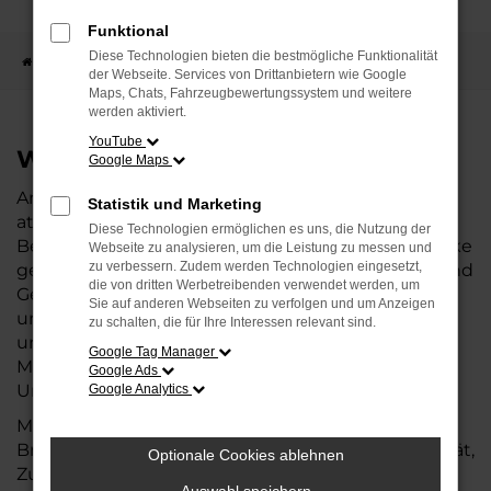
Funktional
Diese Technologien bieten die bestmögliche Funktionalität
Startseite
Standorte
Škoda Bremen
der Webseite. Services von Drittanbietern wie Google
Maps, Chats, Fahrzeugbewertungssystem und weitere
werden aktiviert.
YouTube
Willkommen bei Škoda Bremen
Google Maps
Am Standort Škoda Bremen wird den Kunden ein
Statistik und Marketing
attraktives Fahrzeugangebot sowie kompetente
Diese Technologien ermöglichen es uns, die Nutzung der
Beratung rund um die beliebte tschechische Marke
Webseite zu analysieren, um die Leistung zu messen und
zu verbessern. Zudem werden Technologien eingesetzt,
geboten. Neben einer großen Auswahl an Neu- und
die von dritten Werbetreibenden verwendet werden, um
Gebrauchtwagen überzeugt der Standort mit
Sie auf anderen Webseiten zu verfolgen und um Anzeigen
umfassenden Serviceleistungen – von Wartung
zu schalten, die für Ihre Interessen relevant sind.
und Reparatur über Versicherungsdienst und
Google Tag Manager
Mietwagenservice bis hin zum professionellen
Google Ads
Unfallschadensmanagement.
Google Analytics
Mit viel Erfahrung und Leidenschaft ist Škoda
Bremen die richtige Adresse für alle, die auf Qualität,
Optionale Cookies ablehnen
Zuverlässigkeit und ein faires Preis-Leistungs-