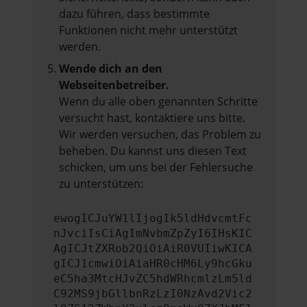
dazu führen, dass bestimmte
Funktionen nicht mehr unterstützt
werden.
Wende dich an den
Webseitenbetreiber.
Wenn du alle oben genannten Schritte
versucht hast, kontaktiere uns bitte.
Wir werden versuchen, das Problem zu
beheben. Du kannst uns diesen Text
schicken, um uns bei der Fehlersuche
zu unterstützen:
ewogICJuYW1lIjogIk5ldHdvcmtFc
nJvciIsCiAgImNvbmZpZyI6IHsKIC
AgICJtZXRob2QiOiAiR0VUIiwKICA
gICJ1cmwiOiAiaHR0cHM6Ly9hcGku
eC5ha3MtcHJvZC5hdWRhcmlzLm5ld
C92MS9jbGllbnRzLzI0NzAvd2Vic2