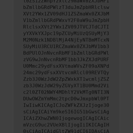
l0ZS12ZWhpY2xlcz9maWx0ZXJbMF1
bZmllbGRdPWlzT3duJmZpbHRlclsw
XVt2YWx1ZV09dHJ1ZSZmaWx0ZXJbM
V1bZmllbGRdPWxvY2F0aW9uJmZpbH
RlclsxXVt2YWx1ZV09JTVCJTdCJTI
yYXVkYXJpc19pZCUyMiUzQSUyMjY3
M2M0Nzk1NDBlMjA4NjEyNTBmMTcxN
SUyMiU3RCU1RCZmaWx0ZXJbMV1bb3
BdPUlOJnNvcnRbMF1bZmllbGRdPWl
zVG9wJnNvcnRbMF1bb3JkZXJdPURF
U0Mmc29ydFsxXVtmaWVsZF09aXNPd
24mc29ydFsxXVtvcmRlcl09REVTQy
Zzb3J0WzJdW2ZpZWxkXT1wcmljZSZ
zb3J0WzJdW29yZGVyXT1BU0Mmd2Vi
c2l0ZT02NWY4MDhlY2VkMTg0NTI3N
DUwOWZmYmMmc2tpcD0wJmxpbWl0PT
IwIiwKICAgICJoZWFkZXJzIjoge30
sCiAgICAiYm9keSI6IG51bGwsCiAg
ICAiZXhwZWN0IjogewogICAgICAic
mVzcG9uc2VUeXBlIjogIiIKICAgIH
0sCiAgICAidGltZW91dCI6IDAsCiA