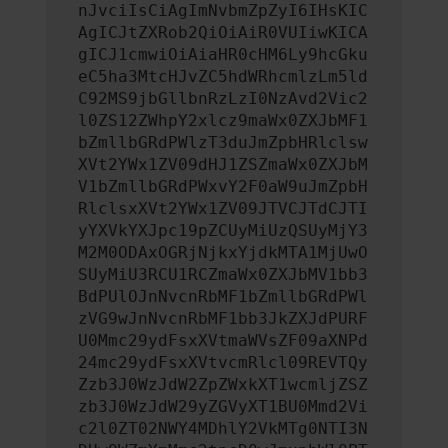
nJvciIsCiAgImNvbmZpZyI6IHsKIC
AgICJtZXRob2QiOiAiR0VUIiwKICA
gICJ1cmwiOiAiaHR0cHM6Ly9hcGku
eC5ha3MtcHJvZC5hdWRhcmlzLm5ld
C92MS9jbGllbnRzLzI0NzAvd2Vic2
l0ZS12ZWhpY2xlcz9maWx0ZXJbMF1
bZmllbGRdPWlzT3duJmZpbHRlclsw
XVt2YWx1ZV09dHJ1ZSZmaWx0ZXJbM
V1bZmllbGRdPWxvY2F0aW9uJmZpbH
RlclsxXVt2YWx1ZV09JTVCJTdCJTI
yYXVkYXJpc19pZCUyMiUzQSUyMjY3
M2M0ODAxOGRjNjkxYjdkMTA1MjUwO
SUyMiU3RCU1RCZmaWx0ZXJbMV1bb3
BdPUlOJnNvcnRbMF1bZmllbGRdPWl
zVG9wJnNvcnRbMF1bb3JkZXJdPURF
U0Mmc29ydFsxXVtmaWVsZF09aXNPd
24mc29ydFsxXVtvcmRlcl09REVTQy
Zzb3J0WzJdW2ZpZWxkXT1wcmljZSZ
zb3J0WzJdW29yZGVyXT1BU0Mmd2Vi
c2l0ZT02NWY4MDhlY2VkMTg0NTI3N