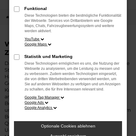
Funktional
Diese Technologien bieten die bestmögliche Funktionalität
Startseite
Standorte
Nutzfahrzeug Zentrum Bremen
der Webseite. Services von Drittanbietern wie Google
Maps, Chats, Fahrzeugbewertungssystem und weitere
werden aktiviert.
YouTube
Willkommen im Nutzfahrzeug
Google Maps
Zentrum Bremen
Statistik und Marketing
Das Nutzfahrzeug Zentrum Bremen ist der zentrale
Diese Technologien ermöglichen es uns, die Nutzung der
Webseite zu analysieren, um die Leistung zu messen und
Standort für Volkswagen Nutzfahrzeuge in der
zu verbessern. Zudem werden Technologien eingesetzt,
Hansestadt – und Spezialist für Neuwagen,
die von dritten Werbetreibenden verwendet werden, um
Gebrauchtwagen und Service aus einer Hand.
Sie auf anderen Webseiten zu verfolgen und um Anzeigen
Kunden finden hier das komplette Modellportfolio
zu schalten, die für Ihre Interessen relevant sind.
an Volkswagen Nutzfahrzeugen, kompetente
Google Tag Manager
Beratung sowie individuelle Lösungen für private
Google Ads
Google Analytics
und gewerbliche Mobilitätsanforderungen. Auch im
Bereich Service bietet der Standort höchste
Qualität – von Wartung und Reparatur über
Optionale Cookies ablehnen
Unfallschadensmanagement bis hin zu flexiblen