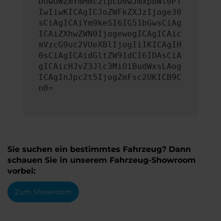
DUwOWZmYmMmc2tpcD0wJmxpbWl0PT
IwIiwKICAgICJoZWFkZXJzIjoge30
sCiAgICAiYm9keSI6IG51bGwsCiAg
ICAiZXhwZWN0IjogewogICAgICAic
mVzcG9uc2VUeXBlIjogIiIKICAgIH
0sCiAgICAidGltZW91dCI6IDAsCiA
gICAicHJvZ3Jlc3MiOiBudWxsLAog
ICAgInJpc2t5IjogZmFsc2UKICB9C
n0=
Sie suchen ein bestimmtes Fahrzeug? Dann
schauen Sie in unserem Fahrzeug-Showroom
vorbei:
Zum Showroom