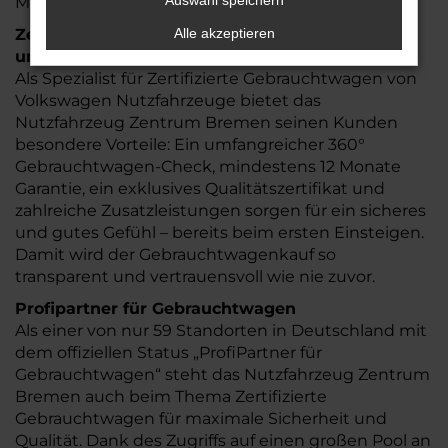
Auswahl speichern
Mobilitätsangeboten.
Zertifizierte Gebrauchtwagen – Mehr Sicherheit
Alle akzeptieren
und Transparenz
Als Spezialist für Zertifizierte Gebrauchtwagen von
Volkswagen Nutzfahrzeuge bietet das
Nutzfahrzeug Zentrum Bremen seinen Kunden
besondere Vorteile: Ein umfangreicher 360°
Gebrauchtwagen-Check, mindestens 12 Monate
Garantie, ein exklusives Qualitätszertifikat und
zahlreiche Zusatzleistungen sorgen für ein sicheres
und gutes Gefühl – bereits beim ersten Einsteigen.
Damit wird der Gebrauchtwagenkauf so
transparent und vertrauensvoll wie nie zuvor.
Profipartner für Gebrauchtwagen
Als einer von nur 59 Standorten in Deutschland mit
dem offiziellen Status „ProfiPartner für
Gebrauchtwagen“ steht das Nutzfahrzeug Zentrum
Bremen auch beim Thema Zertifizierte
Gebrauchtwagen für maximale Sicherheit und
Qualität. Dank des Zugriffs auf einen großen Pool an