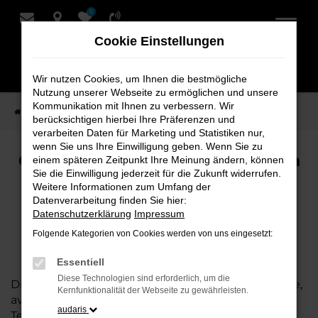
0
Zum
Hauptinhalt
Cookie Einstellungen
springen
Wir nutzen Cookies, um Ihnen die bestmögliche
Nutzung unserer Webseite zu ermöglichen und unsere
Kommunikation mit Ihnen zu verbessern. Wir
Startseite
Marken
CUPRA
berücksichtigen hierbei Ihre Präferenzen und
verarbeiten Daten für Marketing und Statistiken nur,
wenn Sie uns Ihre Einwilligung geben. Wenn Sie zu
CUPRA kaufen bei Schmidt + Koch
einem späteren Zeitpunkt Ihre Meinung ändern, können
Sie die Einwilligung jederzeit für die Zukunft widerrufen.
Weitere Informationen zum Umfang der
Datenverarbeitung finden Sie hier:
Datenschutzerklärung
Impressum
Folgende Kategorien von Cookies werden von uns eingesetzt:
Essentiell
Diese Technologien sind erforderlich, um die
Die Marke CUPRA steht für sportliche Performance,
Kernfunktionalität der Webseite zu gewährleisten.
avantgardistisches Design und modernste
audaris
Technologie. Bei Schmidt + Koch finden Sie eine