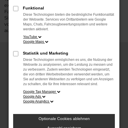
exklusive Auswahl an CUPRA Modellen, die Ihr
Funktional
Fahrerlebnis auf ein neues Level heben. Tauchen
Diese Technologien bieten die bestmögliche Funktionalität
Sie ein in die Welt von CUPRA und lassen Sie sich
der Webseite. Services von Drittanbietern wie Google
von unserer Leidenschaft für diese
Maps, Chats, Fahrzeugbewertungssystem und weitere
werden aktiviert.
außergewöhnliche Marke anstecken.
YouTube
Google Maps
Statistik und Marketing
Warum einen CUPRA kaufen?
Diese Technologien ermöglichen es uns, die Nutzung der
Webseite zu analysieren, um die Leistung zu messen und
zu verbessern. Zudem werden Technologien eingesetzt,
CUPRA vereint Dynamik und Eleganz in
die von dritten Werbetreibenden verwendet werden, um
einzigartiger Weise. Hier sind einige
Sie auf anderen Webseiten zu verfolgen und um Anzeigen
überzeugende Gründe, warum Sie einen
zu schalten, die für Ihre Interessen relevant sind.
CUPRA kaufen sollten:
Google Tag Manager
Google Ads
Google Analytics
Leidenschaftlicher Fahrspaß:
Leistungsstarke Motoren und ein präzises
Fahrwerk garantieren Adrenalin pur bei
Optionale Cookies ablehnen
jeder Fahrt.