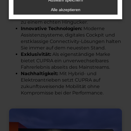
Auswahl speichern
Einzigartiges Design:
Markante Linien,
kupferfarbene Akzente und hochwertige
Alle akzeptieren
Materialien machen jedes CUPRA Modell
zu einem echten Hingucker.
Innovative Technologien:
Moderne
Assistenzsysteme, digitales Cockpit und
erstklassige Connectivity-Lösungen halten
Sie immer auf dem neuesten Stand.
Exklusivität:
Als eigenständige Marke
bietet CUPRA ein unverwechselbares
Fahrerlebnis abseits des Mainstreams.
Nachhaltigkeit:
Mit Hybrid- und
Elektroantrieben setzt CUPRA auf
zukunftsweisende Mobilität ohne
Kompromisse bei der Performance.