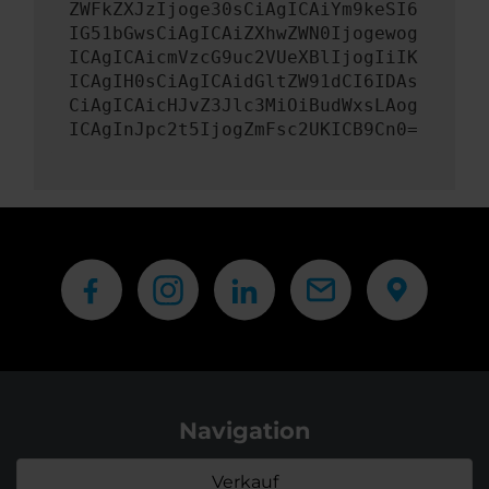
ZWFkZXJzIjoge30sCiAgICAiYm9keSI6
IG51bGwsCiAgICAiZXhwZWN0Ijogewog
ICAgICAicmVzcG9uc2VUeXBlIjogIiIK
ICAgIH0sCiAgICAidGltZW91dCI6IDAs
CiAgICAicHJvZ3Jlc3MiOiBudWxsLAog
ICAgInJpc2t5IjogZmFsc2UKICB9Cn0=
Navigation
Verkauf