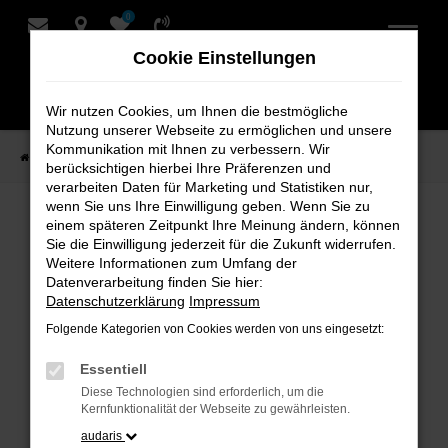
0
Zum
Hauptinhalt
Cookie Einstellungen
springen
Wir nutzen Cookies, um Ihnen die bestmögliche
Nutzung unserer Webseite zu ermöglichen und unsere
Kommunikation mit Ihnen zu verbessern. Wir
Startseite
Verkauf
Fahrzeug-Showroom
berücksichtigen hierbei Ihre Präferenzen und
verarbeiten Daten für Marketing und Statistiken nur,
wenn Sie uns Ihre Einwilligung geben. Wenn Sie zu
einem späteren Zeitpunkt Ihre Meinung ändern, können
Fahrzeug-Showroom
Sie die Einwilligung jederzeit für die Zukunft widerrufen.
Weitere Informationen zum Umfang der
Datenverarbeitung finden Sie hier:
Datenschutzerklärung
Impressum
Folgende Kategorien von Cookies werden von uns eingesetzt:
Fehler: Network Error
Essentiell
Beim Laden ist ein Fehler aufgetreten.
Diese Technologien sind erforderlich, um die
Hier sind ein paar Tipps, die dir helfen können:
Kernfunktionalität der Webseite zu gewährleisten.
audaris