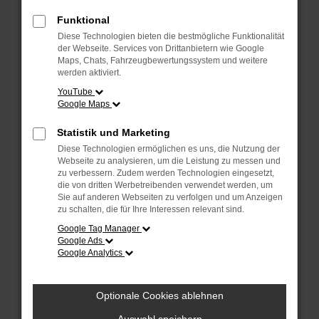
Überprüfe deine Firewall und deine
Internetverbindung.
Funktional
Laden andere Webseiten, zum Beispiel
Diese Technologien bieten die bestmögliche Funktionalität
deine Suchmaschine?
der Webseite. Services von Drittanbietern wie Google
Maps, Chats, Fahrzeugbewertungssystem und weitere
Prüfe deine Browsererweiterungen.
werden aktiviert.
Manche Erweiterungen, wie Werbeblocker,
YouTube
Google Maps
können das Laden bestimmter Seiten
verhindern. Funktioniert die Seite in einem
Statistik und Marketing
anderen Browser oder in einem privaten
Diese Technologien ermöglichen es uns, die Nutzung der
Fenster?
Webseite zu analysieren, um die Leistung zu messen und
zu verbessern. Zudem werden Technologien eingesetzt,
Starte dein Gerät neu.
die von dritten Werbetreibenden verwendet werden, um
Das kann manchmal helfen,
Sie auf anderen Webseiten zu verfolgen und um Anzeigen
zu schalten, die für Ihre Interessen relevant sind.
vorübergehende Probleme zu beheben.
Google Tag Manager
Stelle sicher, dass dein Browser und dein
Google Ads
Google Analytics
Betriebssystem auf dem neuesten Stand
sind.
Veraltete Software birgt nicht nur ein
Optionale Cookies ablehnen
Sicherheitsrisiko, sondern kann auch dazu