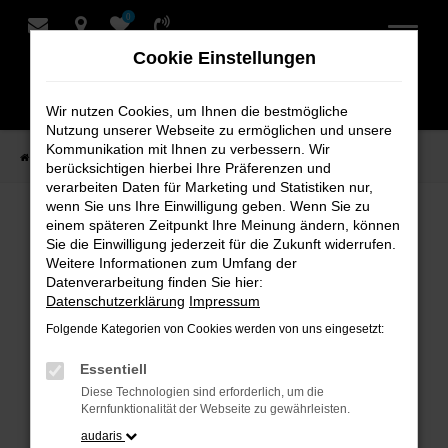
0
Zum
Hauptinhalt
Cookie Einstellungen
springen
Wir nutzen Cookies, um Ihnen die bestmögliche
Nutzung unserer Webseite zu ermöglichen und unsere
Kommunikation mit Ihnen zu verbessern. Wir
Startseite
Verkauf
Fahrzeug-Showroom
berücksichtigen hierbei Ihre Präferenzen und
verarbeiten Daten für Marketing und Statistiken nur,
wenn Sie uns Ihre Einwilligung geben. Wenn Sie zu
einem späteren Zeitpunkt Ihre Meinung ändern, können
Fahrzeug-Showroom
Sie die Einwilligung jederzeit für die Zukunft widerrufen.
Weitere Informationen zum Umfang der
Datenverarbeitung finden Sie hier:
Datenschutzerklärung
Impressum
Folgende Kategorien von Cookies werden von uns eingesetzt:
Fehler: Network Error
Essentiell
Beim Laden ist ein Fehler aufgetreten.
Diese Technologien sind erforderlich, um die
Hier sind ein paar Tipps, die dir helfen können:
Kernfunktionalität der Webseite zu gewährleisten.
audaris