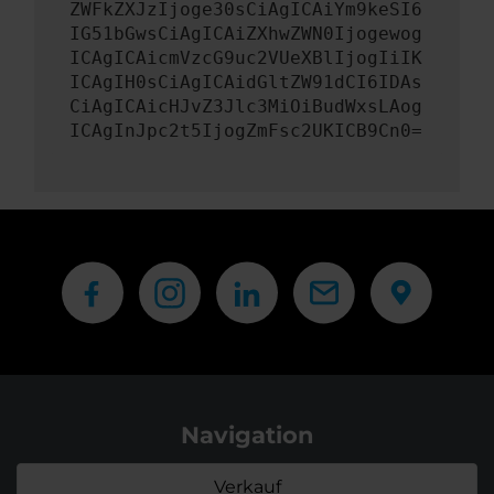
ZWFkZXJzIjoge30sCiAgICAiYm9keSI6
IG51bGwsCiAgICAiZXhwZWN0Ijogewog
ICAgICAicmVzcG9uc2VUeXBlIjogIiIK
ICAgIH0sCiAgICAidGltZW91dCI6IDAs
CiAgICAicHJvZ3Jlc3MiOiBudWxsLAog
ICAgInJpc2t5IjogZmFsc2UKICB9Cn0=
Navigation
Verkauf