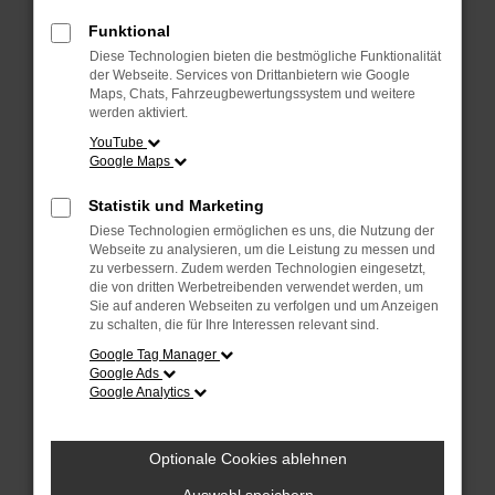
Überprüfe deine Firewall und deine
Internetverbindung.
Funktional
Laden andere Webseiten, zum Beispiel
Diese Technologien bieten die bestmögliche Funktionalität
deine Suchmaschine?
der Webseite. Services von Drittanbietern wie Google
Maps, Chats, Fahrzeugbewertungssystem und weitere
Prüfe deine Browsererweiterungen.
werden aktiviert.
Manche Erweiterungen, wie Werbeblocker,
YouTube
Google Maps
können das Laden bestimmter Seiten
verhindern. Funktioniert die Seite in einem
Statistik und Marketing
anderen Browser oder in einem privaten
Diese Technologien ermöglichen es uns, die Nutzung der
Fenster?
Webseite zu analysieren, um die Leistung zu messen und
zu verbessern. Zudem werden Technologien eingesetzt,
Starte dein Gerät neu.
die von dritten Werbetreibenden verwendet werden, um
Das kann manchmal helfen,
Sie auf anderen Webseiten zu verfolgen und um Anzeigen
zu schalten, die für Ihre Interessen relevant sind.
vorübergehende Probleme zu beheben.
Google Tag Manager
Stelle sicher, dass dein Browser und dein
Google Ads
Google Analytics
Betriebssystem auf dem neuesten Stand
sind.
Veraltete Software birgt nicht nur ein
Optionale Cookies ablehnen
Sicherheitsrisiko, sondern kann auch dazu