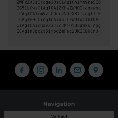
ZWFkZXJzIjoge30sCiAgICAiYm9keSI6
IG51bGwsCiAgICAiZXhwZWN0Ijogewog
ICAgICAicmVzcG9uc2VUeXBlIjogIiIK
ICAgIH0sCiAgICAidGltZW91dCI6IDAs
CiAgICAicHJvZ3Jlc3MiOiBudWxsLAog
ICAgInJpc2t5IjogZmFsc2UKICB9Cn0=
Navigation
Verkauf