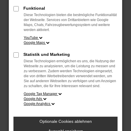
Überprüfe deine Firewall und deine
Internetverbindung.
Funktional
Laden andere Webseiten, zum Beispiel
Diese Technologien bieten die bestmögliche Funktionalität
deine Suchmaschine?
der Webseite. Services von Drittanbietern wie Google
Maps, Chats, Fahrzeugbewertungssystem und weitere
Prüfe deine Browsererweiterungen.
werden aktiviert.
Manche Erweiterungen, wie Werbeblocker,
YouTube
Google Maps
können das Laden bestimmter Seiten
verhindern. Funktioniert die Seite in einem
Statistik und Marketing
anderen Browser oder in einem privaten
Diese Technologien ermöglichen es uns, die Nutzung der
Fenster?
Webseite zu analysieren, um die Leistung zu messen und
zu verbessern. Zudem werden Technologien eingesetzt,
Starte dein Gerät neu.
die von dritten Werbetreibenden verwendet werden, um
Das kann manchmal helfen,
Sie auf anderen Webseiten zu verfolgen und um Anzeigen
zu schalten, die für Ihre Interessen relevant sind.
vorübergehende Probleme zu beheben.
Google Tag Manager
Stelle sicher, dass dein Browser und dein
Google Ads
Google Analytics
Betriebssystem auf dem neuesten Stand
sind.
Veraltete Software birgt nicht nur ein
Optionale Cookies ablehnen
Sicherheitsrisiko, sondern kann auch dazu