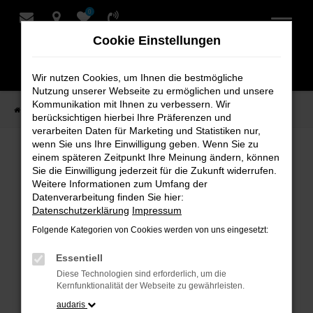
0
Zum
Hauptinhalt
Cookie Einstellungen
springen
Wir nutzen Cookies, um Ihnen die bestmögliche
Nutzung unserer Webseite zu ermöglichen und unsere
Kommunikation mit Ihnen zu verbessern. Wir
Startseite
Verkauf
Fahrzeug-Showroom
berücksichtigen hierbei Ihre Präferenzen und
verarbeiten Daten für Marketing und Statistiken nur,
wenn Sie uns Ihre Einwilligung geben. Wenn Sie zu
einem späteren Zeitpunkt Ihre Meinung ändern, können
Fahrzeug-Showroom
Sie die Einwilligung jederzeit für die Zukunft widerrufen.
Weitere Informationen zum Umfang der
Datenverarbeitung finden Sie hier:
Datenschutzerklärung
Impressum
Folgende Kategorien von Cookies werden von uns eingesetzt:
Fehler: Network Error
Essentiell
Beim Laden ist ein Fehler aufgetreten.
Diese Technologien sind erforderlich, um die
Hier sind ein paar Tipps, die dir helfen können:
Kernfunktionalität der Webseite zu gewährleisten.
audaris