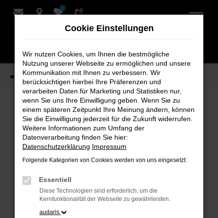
0
Zum
Hauptinhalt
Cookie Einstellungen
springen
Wir nutzen Cookies, um Ihnen die bestmögliche
Nutzung unserer Webseite zu ermöglichen und unsere
Kommunikation mit Ihnen zu verbessern. Wir
Startseite
Verkauf
Fahrzeug-Showroom
berücksichtigen hierbei Ihre Präferenzen und
verarbeiten Daten für Marketing und Statistiken nur,
wenn Sie uns Ihre Einwilligung geben. Wenn Sie zu
einem späteren Zeitpunkt Ihre Meinung ändern, können
Fahrzeug-Showroom
Sie die Einwilligung jederzeit für die Zukunft widerrufen.
Weitere Informationen zum Umfang der
Datenverarbeitung finden Sie hier:
Datenschutzerklärung
Impressum
Folgende Kategorien von Cookies werden von uns eingesetzt:
Fehler: Network Error
Essentiell
Beim Laden ist ein Fehler aufgetreten.
Diese Technologien sind erforderlich, um die
Hier sind ein paar Tipps, die dir helfen können:
Kernfunktionalität der Webseite zu gewährleisten.
audaris