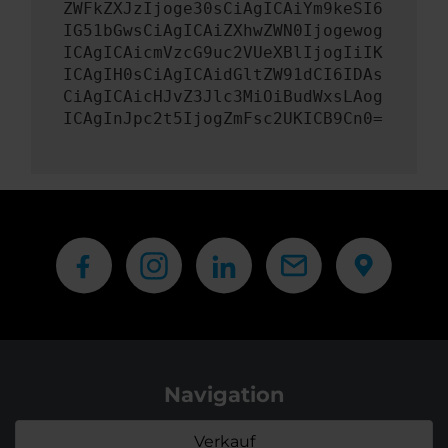
ZWFkZXJzIjoge30sCiAgICAiYm9keSI6
IG51bGwsCiAgICAiZXhwZWN0Ijogewog
ICAgICAicmVzcG9uc2VUeXBlIjogIiIK
ICAgIH0sCiAgICAidGltZW91dCI6IDAs
CiAgICAicHJvZ3Jlc3MiOiBudWxsLAog
ICAgInJpc2t5IjogZmFsc2UKICB9Cn0=
Navigation
Verkauf