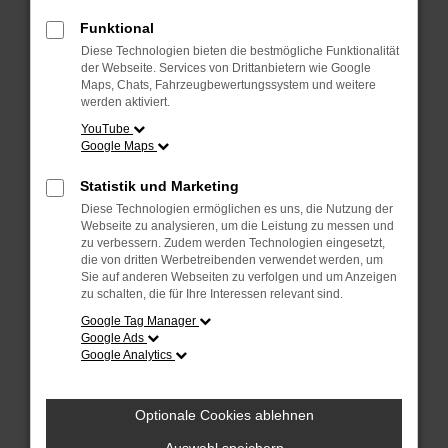
Überprüfe deine Firewall und deine
Internetverbindung.
Funktional
Laden andere Webseiten, zum Beispiel
Diese Technologien bieten die bestmögliche Funktionalität
deine Suchmaschine?
der Webseite. Services von Drittanbietern wie Google
Maps, Chats, Fahrzeugbewertungssystem und weitere
Prüfe deine Browsererweiterungen.
werden aktiviert.
Manche Erweiterungen, wie Werbeblocker,
YouTube
Google Maps
können das Laden bestimmter Seiten
verhindern. Funktioniert die Seite in einem
Statistik und Marketing
anderen Browser oder in einem privaten
Diese Technologien ermöglichen es uns, die Nutzung der
Fenster?
Webseite zu analysieren, um die Leistung zu messen und
zu verbessern. Zudem werden Technologien eingesetzt,
Starte dein Gerät neu.
die von dritten Werbetreibenden verwendet werden, um
Das kann manchmal helfen,
Sie auf anderen Webseiten zu verfolgen und um Anzeigen
zu schalten, die für Ihre Interessen relevant sind.
vorübergehende Probleme zu beheben.
Google Tag Manager
Stelle sicher, dass dein Browser und dein
Google Ads
Google Analytics
Betriebssystem auf dem neuesten Stand
sind.
Veraltete Software birgt nicht nur ein
Optionale Cookies ablehnen
Sicherheitsrisiko, sondern kann auch dazu