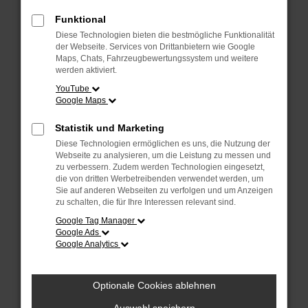
Überprüfe deine Firewall und deine
Internetverbindung.
Funktional
Laden andere Webseiten, zum Beispiel
Diese Technologien bieten die bestmögliche Funktionalität
deine Suchmaschine?
der Webseite. Services von Drittanbietern wie Google
Maps, Chats, Fahrzeugbewertungssystem und weitere
Prüfe deine Browsererweiterungen.
werden aktiviert.
Manche Erweiterungen, wie Werbeblocker,
YouTube
Google Maps
können das Laden bestimmter Seiten
verhindern. Funktioniert die Seite in einem
Statistik und Marketing
anderen Browser oder in einem privaten
Diese Technologien ermöglichen es uns, die Nutzung der
Fenster?
Webseite zu analysieren, um die Leistung zu messen und
zu verbessern. Zudem werden Technologien eingesetzt,
Starte dein Gerät neu.
die von dritten Werbetreibenden verwendet werden, um
Das kann manchmal helfen,
Sie auf anderen Webseiten zu verfolgen und um Anzeigen
zu schalten, die für Ihre Interessen relevant sind.
vorübergehende Probleme zu beheben.
Google Tag Manager
Stelle sicher, dass dein Browser und dein
Google Ads
Google Analytics
Betriebssystem auf dem neuesten Stand
sind.
Veraltete Software birgt nicht nur ein
Optionale Cookies ablehnen
Sicherheitsrisiko, sondern kann auch dazu