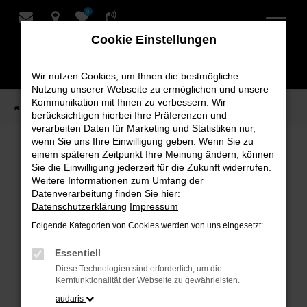
0
Zum
Hauptinhalt
Cookie Einstellungen
springen
Wir nutzen Cookies, um Ihnen die bestmögliche
Nutzung unserer Webseite zu ermöglichen und unsere
Kommunikation mit Ihnen zu verbessern. Wir
Startseite
Verkauf
Fahrzeug-Showroom
berücksichtigen hierbei Ihre Präferenzen und
verarbeiten Daten für Marketing und Statistiken nur,
wenn Sie uns Ihre Einwilligung geben. Wenn Sie zu
einem späteren Zeitpunkt Ihre Meinung ändern, können
Fahrzeug-Showroom
Sie die Einwilligung jederzeit für die Zukunft widerrufen.
Weitere Informationen zum Umfang der
Datenverarbeitung finden Sie hier:
Datenschutzerklärung
Impressum
Folgende Kategorien von Cookies werden von uns eingesetzt:
Fehler: Network Error
Essentiell
Beim Laden ist ein Fehler aufgetreten.
Diese Technologien sind erforderlich, um die
Hier sind ein paar Tipps, die dir helfen können:
Kernfunktionalität der Webseite zu gewährleisten.
audaris