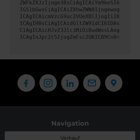
ZWFkZXJzIjoge30sCiAgICAiYm9keSI6
IG51bGwsCiAgICAiZXhwZWN0Ijogewog
ICAgICAicmVzcG9uc2VUeXBlIjogIiIK
ICAgIH0sCiAgICAidGltZW91dCI6IDAs
CiAgICAicHJvZ3Jlc3MiOiBudWxsLAog
ICAgInJpc2t5IjogZmFsc2UKICB9Cn0=
Navigation
Verkauf