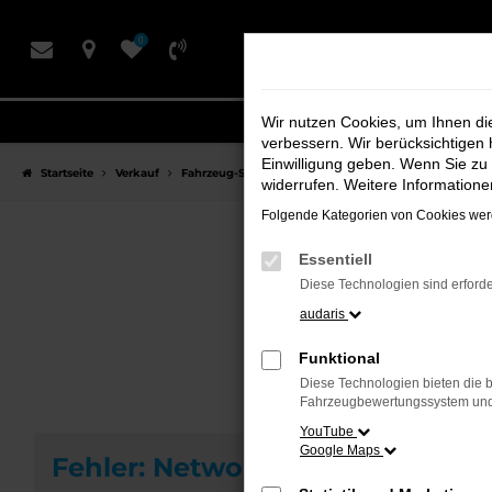
Zum
0
Hauptinhalt
springen
Wir nutzen Cookies, um Ihnen d
verbessern. Wir berücksichtigen 
Einwilligung geben. Wenn Sie zu 
Startseite
Verkauf
Fahrzeug-Showroom
widerrufen. Weitere Information
Folgende Kategorien von Cookies werd
Essentiell
F
Diese Technologien sind erforde
audaris
Funktional
Diese Technologien bieten die b
Fahrzeugbewertungssystem und w
YouTube
Google Maps
Fehler: Network Error