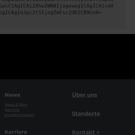
GwsCiAgICAiZXhwZWN0IjogewogICAgICAicmV
ogICAgInJpc2t5IjogZmFsc2UKICB9Cn0=
News
Über uns
News & Blog
Termine
Standorte
Kundenmagazin
Karriere
Kontakt +