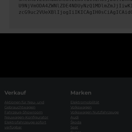
U9NjVmODA4ZWNlZDE4NDUyNzQ1MDlmZmJjIiwK
zcG9uc2VUeXBlIjogIiIKICAgIH0sCiAgICAid
Verkauf
Marken
Aktionen für Neu- und
Elektromobilität
Gebrauchtwagen
Volkswagen
Fahrzeug-Showroom
Volkswagen Nutzfahrzeuge
Neuwagen-Konfigurator
Audi
Elektrofahrzeuge sofort
Škoda
verfügbar
Seat