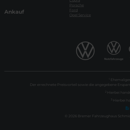
Cupra
Porsche
Ford
Ankauf
Opel Service
Ehemaliger 
1
Der errechnete Preisvorteil sowie die angegebene Erspar
2
Hierbei hande
3
Hierbei h
© 2026 Bremer Fahrzeughaus Schmidt