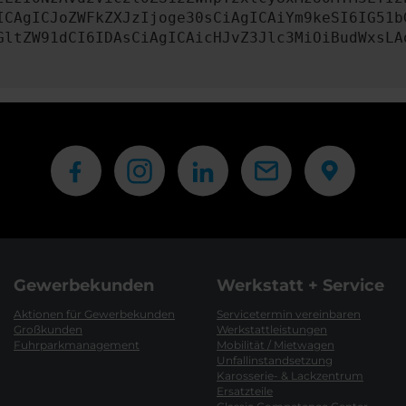
ICAgICJoZWFkZXJzIjoge30sCiAgICAiYm9keSI6IG51b
GltZW91dCI6IDAsCiAgICAicHJvZ3Jlc3MiOiBudWxsLA
Gewerbekunden
Werkstatt + Service
Aktionen für Gewerbekunden
Servicetermin vereinbaren
Großkunden
Werkstattleistungen
Fuhrparkmanagement
Mobilität / Mietwagen
Unfallinstandsetzung
Karosserie- & Lackzentrum
Ersatzteile