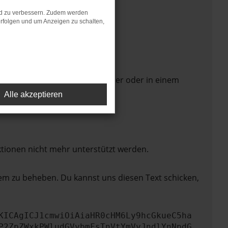
nd zu verbessern. Zudem werden
rfolgen und um Anzeigen zu schalten,
 Seite in einem anderen Browser oder in einem
Alle akzeptieren
ktionen nicht mehr unterstützt werden.
lem zu beheben. Du kannst uns diesen Text schicken,
KICAgICJ1cmwiOiAiaHR0cHM6Ly9hcGkueC5ha
P2ZpZWxkPWludGVybmFsTnVtYmVyJndlYnNpdG