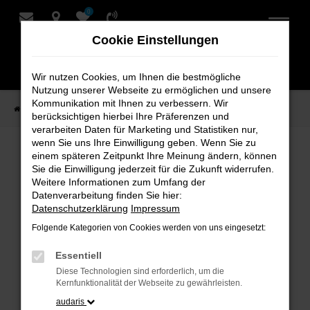
0
Zum
Hauptinhalt
Cookie Einstellungen
springen
Wir nutzen Cookies, um Ihnen die bestmögliche
Nutzung unserer Webseite zu ermöglichen und unsere
Kommunikation mit Ihnen zu verbessern. Wir
Startseite
Verkauf
Fahrzeug-Showroom
berücksichtigen hierbei Ihre Präferenzen und
verarbeiten Daten für Marketing und Statistiken nur,
wenn Sie uns Ihre Einwilligung geben. Wenn Sie zu
einem späteren Zeitpunkt Ihre Meinung ändern, können
Fahrzeug-Showroom
Sie die Einwilligung jederzeit für die Zukunft widerrufen.
Weitere Informationen zum Umfang der
Datenverarbeitung finden Sie hier:
Datenschutzerklärung
Impressum
Folgende Kategorien von Cookies werden von uns eingesetzt:
Fehler: Network Error
Essentiell
Beim Laden ist ein Fehler aufgetreten.
Diese Technologien sind erforderlich, um die
Hier sind ein paar Tipps, die dir helfen können:
Kernfunktionalität der Webseite zu gewährleisten.
audaris