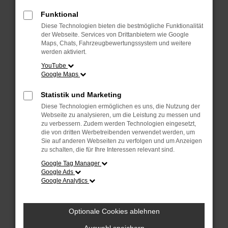
Überprüfe deine Firewall und deine
Internetverbindung.
Funktional
Laden andere Webseiten, zum Beispiel
Diese Technologien bieten die bestmögliche Funktionalität
deine Suchmaschine?
der Webseite. Services von Drittanbietern wie Google
Maps, Chats, Fahrzeugbewertungssystem und weitere
Prüfe deine Browsererweiterungen.
werden aktiviert.
Manche Erweiterungen, wie Werbeblocker,
YouTube
Google Maps
können das Laden bestimmter Seiten
verhindern. Funktioniert die Seite in einem
Statistik und Marketing
anderen Browser oder in einem privaten
Diese Technologien ermöglichen es uns, die Nutzung der
Fenster?
Webseite zu analysieren, um die Leistung zu messen und
zu verbessern. Zudem werden Technologien eingesetzt,
Starte dein Gerät neu.
die von dritten Werbetreibenden verwendet werden, um
Das kann manchmal helfen,
Sie auf anderen Webseiten zu verfolgen und um Anzeigen
zu schalten, die für Ihre Interessen relevant sind.
vorübergehende Probleme zu beheben.
Google Tag Manager
Stelle sicher, dass dein Browser und dein
Google Ads
Google Analytics
Betriebssystem auf dem neuesten Stand
sind.
Veraltete Software birgt nicht nur ein
Optionale Cookies ablehnen
Sicherheitsrisiko, sondern kann auch dazu