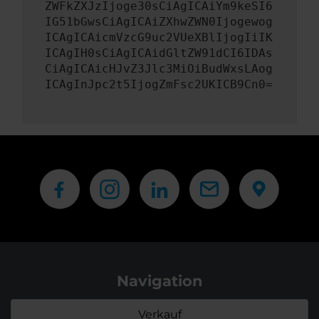
ZWFkZXJzIjoge30sCiAgICAiYm9keSI6
IG51bGwsCiAgICAiZXhwZWN0Ijogewog
ICAgICAicmVzcG9uc2VUeXBlIjogIiIK
ICAgIH0sCiAgICAidGltZW91dCI6IDAs
CiAgICAicHJvZ3Jlc3MiOiBudWxsLAog
ICAgInJpc2t5IjogZmFsc2UKICB9Cn0=
Navigation
Verkauf