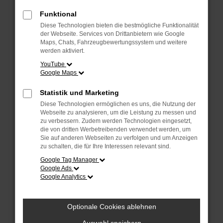
Überprüfe deine Firewall und deine
Internetverbindung.
Funktional
Laden andere Webseiten, zum Beispiel
Diese Technologien bieten die bestmögliche Funktionalität
deine Suchmaschine?
der Webseite. Services von Drittanbietern wie Google
Maps, Chats, Fahrzeugbewertungssystem und weitere
Prüfe deine Browsererweiterungen.
werden aktiviert.
Manche Erweiterungen, wie Werbeblocker,
YouTube
Google Maps
können das Laden bestimmter Seiten
verhindern. Funktioniert die Seite in einem
Statistik und Marketing
anderen Browser oder in einem privaten
Diese Technologien ermöglichen es uns, die Nutzung der
Fenster?
Webseite zu analysieren, um die Leistung zu messen und
zu verbessern. Zudem werden Technologien eingesetzt,
Starte dein Gerät neu.
die von dritten Werbetreibenden verwendet werden, um
Das kann manchmal helfen,
Sie auf anderen Webseiten zu verfolgen und um Anzeigen
zu schalten, die für Ihre Interessen relevant sind.
vorübergehende Probleme zu beheben.
Google Tag Manager
Stelle sicher, dass dein Browser und dein
Google Ads
Google Analytics
Betriebssystem auf dem neuesten Stand
sind.
Veraltete Software birgt nicht nur ein
Optionale Cookies ablehnen
Sicherheitsrisiko, sondern kann auch dazu