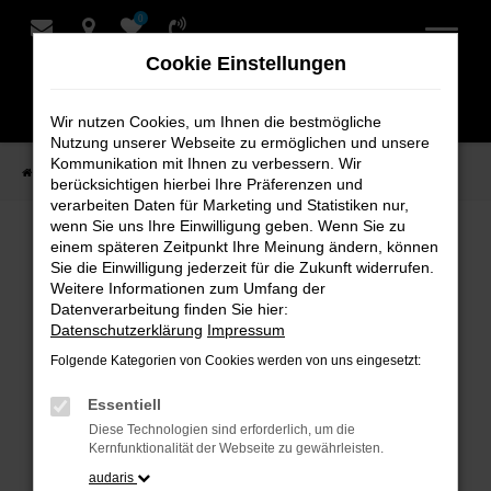
0
Zum
Hauptinhalt
Cookie Einstellungen
springen
Wir nutzen Cookies, um Ihnen die bestmögliche
Nutzung unserer Webseite zu ermöglichen und unsere
Kommunikation mit Ihnen zu verbessern. Wir
Startseite
Verkauf
Fahrzeug-Showroom
berücksichtigen hierbei Ihre Präferenzen und
verarbeiten Daten für Marketing und Statistiken nur,
wenn Sie uns Ihre Einwilligung geben. Wenn Sie zu
einem späteren Zeitpunkt Ihre Meinung ändern, können
Fahrzeug-Showroom
Sie die Einwilligung jederzeit für die Zukunft widerrufen.
Weitere Informationen zum Umfang der
Datenverarbeitung finden Sie hier:
Datenschutzerklärung
Impressum
Folgende Kategorien von Cookies werden von uns eingesetzt:
Fehler: Network Error
Essentiell
Beim Laden ist ein Fehler aufgetreten.
Diese Technologien sind erforderlich, um die
Hier sind ein paar Tipps, die dir helfen können:
Kernfunktionalität der Webseite zu gewährleisten.
audaris