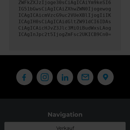
ZWFkZXJzIjoge30sCiAgICAiYm9keSI6
IG51bGwsCiAgICAiZXhwZWN0Ijogewog
ICAgICAicmVzcG9uc2VUeXBlIjogIiIK
ICAgIH0sCiAgICAidGltZW91dCI6IDAs
CiAgICAicHJvZ3Jlc3MiOiBudWxsLAog
ICAgInJpc2t5IjogZmFsc2UKICB9Cn0=
Navigation
Verkauf