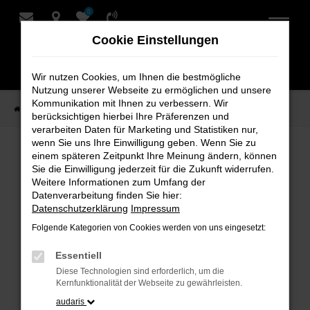
0
Zum
Hauptinhalt
Cookie Einstellungen
springen
Wir nutzen Cookies, um Ihnen die bestmögliche
Nutzung unserer Webseite zu ermöglichen und unsere
Kommunikation mit Ihnen zu verbessern. Wir
Startseite
Verkauf
Fahrzeug-Showroom
berücksichtigen hierbei Ihre Präferenzen und
verarbeiten Daten für Marketing und Statistiken nur,
wenn Sie uns Ihre Einwilligung geben. Wenn Sie zu
einem späteren Zeitpunkt Ihre Meinung ändern, können
Fahrzeug-Showroom
Sie die Einwilligung jederzeit für die Zukunft widerrufen.
Weitere Informationen zum Umfang der
Datenverarbeitung finden Sie hier:
Datenschutzerklärung
Impressum
Folgende Kategorien von Cookies werden von uns eingesetzt:
Fehler: Network Error
Essentiell
Beim Laden ist ein Fehler aufgetreten.
Diese Technologien sind erforderlich, um die
Hier sind ein paar Tipps, die dir helfen können:
Kernfunktionalität der Webseite zu gewährleisten.
audaris