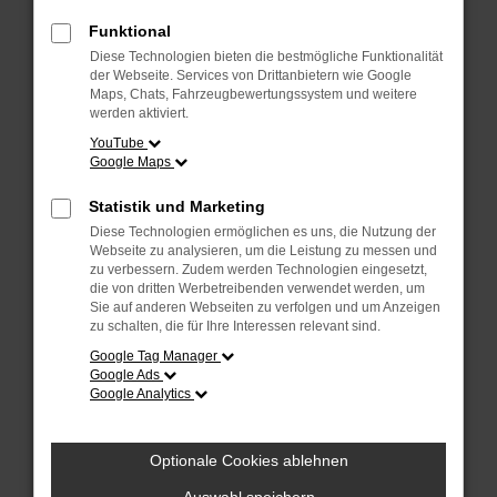
Überprüfe deine Firewall und deine
Internetverbindung.
Funktional
Laden andere Webseiten, zum Beispiel
Diese Technologien bieten die bestmögliche Funktionalität
deine Suchmaschine?
der Webseite. Services von Drittanbietern wie Google
Maps, Chats, Fahrzeugbewertungssystem und weitere
Prüfe deine Browsererweiterungen.
werden aktiviert.
Manche Erweiterungen, wie Werbeblocker,
YouTube
Google Maps
können das Laden bestimmter Seiten
verhindern. Funktioniert die Seite in einem
Statistik und Marketing
anderen Browser oder in einem privaten
Diese Technologien ermöglichen es uns, die Nutzung der
Fenster?
Webseite zu analysieren, um die Leistung zu messen und
zu verbessern. Zudem werden Technologien eingesetzt,
Starte dein Gerät neu.
die von dritten Werbetreibenden verwendet werden, um
Das kann manchmal helfen,
Sie auf anderen Webseiten zu verfolgen und um Anzeigen
zu schalten, die für Ihre Interessen relevant sind.
vorübergehende Probleme zu beheben.
Google Tag Manager
Stelle sicher, dass dein Browser und dein
Google Ads
Google Analytics
Betriebssystem auf dem neuesten Stand
sind.
Veraltete Software birgt nicht nur ein
Optionale Cookies ablehnen
Sicherheitsrisiko, sondern kann auch dazu