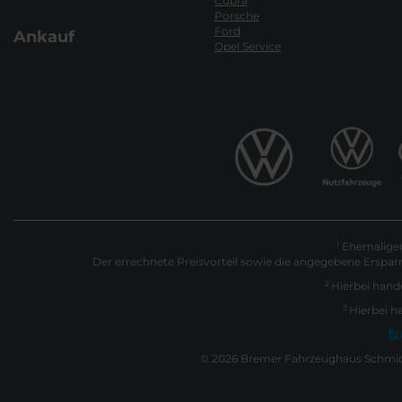
Cupra
Porsche
Ford
Ankauf
Opel Service
Ehemaliger 
1
Der errechnete Preisvorteil sowie die angegebene Erspar
2
Hierbei hande
3
Hierbei h
© 2026 Bremer Fahrzeughaus Schmidt