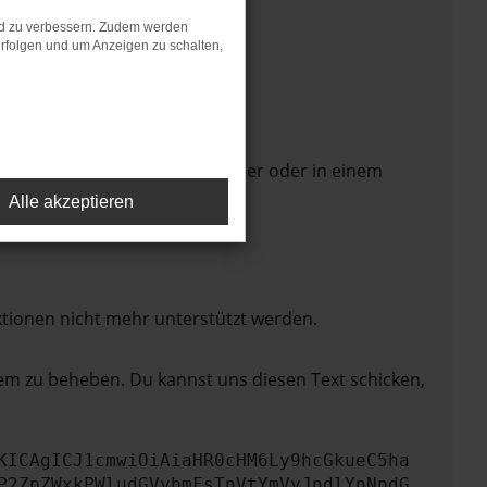
nd zu verbessern. Zudem werden
rfolgen und um Anzeigen zu schalten,
 Seite in einem anderen Browser oder in einem
Alle akzeptieren
ktionen nicht mehr unterstützt werden.
lem zu beheben. Du kannst uns diesen Text schicken,
KICAgICJ1cmwiOiAiaHR0cHM6Ly9hcGkueC5ha
P2ZpZWxkPWludGVybmFsTnVtYmVyJndlYnNpdG