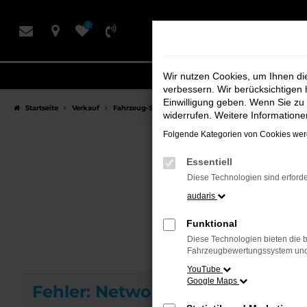
Zum
0
Hauptinhalt
springen
Wir nutzen Cookies, um Ihnen d
verbessern. Wir berücksichtigen 
Einwilligung geben. Wenn Sie zu 
Startseite
Verkauf
Fahrzeug-Showroom
widerrufen. Weitere Information
Folgende Kategorien von Cookies werd
Essentiell
F
Diese Technologien sind erforde
audaris
Funktional
Diese Technologien bieten die b
Fahrzeugbewertungssystem und w
YouTube
Google Maps
Fehler: Network Error