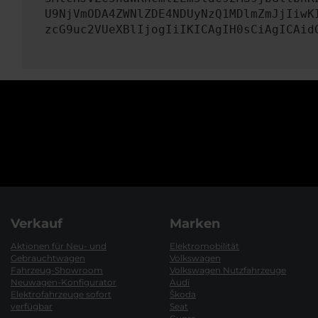
U9NjVmODA4ZWNlZDE4NDUyNzQ1MDlmZmJjIiwK
zcG9uc2VUeXBlIjogIiIKICAgIH0sCiAgICAid
Verkauf
Marken
Aktionen für Neu- und
Elektromobilität
Gebrauchtwagen
Volkswagen
Fahrzeug-Showroom
Volkswagen Nutzfahrzeuge
Neuwagen-Konfigurator
Audi
Elektrofahrzeuge sofort
Škoda
verfügbar
Seat