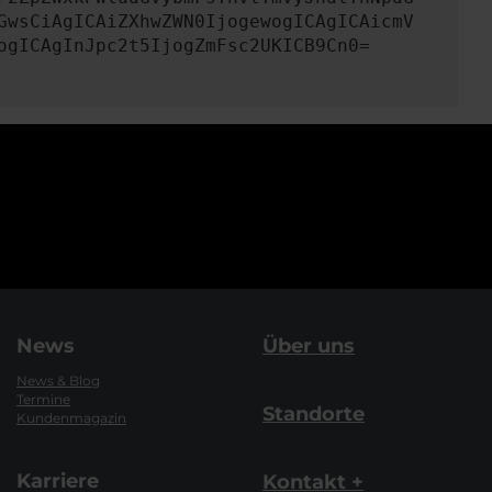
GwsCiAgICAiZXhwZWN0IjogewogICAgICAicmV
ogICAgInJpc2t5IjogZmFsc2UKICB9Cn0=
News
Über uns
News & Blog
Termine
Standorte
Kundenmagazin
Karriere
Kontakt +