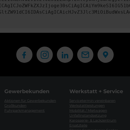
ICAgICJoZWFkZXJzIjoge30sCiAgICAiYm9keSI6IG51b
GltZW91dCI6IDAsCiAgICAicHJvZ3Jlc3MiOiBudWxsLA
Gewerbekunden
Werkstatt + Service
Aktionen für Gewerbekunden
Servicetermin vereinbaren
Großkunden
Werkstattleistungen
Fuhrparkmanagement
Mobilität / Mietwagen
Unfallinstandsetzung
Karosserie- & Lackzentrum
Ersatzteile