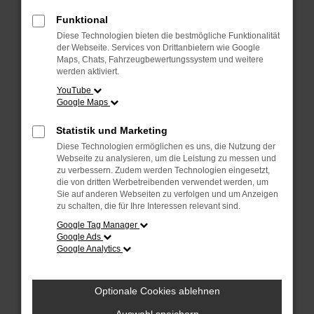
Überprüfe deine Firewall und deine
Internetverbindung.
Funktional
Laden andere Webseiten, zum Beispiel
Diese Technologien bieten die bestmögliche Funktionalität
deine Suchmaschine?
der Webseite. Services von Drittanbietern wie Google
Maps, Chats, Fahrzeugbewertungssystem und weitere
Prüfe deine Browsererweiterungen.
werden aktiviert.
Manche Erweiterungen, wie Werbeblocker,
YouTube
Google Maps
können das Laden bestimmter Seiten
verhindern. Funktioniert die Seite in einem
Statistik und Marketing
anderen Browser oder in einem privaten
Diese Technologien ermöglichen es uns, die Nutzung der
Fenster?
Webseite zu analysieren, um die Leistung zu messen und
zu verbessern. Zudem werden Technologien eingesetzt,
Starte dein Gerät neu.
die von dritten Werbetreibenden verwendet werden, um
Das kann manchmal helfen,
Sie auf anderen Webseiten zu verfolgen und um Anzeigen
zu schalten, die für Ihre Interessen relevant sind.
vorübergehende Probleme zu beheben.
Google Tag Manager
Stelle sicher, dass dein Browser und dein
Google Ads
Google Analytics
Betriebssystem auf dem neuesten Stand
sind.
Veraltete Software birgt nicht nur ein
Optionale Cookies ablehnen
Sicherheitsrisiko, sondern kann auch dazu