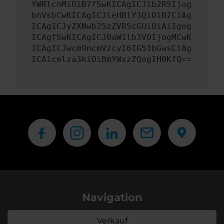
YWRlcnMiOiB7fSwKICAgICJib2R5Ijog
bnVsbCwKICAgICJleHBlY3QiOiB7CiAg
ICAgICJyZXNwb25zZVR5cGUiOiAiIgog
ICAgfSwKICAgICJ0aW1lb3V0IjogMCwK
ICAgICJwcm9ncmVzcyI6IG51bGwsCiAg
ICAicmlza3kiOiBmYWxzZQogIH0KfQ==
Navigation
Verkauf