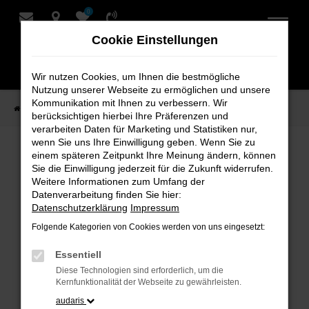
0
Zum
Hauptinhalt
Cookie Einstellungen
springen
Wir nutzen Cookies, um Ihnen die bestmögliche
Nutzung unserer Webseite zu ermöglichen und unsere
Kommunikation mit Ihnen zu verbessern. Wir
Startseite
Verkauf
Fahrzeug-Showroom
berücksichtigen hierbei Ihre Präferenzen und
verarbeiten Daten für Marketing und Statistiken nur,
wenn Sie uns Ihre Einwilligung geben. Wenn Sie zu
einem späteren Zeitpunkt Ihre Meinung ändern, können
Fahrzeug-Showroom
Sie die Einwilligung jederzeit für die Zukunft widerrufen.
Weitere Informationen zum Umfang der
Datenverarbeitung finden Sie hier:
Datenschutzerklärung
Impressum
Folgende Kategorien von Cookies werden von uns eingesetzt:
Fehler: Network Error
Essentiell
Beim Laden ist ein Fehler aufgetreten.
Diese Technologien sind erforderlich, um die
Hier sind ein paar Tipps, die dir helfen können:
Kernfunktionalität der Webseite zu gewährleisten.
audaris