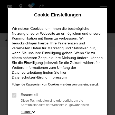
0
Zum
Hauptinhalt
Cookie Einstellungen
springen
Wir nutzen Cookies, um Ihnen die bestmögliche
Nutzung unserer Webseite zu ermöglichen und unsere
Kommunikation mit Ihnen zu verbessern. Wir
Startseite
Verkauf
Fahrzeug-Showroom
berücksichtigen hierbei Ihre Präferenzen und
verarbeiten Daten für Marketing und Statistiken nur,
wenn Sie uns Ihre Einwilligung geben. Wenn Sie zu
einem späteren Zeitpunkt Ihre Meinung ändern, können
Fahrzeug-Showroom
Sie die Einwilligung jederzeit für die Zukunft widerrufen.
Weitere Informationen zum Umfang der
Datenverarbeitung finden Sie hier:
Datenschutzerklärung
Impressum
Folgende Kategorien von Cookies werden von uns eingesetzt:
Fehler: Network Error
Essentiell
Beim Laden ist ein Fehler aufgetreten.
Diese Technologien sind erforderlich, um die
Hier sind ein paar Tipps, die dir helfen können:
Kernfunktionalität der Webseite zu gewährleisten.
audaris