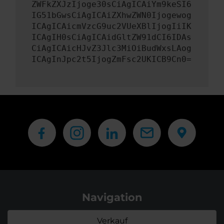
ZWFkZXJzIjoge30sCiAgICAiYm9keSI6
IG51bGwsCiAgICAiZXhwZWN0Ijogewog
ICAgICAicmVzcG9uc2VUeXBlIjogIiIK
ICAgIH0sCiAgICAidGltZW91dCI6IDAs
CiAgICAicHJvZ3Jlc3MiOiBudWxsLAog
ICAgInJpc2t5IjogZmFsc2UKICB9Cn0=
Navigation
Verkauf