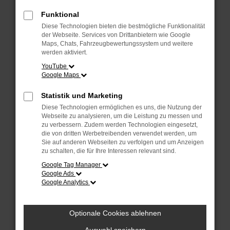
Überprüfe deine Firewall und deine
Internetverbindung.
Funktional
Laden andere Webseiten, zum Beispiel
Diese Technologien bieten die bestmögliche Funktionalität
deine Suchmaschine?
der Webseite. Services von Drittanbietern wie Google
Maps, Chats, Fahrzeugbewertungssystem und weitere
Prüfe deine Browsererweiterungen.
werden aktiviert.
Manche Erweiterungen, wie Werbeblocker,
YouTube
Google Maps
können das Laden bestimmter Seiten
verhindern. Funktioniert die Seite in einem
Statistik und Marketing
anderen Browser oder in einem privaten
Diese Technologien ermöglichen es uns, die Nutzung der
Fenster?
Webseite zu analysieren, um die Leistung zu messen und
zu verbessern. Zudem werden Technologien eingesetzt,
Starte dein Gerät neu.
die von dritten Werbetreibenden verwendet werden, um
Das kann manchmal helfen,
Sie auf anderen Webseiten zu verfolgen und um Anzeigen
zu schalten, die für Ihre Interessen relevant sind.
vorübergehende Probleme zu beheben.
Google Tag Manager
Stelle sicher, dass dein Browser und dein
Google Ads
Google Analytics
Betriebssystem auf dem neuesten Stand
sind.
Veraltete Software birgt nicht nur ein
Optionale Cookies ablehnen
Sicherheitsrisiko, sondern kann auch dazu