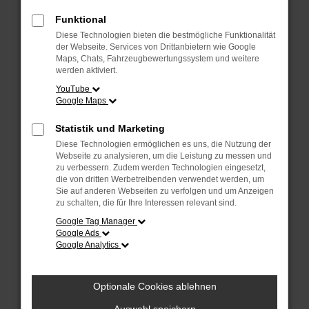
Überprüfe deine Firewall und deine
Internetverbindung.
Funktional
Laden andere Webseiten, zum Beispiel
Diese Technologien bieten die bestmögliche Funktionalität
deine Suchmaschine?
der Webseite. Services von Drittanbietern wie Google
Maps, Chats, Fahrzeugbewertungssystem und weitere
Prüfe deine Browsererweiterungen.
werden aktiviert.
Manche Erweiterungen, wie Werbeblocker,
YouTube
Google Maps
können das Laden bestimmter Seiten
verhindern. Funktioniert die Seite in einem
Statistik und Marketing
anderen Browser oder in einem privaten
Diese Technologien ermöglichen es uns, die Nutzung der
Fenster?
Webseite zu analysieren, um die Leistung zu messen und
zu verbessern. Zudem werden Technologien eingesetzt,
Starte dein Gerät neu.
die von dritten Werbetreibenden verwendet werden, um
Das kann manchmal helfen,
Sie auf anderen Webseiten zu verfolgen und um Anzeigen
zu schalten, die für Ihre Interessen relevant sind.
vorübergehende Probleme zu beheben.
Google Tag Manager
Stelle sicher, dass dein Browser und dein
Google Ads
Google Analytics
Betriebssystem auf dem neuesten Stand
sind.
Veraltete Software birgt nicht nur ein
Optionale Cookies ablehnen
Sicherheitsrisiko, sondern kann auch dazu