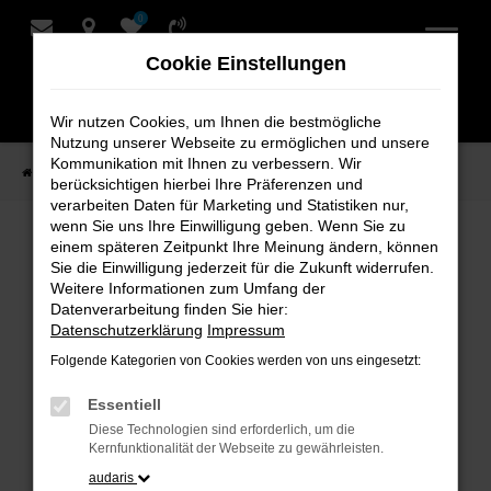
0
Zum
Hauptinhalt
Cookie Einstellungen
springen
Wir nutzen Cookies, um Ihnen die bestmögliche
Nutzung unserer Webseite zu ermöglichen und unsere
Kommunikation mit Ihnen zu verbessern. Wir
Startseite
Verkauf
Fahrzeug-Showroom
berücksichtigen hierbei Ihre Präferenzen und
verarbeiten Daten für Marketing und Statistiken nur,
wenn Sie uns Ihre Einwilligung geben. Wenn Sie zu
einem späteren Zeitpunkt Ihre Meinung ändern, können
Fahrzeug-Showroom
Sie die Einwilligung jederzeit für die Zukunft widerrufen.
Weitere Informationen zum Umfang der
Datenverarbeitung finden Sie hier:
Datenschutzerklärung
Impressum
Folgende Kategorien von Cookies werden von uns eingesetzt:
Fehler: Network Error
Essentiell
Beim Laden ist ein Fehler aufgetreten.
Diese Technologien sind erforderlich, um die
Hier sind ein paar Tipps, die dir helfen können:
Kernfunktionalität der Webseite zu gewährleisten.
audaris