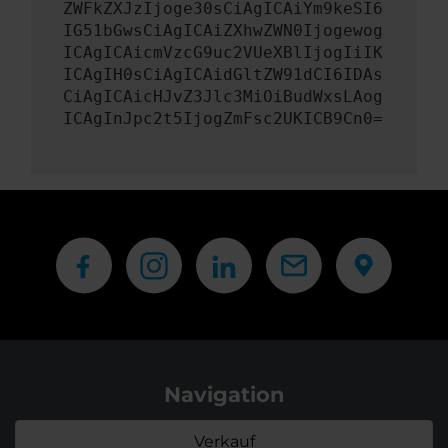
ZWFkZXJzIjoge30sCiAgICAiYm9keSI6
IG51bGwsCiAgICAiZXhwZWN0Ijogewog
ICAgICAicmVzcG9uc2VUeXBlIjogIiIK
ICAgIH0sCiAgICAidGltZW91dCI6IDAs
CiAgICAicHJvZ3Jlc3MiOiBudWxsLAog
ICAgInJpc2t5IjogZmFsc2UKICB9Cn0=
Navigation
Verkauf