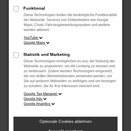
Überprüfe deine Firewall und deine
Internetverbindung.
Funktional
Laden andere Webseiten, zum Beispiel
Diese Technologien bieten die bestmögliche Funktionalität
deine Suchmaschine?
der Webseite. Services von Drittanbietern wie Google
Maps, Chats, Fahrzeugbewertungssystem und weitere
Prüfe deine Browsererweiterungen.
werden aktiviert.
Manche Erweiterungen, wie Werbeblocker,
YouTube
Google Maps
können das Laden bestimmter Seiten
verhindern. Funktioniert die Seite in einem
Statistik und Marketing
anderen Browser oder in einem privaten
Diese Technologien ermöglichen es uns, die Nutzung der
Fenster?
Webseite zu analysieren, um die Leistung zu messen und
zu verbessern. Zudem werden Technologien eingesetzt,
Starte dein Gerät neu.
die von dritten Werbetreibenden verwendet werden, um
Das kann manchmal helfen,
Sie auf anderen Webseiten zu verfolgen und um Anzeigen
zu schalten, die für Ihre Interessen relevant sind.
vorübergehende Probleme zu beheben.
Google Tag Manager
Stelle sicher, dass dein Browser und dein
Google Ads
Google Analytics
Betriebssystem auf dem neuesten Stand
sind.
Veraltete Software birgt nicht nur ein
Optionale Cookies ablehnen
Sicherheitsrisiko, sondern kann auch dazu