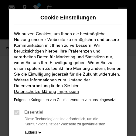
0
Zum
Hauptinhalt
Cookie Einstellungen
springen
Wir nutzen Cookies, um Ihnen die bestmögliche
Nutzung unserer Webseite zu ermöglichen und unsere
Kommunikation mit Ihnen zu verbessern. Wir
Startseite
Verkauf
Fahrzeug-Showroom
berücksichtigen hierbei Ihre Präferenzen und
verarbeiten Daten für Marketing und Statistiken nur,
wenn Sie uns Ihre Einwilligung geben. Wenn Sie zu
einem späteren Zeitpunkt Ihre Meinung ändern, können
Fahrzeug-Showroom
Sie die Einwilligung jederzeit für die Zukunft widerrufen.
Weitere Informationen zum Umfang der
Datenverarbeitung finden Sie hier:
Datenschutzerklärung
Impressum
Folgende Kategorien von Cookies werden von uns eingesetzt:
Fehler: Network Error
Essentiell
Beim Laden ist ein Fehler aufgetreten.
Diese Technologien sind erforderlich, um die
Hier sind ein paar Tipps, die dir helfen können:
Kernfunktionalität der Webseite zu gewährleisten.
audaris