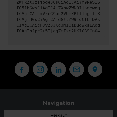
ZWFkZXJzIjoge30sCiAgICAiYm9keSI6
IG51bGwsCiAgICAiZXhwZWN0Ijogewog
ICAgICAicmVzcG9uc2VUeXBlIjogIiIK
ICAgIH0sCiAgICAidGltZW91dCI6IDAs
CiAgICAicHJvZ3Jlc3MiOiBudWxsLAog
ICAgInJpc2t5IjogZmFsc2UKICB9Cn0=
Navigation
Verkauf