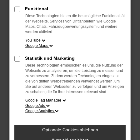
Überprüfe deine Firewall und deine
Internetverbindung.
Funktional
Laden andere Webseiten, zum Beispiel
Diese Technologien bieten die bestmögliche Funktionalität
deine Suchmaschine?
der Webseite. Services von Drittanbietern wie Google
Maps, Chats, Fahrzeugbewertungssystem und weitere
Prüfe deine Browsererweiterungen.
werden aktiviert.
Manche Erweiterungen, wie Werbeblocker,
YouTube
Google Maps
können das Laden bestimmter Seiten
verhindern. Funktioniert die Seite in einem
Statistik und Marketing
anderen Browser oder in einem privaten
Diese Technologien ermöglichen es uns, die Nutzung der
Fenster?
Webseite zu analysieren, um die Leistung zu messen und
zu verbessern. Zudem werden Technologien eingesetzt,
Starte dein Gerät neu.
die von dritten Werbetreibenden verwendet werden, um
Das kann manchmal helfen,
Sie auf anderen Webseiten zu verfolgen und um Anzeigen
zu schalten, die für Ihre Interessen relevant sind.
vorübergehende Probleme zu beheben.
Google Tag Manager
Stelle sicher, dass dein Browser und dein
Google Ads
Google Analytics
Betriebssystem auf dem neuesten Stand
sind.
Veraltete Software birgt nicht nur ein
Optionale Cookies ablehnen
Sicherheitsrisiko, sondern kann auch dazu