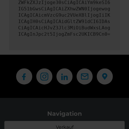
ZWFkZXJzIjoge30sCiAgICAiYm9keSI6
IG51bGwsCiAgICAiZXhwZWN0Ijogewog
ICAgICAicmVzcG9uc2VUeXBlIjogIiIK
ICAgIH0sCiAgICAidGltZW91dCI6IDAs
CiAgICAicHJvZ3Jlc3MiOiBudWxsLAog
ICAgInJpc2t5IjogZmFsc2UKICB9Cn0=
Navigation
Verkauf