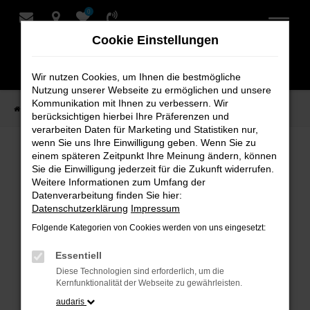
0
Zum
Hauptinhalt
Cookie Einstellungen
springen
Wir nutzen Cookies, um Ihnen die bestmögliche
Nutzung unserer Webseite zu ermöglichen und unsere
Kommunikation mit Ihnen zu verbessern. Wir
Startseite
Verkauf
Fahrzeug-Showroom
berücksichtigen hierbei Ihre Präferenzen und
verarbeiten Daten für Marketing und Statistiken nur,
wenn Sie uns Ihre Einwilligung geben. Wenn Sie zu
einem späteren Zeitpunkt Ihre Meinung ändern, können
Fahrzeug-Showroom
Sie die Einwilligung jederzeit für die Zukunft widerrufen.
Weitere Informationen zum Umfang der
Datenverarbeitung finden Sie hier:
Datenschutzerklärung
Impressum
Folgende Kategorien von Cookies werden von uns eingesetzt:
Fehler: Network Error
Essentiell
Beim Laden ist ein Fehler aufgetreten.
Diese Technologien sind erforderlich, um die
Hier sind ein paar Tipps, die dir helfen können:
Kernfunktionalität der Webseite zu gewährleisten.
audaris