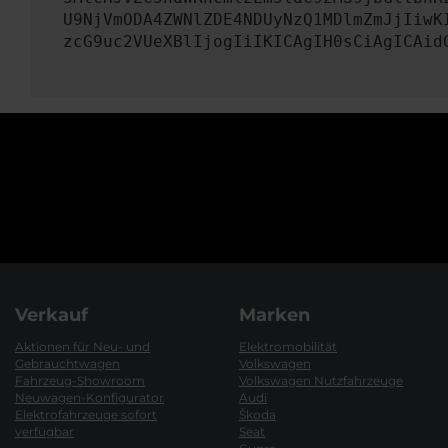
U9NjVmODA4ZWNlZDE4NDUyNzQ1MDlmZmJjIiwK
zcG9uc2VUeXBlIjogIiIKICAgIH0sCiAgICAid
Verkauf
Marken
Aktionen für Neu- und
Elektromobilität
Gebrauchtwagen
Volkswagen
Fahrzeug-Showroom
Volkswagen Nutzfahrzeuge
Neuwagen-Konfigurator
Audi
Elektrofahrzeuge sofort
Škoda
verfügbar
Seat