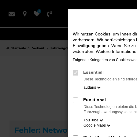
Zum
0
Hauptinhalt
springen
Wir nutzen Cookies, um Ihnen d
verbessern. Wir berücksichtigen 
Einwilligung geben. Wenn Sie zu 
Startseite
Verkauf
Fahrzeug-Showroom
widerrufen. Weitere Information
Folgende Kategorien von Cookies werd
Essentiell
F
Diese Technologien sind erforde
audaris
Funktional
Diese Technologien bieten die b
Fahrzeugbewertungssystem und w
YouTube
Google Maps
Fehler: Network Error