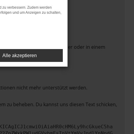
nd zu verbessern. Zudem werden
rfolgen und um Anzeigen zu schalten,
 Seite in einem anderen Browser oder in einem
Alle akzeptieren
ktionen nicht mehr unterstützt werden.
lem zu beheben. Du kannst uns diesen Text schicken,
KICAgICJ1cmwiOiAiaHR0cHM6Ly9hcGkueC5ha
P2ZpZWxkPWludGVybmFsTnVtYmVyJndlYnNpdG