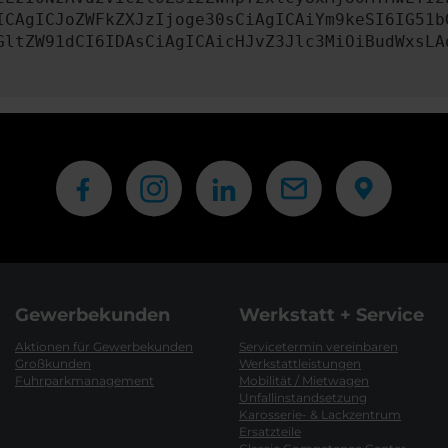
ICAgICJoZWFkZXJzIjoge30sCiAgICAiYm9keSI6IG51b
GltZW91dCI6IDAsCiAgICAicHJvZ3Jlc3MiOiBudWxsLA
Gewerbekunden
Werkstatt + Service
Aktionen für Gewerbekunden
Servicetermin vereinbaren
Großkunden
Werkstattleistungen
Fuhrparkmanagement
Mobilität / Mietwagen
Unfallinstandsetzung
Karosserie- & Lackzentrum
Ersatzteile