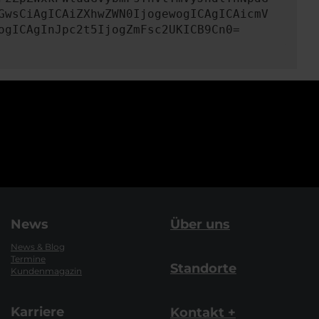
GwsCiAgICAiZXhwZWN0IjogewogICAgICAicmV
ogICAgInJpc2t5IjogZmFsc2UKICB9Cn0=
News
Über uns
News & Blog
Termine
Standorte
Kundenmagazin
Karriere
Kontakt +