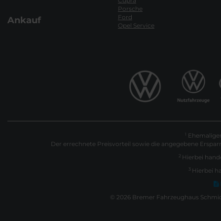
Cupra
Porsche
Ford
Ankauf
Opel Service
Ehemaliger 
1
Der errechnete Preisvorteil sowie die angegebene Erspar
2
Hierbei hande
3
Hierbei h
© 2026 Bremer Fahrzeughaus Schmidt