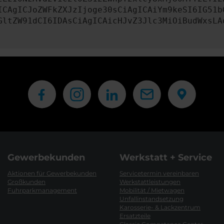
ICAgICJoZWFkZXJzIjoge30sCiAgICAiYm9keSI6IG51b
GltZW91dCI6IDAsCiAgICAicHJvZ3Jlc3MiOiBudWxsLA
Gewerbekunden
Werkstatt + Service
Aktionen für Gewerbekunden
Servicetermin vereinbaren
Großkunden
Werkstattleistungen
Fuhrparkmanagement
Mobilität / Mietwagen
Unfallinstandsetzung
Karosserie- & Lackzentrum
Ersatzteile