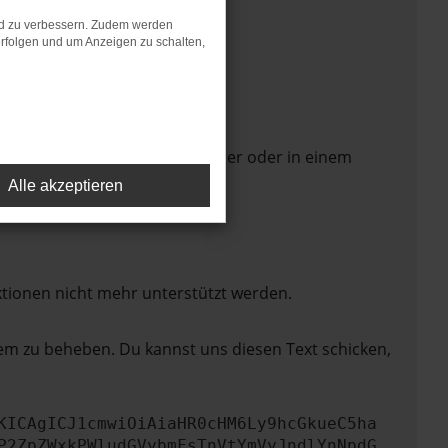
nd zu verbessern. Zudem werden
rfolgen und um Anzeigen zu schalten,
 Seite in einem anderen Browser oder in einem
Alle akzeptieren
ktionen nicht mehr unterstützt werden.
lem zu beheben. Du kannst uns diesen Text schicken,
KICAgICJ1cmwiOiAiaHR0cHM6Ly9hcGkueC5ha
P2ZpZWxkPWludGVybmFsTnVtYmVyJndlYnNpdG