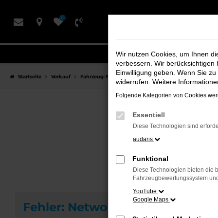
Zum
0
Hauptinhalt
springen
Wir nutzen Cookies, um Ihnen d
verbessern. Wir berücksichtigen 
Einwilligung geben. Wenn Sie zu 
Startseite
Verkauf
Fahrzeug-Showroom
widerrufen. Weitere Information
Folgende Kategorien von Cookies werd
Essentiell
F
Diese Technologien sind erforde
audaris
Funktional
Diese Technologien bieten die b
Fahrzeugbewertungssystem und w
YouTube
Google Maps
Fehler: Network Error