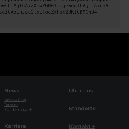
GwsCiAgICAiZXhwZWN0IjogewogICAgICAicmV
ogICAgInJpc2t5IjogZmFsc2UKICB9Cn0=
News
Über uns
News & Blog
Termine
Standorte
Kundenmagazin
Karriere
Kontakt +