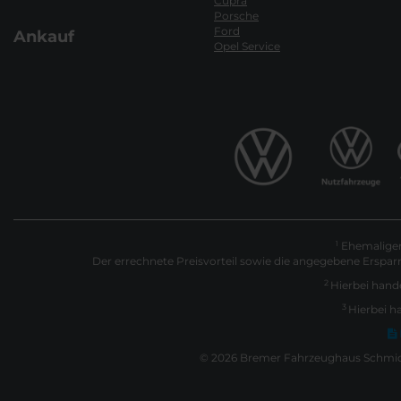
Cupra
Porsche
Ford
Ankauf
Opel Service
Ehemaliger 
1
Der errechnete Preisvorteil sowie die angegebene Erspar
2
Hierbei hande
3
Hierbei h
© 2026 Bremer Fahrzeughaus Schmidt