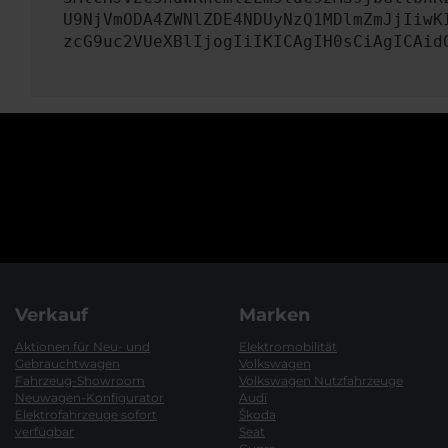
U9NjVmODA4ZWNlZDE4NDUyNzQ1MDlmZmJjIiwK
zcG9uc2VUeXBlIjogIiIKICAgIH0sCiAgICAid
Verkauf
Marken
Aktionen für Neu- und
Elektromobilität
Gebrauchtwagen
Volkswagen
Fahrzeug-Showroom
Volkswagen Nutzfahrzeuge
Neuwagen-Konfigurator
Audi
Elektrofahrzeuge sofort
Škoda
verfügbar
Seat