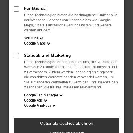
Überprüfe deine Firewall und deine
Internetverbindung.
Funktional
Laden andere Webseiten, zum Beispiel
Diese Technologien bieten die bestmögliche Funktionalität
deine Suchmaschine?
der Webseite. Services von Drittanbietern wie Google
Maps, Chats, Fahrzeugbewertungssystem und weitere
Prüfe deine Browsererweiterungen.
werden aktiviert.
Manche Erweiterungen, wie Werbeblocker,
YouTube
Google Maps
können das Laden bestimmter Seiten
verhindern. Funktioniert die Seite in einem
Statistik und Marketing
anderen Browser oder in einem privaten
Diese Technologien ermöglichen es uns, die Nutzung der
Fenster?
Webseite zu analysieren, um die Leistung zu messen und
zu verbessern. Zudem werden Technologien eingesetzt,
Starte dein Gerät neu.
die von dritten Werbetreibenden verwendet werden, um
Das kann manchmal helfen,
Sie auf anderen Webseiten zu verfolgen und um Anzeigen
zu schalten, die für Ihre Interessen relevant sind.
vorübergehende Probleme zu beheben.
Google Tag Manager
Stelle sicher, dass dein Browser und dein
Google Ads
Google Analytics
Betriebssystem auf dem neuesten Stand
sind.
Veraltete Software birgt nicht nur ein
Optionale Cookies ablehnen
Sicherheitsrisiko, sondern kann auch dazu