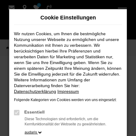
0
Zum
Hauptinhalt
Cookie Einstellungen
springen
Wir nutzen Cookies, um Ihnen die bestmögliche
Nutzung unserer Webseite zu ermöglichen und unsere
Kommunikation mit Ihnen zu verbessern. Wir
Startseite
Verkauf
Fahrzeug-Showroom
berücksichtigen hierbei Ihre Präferenzen und
verarbeiten Daten für Marketing und Statistiken nur,
wenn Sie uns Ihre Einwilligung geben. Wenn Sie zu
einem späteren Zeitpunkt Ihre Meinung ändern, können
Fahrzeug-Showroom
Sie die Einwilligung jederzeit für die Zukunft widerrufen.
Weitere Informationen zum Umfang der
Datenverarbeitung finden Sie hier:
Datenschutzerklärung
Impressum
Folgende Kategorien von Cookies werden von uns eingesetzt:
Fehler: Network Error
Essentiell
Beim Laden ist ein Fehler aufgetreten.
Diese Technologien sind erforderlich, um die
Hier sind ein paar Tipps, die dir helfen können:
Kernfunktionalität der Webseite zu gewährleisten.
audaris