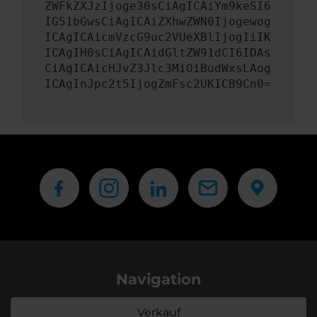
ZWFkZXJzIjoge30sCiAgICAiYm9keSI6
IG51bGwsCiAgICAiZXhwZWN0Ijogewog
ICAgICAicmVzcG9uc2VUeXBlIjogIiIK
ICAgIH0sCiAgICAidGltZW91dCI6IDAs
CiAgICAicHJvZ3Jlc3MiOiBudWxsLAog
ICAgInJpc2t5IjogZmFsc2UKICB9Cn0=
Navigation
Verkauf