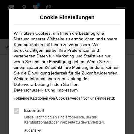
0
Zum
Hauptinhalt
Cookie Einstellungen
springen
Wir nutzen Cookies, um Ihnen die bestmögliche
Nutzung unserer Webseite zu ermöglichen und unsere
Kommunikation mit Ihnen zu verbessern. Wir
Startseite
Verkauf
Fahrzeug-Showroom
berücksichtigen hierbei Ihre Präferenzen und
verarbeiten Daten für Marketing und Statistiken nur,
wenn Sie uns Ihre Einwilligung geben. Wenn Sie zu
einem späteren Zeitpunkt Ihre Meinung ändern, können
Fahrzeug-Showroom
Sie die Einwilligung jederzeit für die Zukunft widerrufen.
Weitere Informationen zum Umfang der
Datenverarbeitung finden Sie hier:
Datenschutzerklärung
Impressum
Folgende Kategorien von Cookies werden von uns eingesetzt:
Fehler: Network Error
Essentiell
Beim Laden ist ein Fehler aufgetreten.
Diese Technologien sind erforderlich, um die
Hier sind ein paar Tipps, die dir helfen können:
Kernfunktionalität der Webseite zu gewährleisten.
audaris