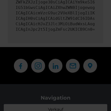
ZWFkZXJzIjoge30sCiAgICAiYm9keSI6
IG51bGwsCiAgICAiZXhwZWN0Ijogewog
ICAgICAicmVzcG9uc2VUeXBlIjogIiIK
ICAgIH0sCiAgICAidGltZW91dCI6IDAs
CiAgICAicHJvZ3Jlc3MiOiBudWxsLAog
ICAgInJpc2t5IjogZmFsc2UKICB9Cn0=
Navigation
Verkauf