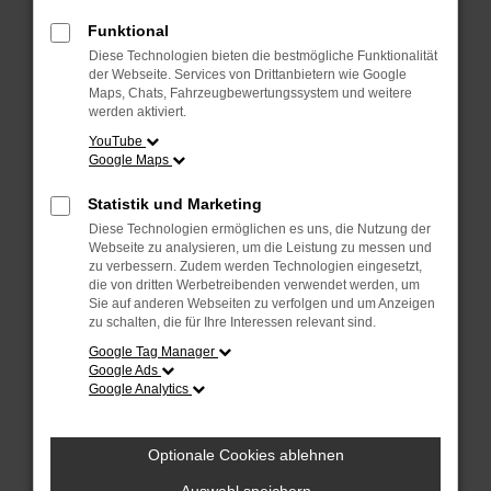
Überprüfe deine Firewall und deine
Internetverbindung.
Funktional
Laden andere Webseiten, zum Beispiel
Diese Technologien bieten die bestmögliche Funktionalität
deine Suchmaschine?
der Webseite. Services von Drittanbietern wie Google
Maps, Chats, Fahrzeugbewertungssystem und weitere
Prüfe deine Browsererweiterungen.
werden aktiviert.
Manche Erweiterungen, wie Werbeblocker,
YouTube
Google Maps
können das Laden bestimmter Seiten
verhindern. Funktioniert die Seite in einem
Statistik und Marketing
anderen Browser oder in einem privaten
Diese Technologien ermöglichen es uns, die Nutzung der
Fenster?
Webseite zu analysieren, um die Leistung zu messen und
zu verbessern. Zudem werden Technologien eingesetzt,
Starte dein Gerät neu.
die von dritten Werbetreibenden verwendet werden, um
Das kann manchmal helfen,
Sie auf anderen Webseiten zu verfolgen und um Anzeigen
zu schalten, die für Ihre Interessen relevant sind.
vorübergehende Probleme zu beheben.
Google Tag Manager
Stelle sicher, dass dein Browser und dein
Google Ads
Google Analytics
Betriebssystem auf dem neuesten Stand
sind.
Veraltete Software birgt nicht nur ein
Optionale Cookies ablehnen
Sicherheitsrisiko, sondern kann auch dazu