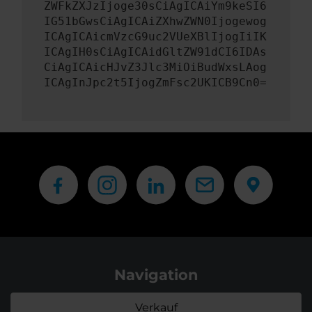
ZWFkZXJzIjoge30sCiAgICAiYm9keSI6
IG51bGwsCiAgICAiZXhwZWN0Ijogewog
ICAgICAicmVzcG9uc2VUeXBlIjogIiIK
ICAgIH0sCiAgICAidGltZW91dCI6IDAs
CiAgICAicHJvZ3Jlc3MiOiBudWxsLAog
ICAgInJpc2t5IjogZmFsc2UKICB9Cn0=
Navigation
Verkauf