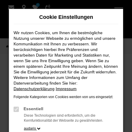
0
Zum
Hauptinhalt
Cookie Einstellungen
springen
Wir nutzen Cookies, um Ihnen die bestmögliche
Nutzung unserer Webseite zu ermöglichen und unsere
Kommunikation mit Ihnen zu verbessern. Wir
Startseite
Verkauf
Fahrzeug-Showroom
berücksichtigen hierbei Ihre Präferenzen und
verarbeiten Daten für Marketing und Statistiken nur,
wenn Sie uns Ihre Einwilligung geben. Wenn Sie zu
einem späteren Zeitpunkt Ihre Meinung ändern, können
Fahrzeug-Showroom
Sie die Einwilligung jederzeit für die Zukunft widerrufen.
Weitere Informationen zum Umfang der
Datenverarbeitung finden Sie hier:
Datenschutzerklärung
Impressum
Folgende Kategorien von Cookies werden von uns eingesetzt:
Fehler: Network Error
Essentiell
Beim Laden ist ein Fehler aufgetreten.
Diese Technologien sind erforderlich, um die
Hier sind ein paar Tipps, die dir helfen können:
Kernfunktionalität der Webseite zu gewährleisten.
audaris