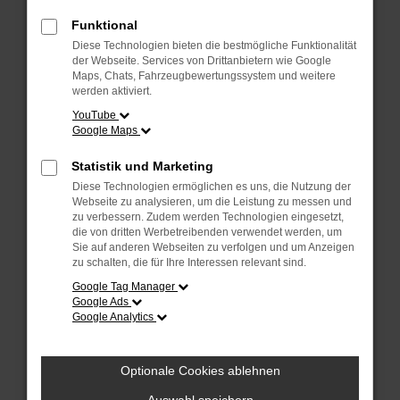
Überprüfe deine Firewall und deine
Internetverbindung.
Funktional
Laden andere Webseiten, zum Beispiel
Diese Technologien bieten die bestmögliche Funktionalität
deine Suchmaschine?
der Webseite. Services von Drittanbietern wie Google
Maps, Chats, Fahrzeugbewertungssystem und weitere
Prüfe deine Browsererweiterungen.
werden aktiviert.
Manche Erweiterungen, wie Werbeblocker,
YouTube
Google Maps
können das Laden bestimmter Seiten
verhindern. Funktioniert die Seite in einem
Statistik und Marketing
anderen Browser oder in einem privaten
Diese Technologien ermöglichen es uns, die Nutzung der
Fenster?
Webseite zu analysieren, um die Leistung zu messen und
zu verbessern. Zudem werden Technologien eingesetzt,
Starte dein Gerät neu.
die von dritten Werbetreibenden verwendet werden, um
Das kann manchmal helfen,
Sie auf anderen Webseiten zu verfolgen und um Anzeigen
zu schalten, die für Ihre Interessen relevant sind.
vorübergehende Probleme zu beheben.
Google Tag Manager
Stelle sicher, dass dein Browser und dein
Google Ads
Google Analytics
Betriebssystem auf dem neuesten Stand
sind.
Veraltete Software birgt nicht nur ein
Optionale Cookies ablehnen
Sicherheitsrisiko, sondern kann auch dazu