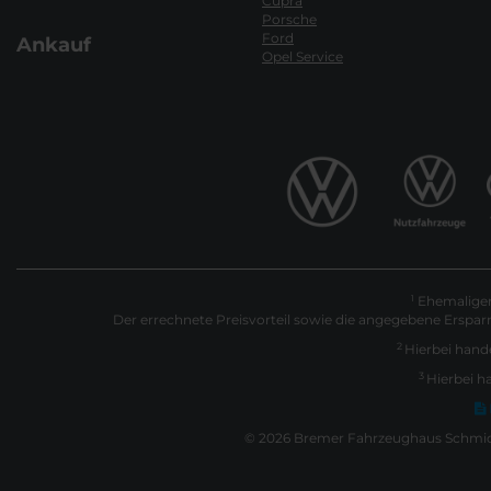
Cupra
Porsche
Ford
Ankauf
Opel Service
Ehemaliger 
1
Der errechnete Preisvorteil sowie die angegebene Erspar
2
Hierbei hande
3
Hierbei h
© 2026 Bremer Fahrzeughaus Schmidt