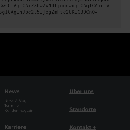
GwsCiAgICAiZXhwZWN0IjogewogICAgICAicmV
ogICAgInJpc2t5IjogZmFsc2UKICB9Cn0=
News
Über uns
News & Blog
Termine
Standorte
Kundenmagazin
Karriere
Kontakt +