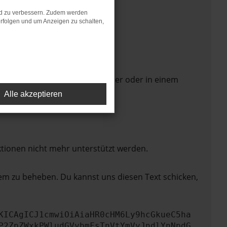
nd zu verbessern. Zudem werden
rfolgen und um Anzeigen zu schalten,
 Seite in einem anderen Browser oder in einem
Alle akzeptieren
ktionen nicht mehr unterstützt werden.
lem zu beheben. Du kannst uns diesen Text schicken,
KICAgICJ1cmwiOiAiaHR0cHM6Ly9hcGkueC5ha
P2ZpZWxkPWludGVybmFsTnVtYmVyJndlYnNpdG