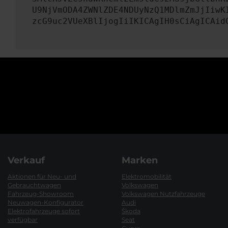
U9NjVmODA4ZWNlZDE4NDUyNzQ1MDlmZmJjIiwK
zcG9uc2VUeXBlIjogIiIKICAgIH0sCiAgICAid
Verkauf
Marken
Aktionen für Neu- und
Elektromobilität
Gebrauchtwagen
Volkswagen
Fahrzeug-Showroom
Volkswagen Nutzfahrzeuge
Neuwagen-Konfigurator
Audi
Elektrofahrzeuge sofort
Škoda
verfügbar
Seat