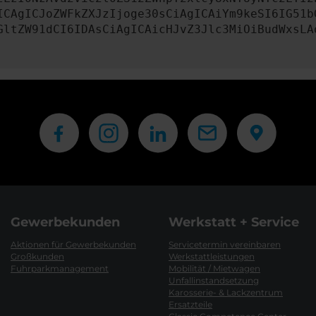
ICAgICJoZWFkZXJzIjoge30sCiAgICAiYm9keSI6IG51b
GltZW91dCI6IDAsCiAgICAicHJvZ3Jlc3MiOiBudWxsLA
Gewerbekunden
Werkstatt + Service
Aktionen für Gewerbekunden
Servicetermin vereinbaren
Großkunden
Werkstattleistungen
Fuhrparkmanagement
Mobilität / Mietwagen
Unfallinstandsetzung
Karosserie- & Lackzentrum
Ersatzteile