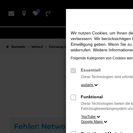
Zum
0
Hauptinhalt
springen
Wir nutzen Cookies, um Ihnen d
verbessern. Wir berücksichtigen 
Einwilligung geben. Wenn Sie zu 
Startseite
Verkauf
Fahrzeug-Showroom
widerrufen. Weitere Information
Folgende Kategorien von Cookies werd
Essentiell
F
Diese Technologien sind erforde
audaris
Funktional
Diese Technologien bieten die b
Fahrzeugbewertungssystem und w
YouTube
Google Maps
Fehler: Network Error