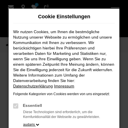
0
Zum
Hauptinhalt
Cookie Einstellungen
springen
Wir nutzen Cookies, um Ihnen die bestmögliche
Nutzung unserer Webseite zu ermöglichen und unsere
Kommunikation mit Ihnen zu verbessern. Wir
Startseite
Verkauf
Fahrzeug-Showroom
berücksichtigen hierbei Ihre Präferenzen und
verarbeiten Daten für Marketing und Statistiken nur,
wenn Sie uns Ihre Einwilligung geben. Wenn Sie zu
einem späteren Zeitpunkt Ihre Meinung ändern, können
Fahrzeug-Showroom
Sie die Einwilligung jederzeit für die Zukunft widerrufen.
Weitere Informationen zum Umfang der
Datenverarbeitung finden Sie hier:
Datenschutzerklärung
Impressum
Folgende Kategorien von Cookies werden von uns eingesetzt:
Fehler: Network Error
Essentiell
Beim Laden ist ein Fehler aufgetreten.
Diese Technologien sind erforderlich, um die
Hier sind ein paar Tipps, die dir helfen können:
Kernfunktionalität der Webseite zu gewährleisten.
audaris