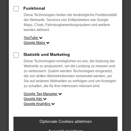
Überprüfe deine Firewall und deine
Internetverbindung.
Funktional
Laden andere Webseiten, zum Beispiel
Diese Technologien bieten die bestmögliche Funktionalität
deine Suchmaschine?
der Webseite. Services von Drittanbietern wie Google
Maps, Chats, Fahrzeugbewertungssystem und weitere
Prüfe deine Browsererweiterungen.
werden aktiviert.
Manche Erweiterungen, wie Werbeblocker,
YouTube
Google Maps
können das Laden bestimmter Seiten
verhindern. Funktioniert die Seite in einem
Statistik und Marketing
anderen Browser oder in einem privaten
Diese Technologien ermöglichen es uns, die Nutzung der
Fenster?
Webseite zu analysieren, um die Leistung zu messen und
zu verbessern. Zudem werden Technologien eingesetzt,
Starte dein Gerät neu.
die von dritten Werbetreibenden verwendet werden, um
Das kann manchmal helfen,
Sie auf anderen Webseiten zu verfolgen und um Anzeigen
zu schalten, die für Ihre Interessen relevant sind.
vorübergehende Probleme zu beheben.
Google Tag Manager
Stelle sicher, dass dein Browser und dein
Google Ads
Google Analytics
Betriebssystem auf dem neuesten Stand
sind.
Veraltete Software birgt nicht nur ein
Optionale Cookies ablehnen
Sicherheitsrisiko, sondern kann auch dazu