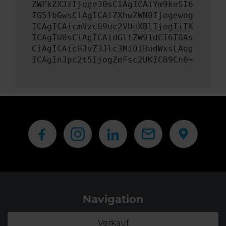
ZWFkZXJzIjoge30sCiAgICAiYm9keSI6
IG51bGwsCiAgICAiZXhwZWN0Ijogewog
ICAgICAicmVzcG9uc2VUeXBlIjogIiIK
ICAgIH0sCiAgICAidGltZW91dCI6IDAs
CiAgICAicHJvZ3Jlc3MiOiBudWxsLAog
ICAgInJpc2t5IjogZmFsc2UKICB9Cn0=
Navigation
Verkauf