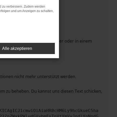
nd zu verbessern. Zudem werden
rfolgen und um Anzeigen zu schalten,
 Seite in einem anderen Browser oder in einem
Alle akzeptieren
ktionen nicht mehr unterstützt werden.
lem zu beheben. Du kannst uns diesen Text schicken,
KICAgICJ1cmwiOiAiaHR0cHM6Ly9hcGkueC5ha
P2ZpZWxkPWludGVybmFsTnVtYmVyJndlYnNpdG