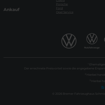
Cupra
Porsche
Ford
Ankauf
Opel Service
Ehemaliger 
1
Der errechnete Preisvorteil sowie die angegebene Erspar
2
Hierbei hande
3
Hierbei h
© 2026 Bremer Fahrzeughaus Schmidt