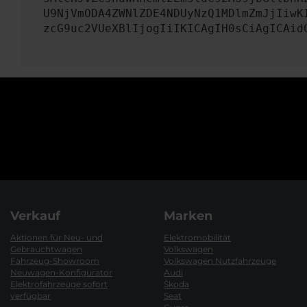
U9NjVmODA4ZWNlZDE4NDUyNzQ1MDlmZmJjIiwK
zcG9uc2VUeXBlIjogIiIKICAgIH0sCiAgICAid
Verkauf
Marken
Aktionen für Neu- und
Elektromobilität
Gebrauchtwagen
Volkswagen
Fahrzeug-Showroom
Volkswagen Nutzfahrzeuge
Neuwagen-Konfigurator
Audi
Elektrofahrzeuge sofort
Škoda
verfügbar
Seat