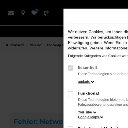
Zum
0
Hauptinhalt
springen
Wir nutzen Cookies, um Ihnen d
verbessern. Wir berücksichtigen 
Einwilligung geben. Wenn Sie zu 
Startseite
Verkauf
Fahrzeug-Showroom
widerrufen. Weitere Information
Folgende Kategorien von Cookies werd
Essentiell
F
Diese Technologien sind erforde
audaris
Funktional
Diese Technologien bieten die b
Fahrzeugbewertungssystem und w
YouTube
Google Maps
Fehler: Network Error