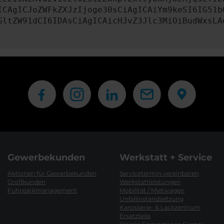
ICAgICJoZWFkZXJzIjoge30sCiAgICAiYm9keSI6IG51b
GltZW91dCI6IDAsCiAgICAicHJvZ3Jlc3MiOiBudWxsLA
Gewerbekunden
Werkstatt + Service
Aktionen für Gewerbekunden
Servicetermin vereinbaren
Großkunden
Werkstattleistungen
Fuhrparkmanagement
Mobilität / Mietwagen
Unfallinstandsetzung
Karosserie- & Lackzentrum
Ersatzteile