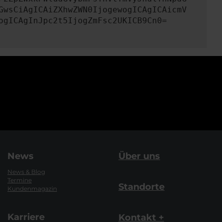
GwsCiAgICAiZXhwZWN0IjogewogICAgICAicmV
ogICAgInJpc2t5IjogZmFsc2UKICB9Cn0=
News
Über uns
News & Blog
Termine
Standorte
Kundenmagazin
Karriere
Kontakt +