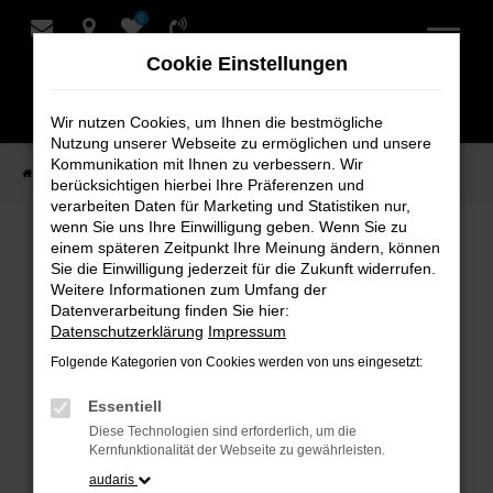
0
Zum
Hauptinhalt
Cookie Einstellungen
springen
Wir nutzen Cookies, um Ihnen die bestmögliche
Nutzung unserer Webseite zu ermöglichen und unsere
Kommunikation mit Ihnen zu verbessern. Wir
Startseite
Verkauf
Fahrzeug-Showroom
berücksichtigen hierbei Ihre Präferenzen und
verarbeiten Daten für Marketing und Statistiken nur,
wenn Sie uns Ihre Einwilligung geben. Wenn Sie zu
einem späteren Zeitpunkt Ihre Meinung ändern, können
Fahrzeug-Showroom
Sie die Einwilligung jederzeit für die Zukunft widerrufen.
Weitere Informationen zum Umfang der
Datenverarbeitung finden Sie hier:
Datenschutzerklärung
Impressum
Folgende Kategorien von Cookies werden von uns eingesetzt:
Fehler: Network Error
Essentiell
Beim Laden ist ein Fehler aufgetreten.
Diese Technologien sind erforderlich, um die
Hier sind ein paar Tipps, die dir helfen können:
Kernfunktionalität der Webseite zu gewährleisten.
audaris