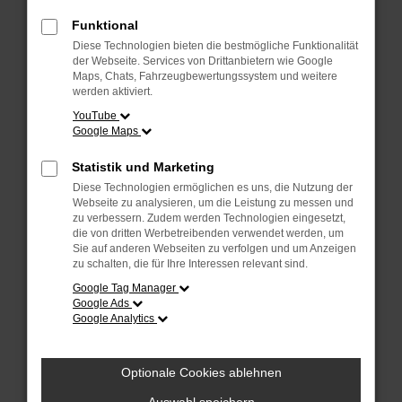
Überprüfe deine Firewall und deine
Internetverbindung.
Funktional
Laden andere Webseiten, zum Beispiel
Diese Technologien bieten die bestmögliche Funktionalität
deine Suchmaschine?
der Webseite. Services von Drittanbietern wie Google
Maps, Chats, Fahrzeugbewertungssystem und weitere
Prüfe deine Browsererweiterungen.
werden aktiviert.
Manche Erweiterungen, wie Werbeblocker,
YouTube
Google Maps
können das Laden bestimmter Seiten
verhindern. Funktioniert die Seite in einem
Statistik und Marketing
anderen Browser oder in einem privaten
Diese Technologien ermöglichen es uns, die Nutzung der
Fenster?
Webseite zu analysieren, um die Leistung zu messen und
zu verbessern. Zudem werden Technologien eingesetzt,
Starte dein Gerät neu.
die von dritten Werbetreibenden verwendet werden, um
Das kann manchmal helfen,
Sie auf anderen Webseiten zu verfolgen und um Anzeigen
zu schalten, die für Ihre Interessen relevant sind.
vorübergehende Probleme zu beheben.
Google Tag Manager
Stelle sicher, dass dein Browser und dein
Google Ads
Google Analytics
Betriebssystem auf dem neuesten Stand
sind.
Veraltete Software birgt nicht nur ein
Optionale Cookies ablehnen
Sicherheitsrisiko, sondern kann auch dazu