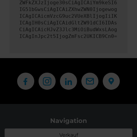
ZWFkZXJzIjoge30sCiAgICAiYm9keSI6
IG51bGwsCiAgICAiZXhwZWN0Ijogewog
ICAgICAicmVzcG9uc2VUeXBlIjogIiIK
ICAgIH0sCiAgICAidGltZW91dCI6IDAs
CiAgICAicHJvZ3Jlc3MiOiBudWxsLAog
ICAgInJpc2t5IjogZmFsc2UKICB9Cn0=
Navigation
Verkauf