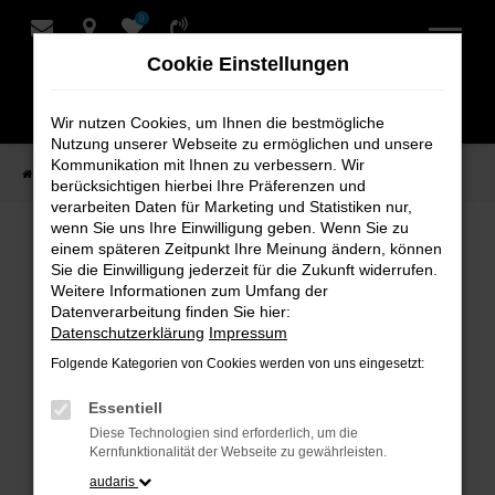
0
Zum
Hauptinhalt
Cookie Einstellungen
springen
Wir nutzen Cookies, um Ihnen die bestmögliche
Nutzung unserer Webseite zu ermöglichen und unsere
Kommunikation mit Ihnen zu verbessern. Wir
Startseite
Verkauf
Fahrzeug-Showroom
berücksichtigen hierbei Ihre Präferenzen und
verarbeiten Daten für Marketing und Statistiken nur,
wenn Sie uns Ihre Einwilligung geben. Wenn Sie zu
einem späteren Zeitpunkt Ihre Meinung ändern, können
Fahrzeug-Showroom
Sie die Einwilligung jederzeit für die Zukunft widerrufen.
Weitere Informationen zum Umfang der
Datenverarbeitung finden Sie hier:
Datenschutzerklärung
Impressum
Folgende Kategorien von Cookies werden von uns eingesetzt:
Fehler: Network Error
Essentiell
Beim Laden ist ein Fehler aufgetreten.
Diese Technologien sind erforderlich, um die
Hier sind ein paar Tipps, die dir helfen können:
Kernfunktionalität der Webseite zu gewährleisten.
audaris