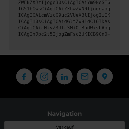
ZWFkZXJzIjoge30sCiAgICAiYm9keSI6
IG51bGwsCiAgICAiZXhwZWN0Ijogewog
ICAgICAicmVzcG9uc2VUeXBlIjogIiIK
ICAgIH0sCiAgICAidGltZW91dCI6IDAs
CiAgICAicHJvZ3Jlc3MiOiBudWxsLAog
ICAgInJpc2t5IjogZmFsc2UKICB9Cn0=
Navigation
Verkauf