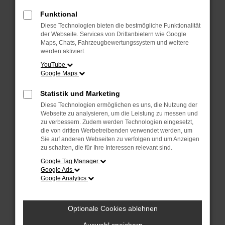
Überprüfe deine Firewall und deine
Internetverbindung.
Funktional
Laden andere Webseiten, zum Beispiel
Diese Technologien bieten die bestmögliche Funktionalität
deine Suchmaschine?
der Webseite. Services von Drittanbietern wie Google
Maps, Chats, Fahrzeugbewertungssystem und weitere
Prüfe deine Browsererweiterungen.
werden aktiviert.
Manche Erweiterungen, wie Werbeblocker,
YouTube
Google Maps
können das Laden bestimmter Seiten
verhindern. Funktioniert die Seite in einem
Statistik und Marketing
anderen Browser oder in einem privaten
Diese Technologien ermöglichen es uns, die Nutzung der
Fenster?
Webseite zu analysieren, um die Leistung zu messen und
zu verbessern. Zudem werden Technologien eingesetzt,
Starte dein Gerät neu.
die von dritten Werbetreibenden verwendet werden, um
Das kann manchmal helfen,
Sie auf anderen Webseiten zu verfolgen und um Anzeigen
zu schalten, die für Ihre Interessen relevant sind.
vorübergehende Probleme zu beheben.
Google Tag Manager
Stelle sicher, dass dein Browser und dein
Google Ads
Google Analytics
Betriebssystem auf dem neuesten Stand
sind.
Veraltete Software birgt nicht nur ein
Optionale Cookies ablehnen
Sicherheitsrisiko, sondern kann auch dazu