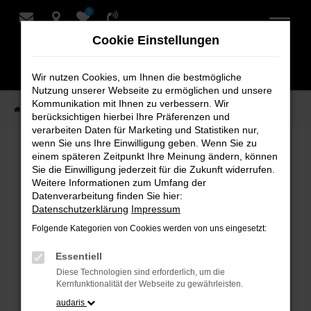
0
Zum
Hauptinhalt
Cookie Einstellungen
springen
Wir nutzen Cookies, um Ihnen die bestmögliche
Nutzung unserer Webseite zu ermöglichen und unsere
Kommunikation mit Ihnen zu verbessern. Wir
Startseite
Verkauf
Fahrzeug-Showroom
berücksichtigen hierbei Ihre Präferenzen und
verarbeiten Daten für Marketing und Statistiken nur,
wenn Sie uns Ihre Einwilligung geben. Wenn Sie zu
einem späteren Zeitpunkt Ihre Meinung ändern, können
Fahrzeug-Showroom
Sie die Einwilligung jederzeit für die Zukunft widerrufen.
Weitere Informationen zum Umfang der
Datenverarbeitung finden Sie hier:
Datenschutzerklärung
Impressum
Folgende Kategorien von Cookies werden von uns eingesetzt:
Fehler: Network Error
Essentiell
Beim Laden ist ein Fehler aufgetreten.
Diese Technologien sind erforderlich, um die
Hier sind ein paar Tipps, die dir helfen können:
Kernfunktionalität der Webseite zu gewährleisten.
audaris