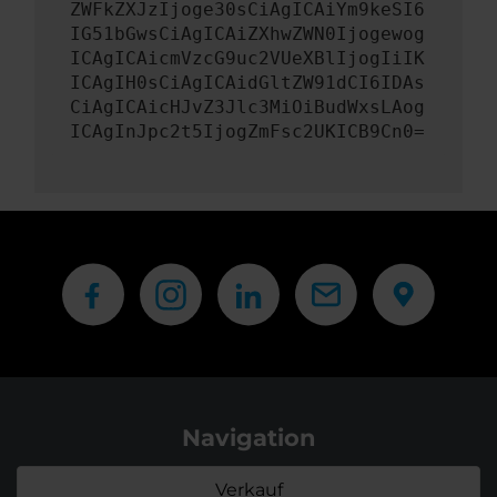
ZWFkZXJzIjoge30sCiAgICAiYm9keSI6
IG51bGwsCiAgICAiZXhwZWN0Ijogewog
ICAgICAicmVzcG9uc2VUeXBlIjogIiIK
ICAgIH0sCiAgICAidGltZW91dCI6IDAs
CiAgICAicHJvZ3Jlc3MiOiBudWxsLAog
ICAgInJpc2t5IjogZmFsc2UKICB9Cn0=
Navigation
Verkauf