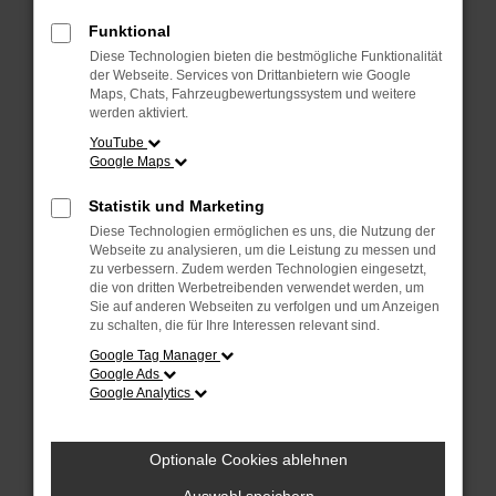
Überprüfe deine Firewall und deine
Internetverbindung.
Funktional
Laden andere Webseiten, zum Beispiel
Diese Technologien bieten die bestmögliche Funktionalität
deine Suchmaschine?
der Webseite. Services von Drittanbietern wie Google
Maps, Chats, Fahrzeugbewertungssystem und weitere
Prüfe deine Browsererweiterungen.
werden aktiviert.
Manche Erweiterungen, wie Werbeblocker,
YouTube
Google Maps
können das Laden bestimmter Seiten
verhindern. Funktioniert die Seite in einem
Statistik und Marketing
anderen Browser oder in einem privaten
Diese Technologien ermöglichen es uns, die Nutzung der
Fenster?
Webseite zu analysieren, um die Leistung zu messen und
zu verbessern. Zudem werden Technologien eingesetzt,
Starte dein Gerät neu.
die von dritten Werbetreibenden verwendet werden, um
Das kann manchmal helfen,
Sie auf anderen Webseiten zu verfolgen und um Anzeigen
zu schalten, die für Ihre Interessen relevant sind.
vorübergehende Probleme zu beheben.
Google Tag Manager
Stelle sicher, dass dein Browser und dein
Google Ads
Google Analytics
Betriebssystem auf dem neuesten Stand
sind.
Veraltete Software birgt nicht nur ein
Optionale Cookies ablehnen
Sicherheitsrisiko, sondern kann auch dazu