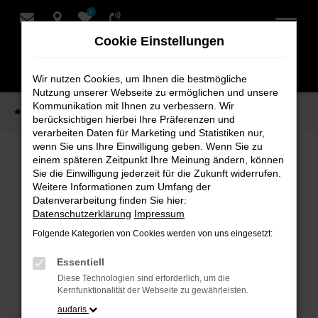
0
Zum
Hauptinhalt
Cookie Einstellungen
springen
Wir nutzen Cookies, um Ihnen die bestmögliche
Nutzung unserer Webseite zu ermöglichen und unsere
Kommunikation mit Ihnen zu verbessern. Wir
Startseite
Verkauf
Fahrzeug-Showroom
berücksichtigen hierbei Ihre Präferenzen und
verarbeiten Daten für Marketing und Statistiken nur,
wenn Sie uns Ihre Einwilligung geben. Wenn Sie zu
einem späteren Zeitpunkt Ihre Meinung ändern, können
Fahrzeug-Showroom
Sie die Einwilligung jederzeit für die Zukunft widerrufen.
Weitere Informationen zum Umfang der
Datenverarbeitung finden Sie hier:
Datenschutzerklärung
Impressum
Folgende Kategorien von Cookies werden von uns eingesetzt:
Fehler: Network Error
Essentiell
Beim Laden ist ein Fehler aufgetreten.
Diese Technologien sind erforderlich, um die
Hier sind ein paar Tipps, die dir helfen können:
Kernfunktionalität der Webseite zu gewährleisten.
audaris