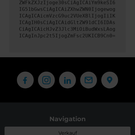
ZWFkZXJzIjoge30sCiAgICAiYm9keSI6
IG51bGwsCiAgICAiZXhwZWN0Ijogewog
ICAgICAicmVzcG9uc2VUeXBlIjogIiIK
ICAgIH0sCiAgICAidGltZW91dCI6IDAs
CiAgICAicHJvZ3Jlc3MiOiBudWxsLAog
ICAgInJpc2t5IjogZmFsc2UKICB9Cn0=
Navigation
Verkauf