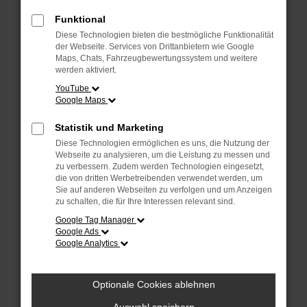
Überprüfe deine Firewall und deine
Internetverbindung.
Funktional
Laden andere Webseiten, zum Beispiel
Diese Technologien bieten die bestmögliche Funktionalität
deine Suchmaschine?
der Webseite. Services von Drittanbietern wie Google
Maps, Chats, Fahrzeugbewertungssystem und weitere
Prüfe deine Browsererweiterungen.
werden aktiviert.
Manche Erweiterungen, wie Werbeblocker,
YouTube
Google Maps
können das Laden bestimmter Seiten
verhindern. Funktioniert die Seite in einem
Statistik und Marketing
anderen Browser oder in einem privaten
Diese Technologien ermöglichen es uns, die Nutzung der
Fenster?
Webseite zu analysieren, um die Leistung zu messen und
zu verbessern. Zudem werden Technologien eingesetzt,
Starte dein Gerät neu.
die von dritten Werbetreibenden verwendet werden, um
Das kann manchmal helfen,
Sie auf anderen Webseiten zu verfolgen und um Anzeigen
zu schalten, die für Ihre Interessen relevant sind.
vorübergehende Probleme zu beheben.
Google Tag Manager
Stelle sicher, dass dein Browser und dein
Google Ads
Google Analytics
Betriebssystem auf dem neuesten Stand
sind.
Veraltete Software birgt nicht nur ein
Optionale Cookies ablehnen
Sicherheitsrisiko, sondern kann auch dazu