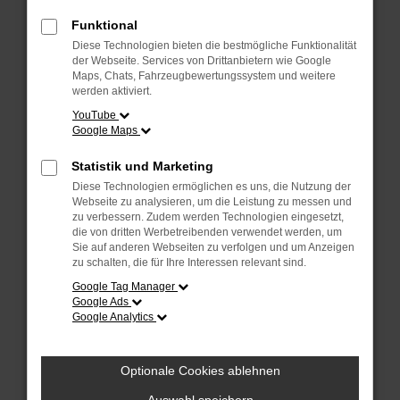
Überprüfe deine Firewall und deine
Internetverbindung.
Funktional
Laden andere Webseiten, zum Beispiel
Diese Technologien bieten die bestmögliche Funktionalität
deine Suchmaschine?
der Webseite. Services von Drittanbietern wie Google
Maps, Chats, Fahrzeugbewertungssystem und weitere
Prüfe deine Browsererweiterungen.
werden aktiviert.
Manche Erweiterungen, wie Werbeblocker,
YouTube
Google Maps
können das Laden bestimmter Seiten
verhindern. Funktioniert die Seite in einem
Statistik und Marketing
anderen Browser oder in einem privaten
Diese Technologien ermöglichen es uns, die Nutzung der
Fenster?
Webseite zu analysieren, um die Leistung zu messen und
zu verbessern. Zudem werden Technologien eingesetzt,
Starte dein Gerät neu.
die von dritten Werbetreibenden verwendet werden, um
Das kann manchmal helfen,
Sie auf anderen Webseiten zu verfolgen und um Anzeigen
zu schalten, die für Ihre Interessen relevant sind.
vorübergehende Probleme zu beheben.
Google Tag Manager
Stelle sicher, dass dein Browser und dein
Google Ads
Google Analytics
Betriebssystem auf dem neuesten Stand
sind.
Veraltete Software birgt nicht nur ein
Optionale Cookies ablehnen
Sicherheitsrisiko, sondern kann auch dazu