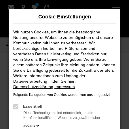
0
Zum
Hauptinhalt
Cookie Einstellungen
springen
Wir nutzen Cookies, um Ihnen die bestmögliche
Nutzung unserer Webseite zu ermöglichen und unsere
Kommunikation mit Ihnen zu verbessern. Wir
Startseite
Verkauf
Fahrzeug-Showroom
berücksichtigen hierbei Ihre Präferenzen und
verarbeiten Daten für Marketing und Statistiken nur,
wenn Sie uns Ihre Einwilligung geben. Wenn Sie zu
einem späteren Zeitpunkt Ihre Meinung ändern, können
Fahrzeug-Showroom
Sie die Einwilligung jederzeit für die Zukunft widerrufen.
Weitere Informationen zum Umfang der
Datenverarbeitung finden Sie hier:
Datenschutzerklärung
Impressum
Folgende Kategorien von Cookies werden von uns eingesetzt:
Fehler: Network Error
Essentiell
Beim Laden ist ein Fehler aufgetreten.
Diese Technologien sind erforderlich, um die
Hier sind ein paar Tipps, die dir helfen können:
Kernfunktionalität der Webseite zu gewährleisten.
audaris