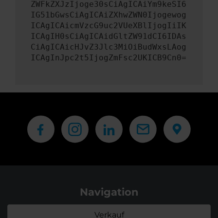
ZWFkZXJzIjoge30sCiAgICAiYm9keSI6
IG51bGwsCiAgICAiZXhwZWN0Ijogewog
ICAgICAicmVzcG9uc2VUeXBlIjogIiIK
ICAgIH0sCiAgICAidGltZW91dCI6IDAs
CiAgICAicHJvZ3Jlc3MiOiBudWxsLAog
ICAgInJpc2t5IjogZmFsc2UKICB9Cn0=
Navigation
Verkauf