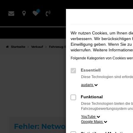
Zum
0
Hauptinhalt
springen
Wir nutzen Cookies, um Ihnen d
verbessern. Wir berücksichtigen 
Einwilligung geben. Wenn Sie zu 
Startseite
Verkauf
Fahrzeug-Showroom
widerrufen. Weitere Information
Folgende Kategorien von Cookies werd
Essentiell
F
Diese Technologien sind erforde
audaris
Funktional
Diese Technologien bieten die b
Fahrzeugbewertungssystem und w
YouTube
Google Maps
Fehler: Network Error