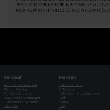
U9NjVmODA4ZWNlZDE4NDUyNzQ1MDlmZmJjIiwK
zcG9uc2VUeXBlIjogIiIKICAgIH0sCiAgICAid
Verkauf
Marken
Aktionen für Neu- und
Elektromobilität
Gebrauchtwagen
Volkswagen
Fahrzeug-Showroom
Volkswagen Nutzfahrzeuge
Neuwagen-Konfigurator
Audi
Elektrofahrzeuge sofort
Škoda
verfügbar
Seat