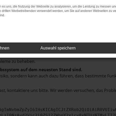
 es uns, die Nutzung der Webseite zu analysieren, um die Leistung zu messen u
on dritten Werbetreibenden verwendet werden, um Sie auf anderen Webseiten zu ve
ind.
rbindung.
hmaschine?
das Laden bestimmter Seiten verhindern. Funktioniert die
ehnen
Auswahl speichern
bleme zu beheben.
iebssystem auf dem neuesten Stand sind.
tsrisiko, sondern kann auch dazu führen, dass bestimmte Fun
st, kontaktiere uns bitte. Wir werden versuchen, das Prob
AgImNvbmZpZyI6IHsKICAgICJtZXRob2QiOiAiR0VUIiw
zLzI0NzAvd2Vic2l0ZS12ZWhpY2xlcy8xNTUzNTMyLTI2