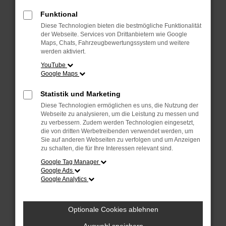
Überprüfe deine Firewall und deine
Internetverbindung.
Funktional
Laden andere Webseiten, zum Beispiel
Diese Technologien bieten die bestmögliche Funktionalität
deine Suchmaschine?
der Webseite. Services von Drittanbietern wie Google
Maps, Chats, Fahrzeugbewertungssystem und weitere
Prüfe deine Browsererweiterungen.
werden aktiviert.
Manche Erweiterungen, wie Werbeblocker,
YouTube
Google Maps
können das Laden bestimmter Seiten
verhindern. Funktioniert die Seite in einem
Statistik und Marketing
anderen Browser oder in einem privaten
Diese Technologien ermöglichen es uns, die Nutzung der
Fenster?
Webseite zu analysieren, um die Leistung zu messen und
zu verbessern. Zudem werden Technologien eingesetzt,
Starte dein Gerät neu.
die von dritten Werbetreibenden verwendet werden, um
Das kann manchmal helfen,
Sie auf anderen Webseiten zu verfolgen und um Anzeigen
zu schalten, die für Ihre Interessen relevant sind.
vorübergehende Probleme zu beheben.
Google Tag Manager
Stelle sicher, dass dein Browser und dein
Google Ads
Google Analytics
Betriebssystem auf dem neuesten Stand
sind.
Veraltete Software birgt nicht nur ein
Optionale Cookies ablehnen
Sicherheitsrisiko, sondern kann auch dazu