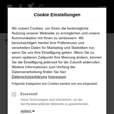
0
Zum
Hauptinhalt
Cookie Einstellungen
springen
Wir nutzen Cookies, um Ihnen die bestmögliche
Nutzung unserer Webseite zu ermöglichen und unsere
Kommunikation mit Ihnen zu verbessern. Wir
Startseite
Verkauf
Fahrzeug-Showroom
berücksichtigen hierbei Ihre Präferenzen und
verarbeiten Daten für Marketing und Statistiken nur,
wenn Sie uns Ihre Einwilligung geben. Wenn Sie zu
einem späteren Zeitpunkt Ihre Meinung ändern, können
Fahrzeug-Showroom
Sie die Einwilligung jederzeit für die Zukunft widerrufen.
Weitere Informationen zum Umfang der
Datenverarbeitung finden Sie hier:
Datenschutzerklärung
Impressum
Folgende Kategorien von Cookies werden von uns eingesetzt:
Fehler: Network Error
Essentiell
Beim Laden ist ein Fehler aufgetreten.
Diese Technologien sind erforderlich, um die
Hier sind ein paar Tipps, die dir helfen können:
Kernfunktionalität der Webseite zu gewährleisten.
audaris