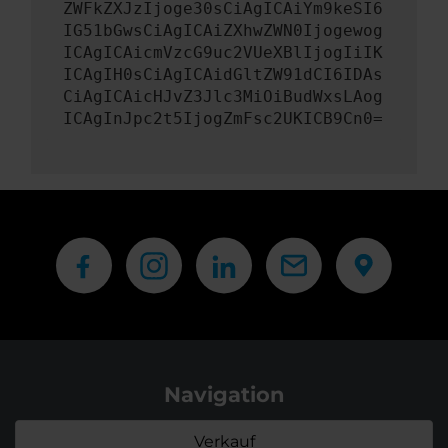
ZWFkZXJzIjoge30sCiAgICAiYm9keSI6
IG51bGwsCiAgICAiZXhwZWN0Ijogewog
ICAgICAicmVzcG9uc2VUeXBlIjogIiIK
ICAgIH0sCiAgICAidGltZW91dCI6IDAs
CiAgICAicHJvZ3Jlc3MiOiBudWxsLAog
ICAgInJpc2t5IjogZmFsc2UKICB9Cn0=
Navigation
Verkauf