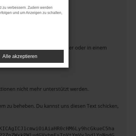
nd zu verbessern. Zudem werden
rfolgen und um Anzeigen zu schalten,
 Seite in einem anderen Browser oder in einem
Alle akzeptieren
ktionen nicht mehr unterstützt werden.
lem zu beheben. Du kannst uns diesen Text schicken,
KICAgICJ1cmwiOiAiaHR0cHM6Ly9hcGkueC5ha
P2ZpZWxkPWludGVybmFsTnVtYmVyJndlYnNpdG