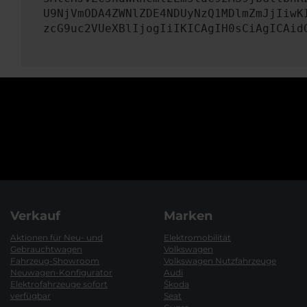
U9NjVmODA4ZWNlZDE4NDUyNzQ1MDlmZmJjIiwK
zcG9uc2VUeXBlIjogIiIKICAgIH0sCiAgICAid
Verkauf
Marken
Aktionen für Neu- und
Elektromobilität
Gebrauchtwagen
Volkswagen
Fahrzeug-Showroom
Volkswagen Nutzfahrzeuge
Neuwagen-Konfigurator
Audi
Elektrofahrzeuge sofort
Škoda
verfügbar
Seat