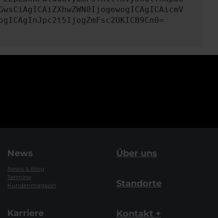
GwsCiAgICAiZXhwZWN0IjogewogICAgICAicmV
ogICAgInJpc2t5IjogZmFsc2UKICB9Cn0=
News
Über uns
News & Blog
Termine
Standorte
Kundenmagazin
Karriere
Kontakt +