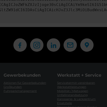
ICAgICJoZWFkZXJzIjoge30sCiAgICAiYm9keSI6IG51b
GltZW91dCI6IDAsCiAgICAicHJvZ3Jlc3MiOiBudWxsLA
Gewerbekunden
Werkstatt + Service
Aktionen für Gewerbekunden
Servicetermin vereinbaren
Großkunden
Werkstattleistungen
Fuhrparkmanagement
Mobilität / Mietwagen
Unfallinstandsetzung
Karosserie- & Lackzentrum
Ersatzteile