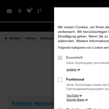
Zum
0
Hauptinhalt
springen
Wir nutzen Cookies, um Ihnen d
verbessern. Wir berücksichtigen 
Einwilligung geben. Wenn Sie zu 
Startseite
Verkauf
Fahrzeug-Showroom
widerrufen. Weitere Information
Folgende Kategorien von Cookies werd
Essentiell
F
Diese Technologien sind erforde
audaris
Funktional
Diese Technologien bieten die b
Fahrzeugbewertungssystem und w
YouTube
Google Maps
Fehler: Network Error