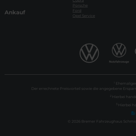
Cupra
Porsche
Ford
Ankauf
Opel Service
Ehemaliger 
1
Der errechnete Preisvorteil sowie die angegebene Erspar
2
Hierbei hande
3
Hierbei h
© 2026 Bremer Fahrzeughaus Schmidt