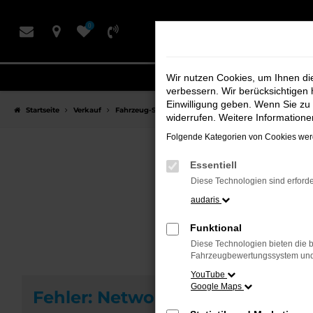
Zum
0
Hauptinhalt
springen
Wir nutzen Cookies, um Ihnen d
verbessern. Wir berücksichtigen 
Einwilligung geben. Wenn Sie zu 
Startseite
Verkauf
Fahrzeug-Showroom
widerrufen. Weitere Information
Folgende Kategorien von Cookies werd
Essentiell
F
Diese Technologien sind erforde
audaris
Funktional
Diese Technologien bieten die b
Fahrzeugbewertungssystem und w
YouTube
Google Maps
Fehler: Network Error