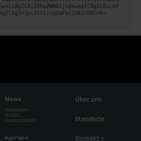
GwsCiAgICAiZXhwZWN0IjogewogICAgICAicmV
ogICAgInJpc2t5IjogZmFsc2UKICB9Cn0=
News
Über uns
News & Blog
Termine
Standorte
Kundenmagazin
Karriere
Kontakt +