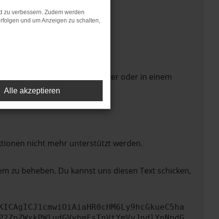
nd zu verbessern. Zudem werden
rfolgen und um Anzeigen zu schalten,
 Seite in einem anderen Browser oder in einem
Alle akzeptieren
ktionen nicht mehr unterstützt werden.
lem zu beheben. Du kannst uns diesen Text schicken,
KICAgICJ1cmwiOiAiaHR0cHM6Ly9hcGkueC5ha
P2ZpZWxkPWludGVybmFsTnVtYmVyJndlYnNpdG