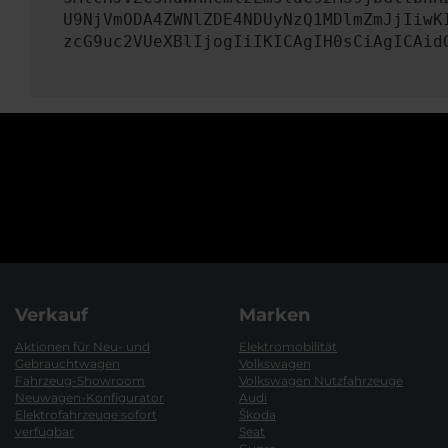
U9NjVmODA4ZWNlZDE4NDUyNzQ1MDlmZmJjIiwK
zcG9uc2VUeXBlIjogIiIKICAgIH0sCiAgICAid
Verkauf
Marken
Aktionen für Neu- und
Elektromobilität
Gebrauchtwagen
Volkswagen
Fahrzeug-Showroom
Volkswagen Nutzfahrzeuge
Neuwagen-Konfigurator
Audi
Elektrofahrzeuge sofort
Škoda
verfügbar
Seat