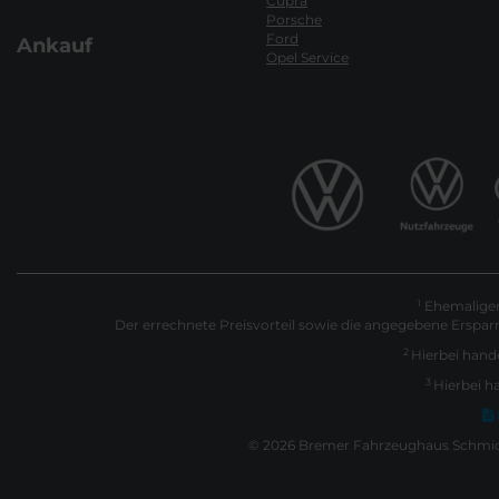
Cupra
Porsche
Ford
Ankauf
Opel Service
Ehemaliger 
1
Der errechnete Preisvorteil sowie die angegebene Erspar
2
Hierbei hande
3
Hierbei h
© 2026 Bremer Fahrzeughaus Schmidt