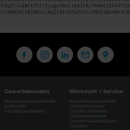
ICAgICJoZWFkZXJzIjoge30sCiAgICAiYm9keSI6IG51b
GltZW91dCI6IDAsCiAgICAicHJvZ3Jlc3MiOiBudWxsLA
Gewerbekunden
Werkstatt + Service
Aktionen für Gewerbekunden
Servicetermin vereinbaren
Großkunden
Werkstattleistungen
Fuhrparkmanagement
Mobilität / Mietwagen
Unfallinstandsetzung
Karosserie- & Lackzentrum
Ersatzteile